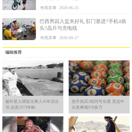
奇闻异事
2020-06-25
巴西男囚入监夹好礼 肛门塞进7手机4插
头7晶片与充电线
奇闻异事
2020-09-27
编辑推荐
被外星人绑架当事人45年后出
他手残买2组同号乐透 竟连中
书 还原1973年帕
头奖爽领970多万