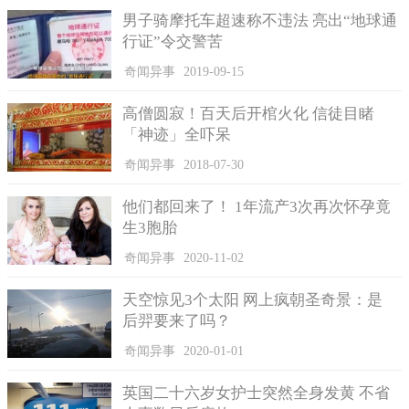
男子骑摩托车超速称不违法 亮出“地球通
行证”令交警苦
机车最后撞上分隔岛停下来了，但车头也毁损严重。
奇闻异事
2019-09-15
这段影片曝光后，引发网友热烈讨论；有网友提出疑问「机
车骑士是握住左边把手，车子怎么会爆冲呢？」对于这样的疑
高僧圆寂！百天后开棺火化 信徒目睹
问，有网友提出看法，「油门线卡住了！」但有不少人看完后却
「神迹」全吓呆
这样说「对不起我笑了！」
奇闻异事
2018-07-30
他们都回来了！ 1年流产3次再次怀孕竟
生3胞胎
奇闻异事
2020-11-02
天空惊见3个太阳 网上疯朝圣奇景：是
后羿要来了吗？
奇闻异事
2020-01-01
英国二十六岁女护士突然全身发黄 不省