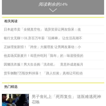
阅读剩余的14%
相关阅读
擦撞发生后，骑士原本准备要将车子停好找汽车驾驶理论。
日本超市卖「全猪真空包」 诡异笑容让网友惊呆：改
网友在脸书粉丝团「屏东小镇资讯」分享一段影片，内容是
银行太无聊！OL弃百万年薪「玩棒棒」 让生活高潮不
「机车怎么跑了…枋寮离奇实录」。据了解，这起车祸发生在13
日下午5点15分左右，地点是在枋寮乡台一线中山路二段与建兴路
正妹理发新招！「跨坐」大腿理发 让男网友暴动：小
口。当时一辆自小客车在路口回转，结果和直行的机车发生擦
他卖场买新麦片！却意外吃到「陈年」的：味道怪怪的
撞，导致骑士的右小腿受伤。
因懒洗衣服！男大生合购「洗衣机」 竟意外成老板月
货车侧翻7万瓶饮料掉落！ 「路人狂捡」真相让司机动
热门精选
男子丧礼上「死而复生」 送医难逃死神
召唤