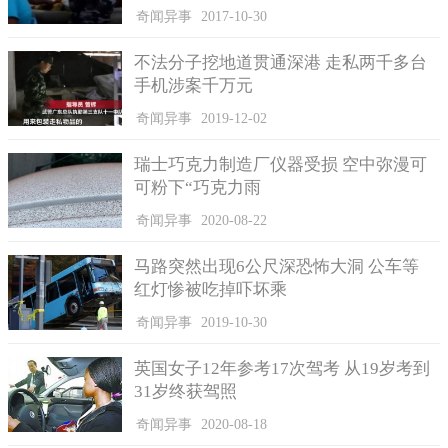
奇闻异事
2017-10-30
不法分子挖地道贯通深港 走私两千多台
手机涉案千万元
没想到机车却突然暴冲，骑士在后面追不上。
奇闻异事
2019-12-02
正当骑士准备把车停好，要和小客车驾驶理论时，
机车的油
门疑似卡住了，车子就这样直接往前冲约300公尺，骑士当场傻眼
瑞士巧克力制造厂仪器受损 空中弥漫可
从后方追，最后车子撞上分隔岛才停了下来，但损失可十分惨
可粉下“巧克力雨
重。
至于肇事的汽车驾驶，竟趁骑士追车之际偷偷落跑，被其他
目睹民众开车追上，最后把人拦下。
奇闻异事
2020-08-22
马路突然出现6公尺深恐怖大洞 公车等
红灯惨被吃掉吓坏乘
奇闻异事
2019-10-30
英国女子12年参考17次驾考 从19岁考到
31岁终获驾照
奇闻异事
2020-08-18