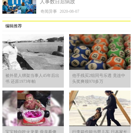
人事数日后病故
奇闻异事
2020-08-07
编辑推荐
被外星人绑架当事人45年后出
他手残买2组同号乐透 竟连中
书 还原1973年帕
头奖爽领970多万
宝宝独自吃火龙果 母亲看傻
行李箱也能当婴儿车 日本家长