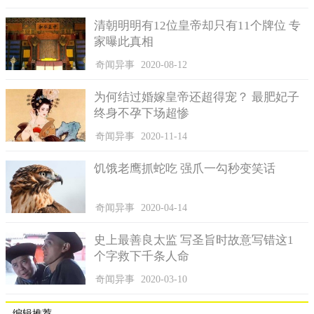
清朝明明有12位皇帝却只有11个牌位 专
家曝此真相
奇闻异事
2020-08-12
为何结过婚嫁皇帝还超得宠？ 最肥妃子
终身不孕下场超惨
奇闻异事
2020-11-14
饥饿老鹰抓蛇吃 强爪一勾秒变笑话
奇闻异事
2020-04-14
史上最善良太监 写圣旨时故意写错这1
个字救下千条人命
奇闻异事
2020-03-10
编辑推荐