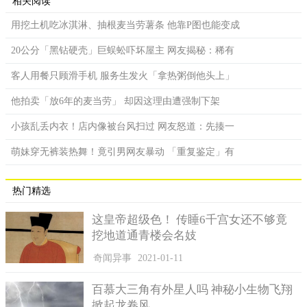
相关阅读
用挖土机吃冰淇淋、抽根麦当劳薯条 他靠P图也能变成
20公分「黑钻硬壳」巨蜈蚣吓坏屋主 网友揭秘：稀有
客人用餐只顾滑手机 服务生发火「拿热粥倒他头上」
他拍卖「放6年的麦当劳」 却因这理由遭强制下架
小孩乱丢内衣！店内像被台风扫过 网友怒道：先揍一
萌妹穿无裤装热舞！竟引男网友暴动 「重复鉴定」有
热门精选
这皇帝超级色！ 传睡6千宫女还不够竟
挖地道通青楼会名妓
奇闻异事
2021-01-11
百慕大三角有外星人吗 神秘小生物飞翔
掀起龙卷风