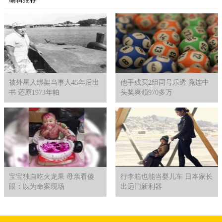
被外星人绑架当事人45年后出
他手残买2组同号乐透 竟连中
书 还原1973年帕
头奖爽领970多万
宝宝独自吃火龙果 母亲看傻
行李箱也能当婴儿车 日本家长
眼：以为命案现场
出远门新利器