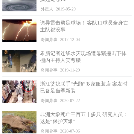
外星人
2019-05-29
诡异雷击劈足球场！ 客队11球员全身亡
主队都没事
奇闻异事
2017-12-04
希腊记者连线水灾现场遭母猪撞击下体
棚内主持人笑弯腰
奇闻异事
2019-11-29
浙江婆媳联手“光顾”多家服装店 案发时
已备足当季新装
奇闻异事
2020-07-22
非洲大象死亡三百五十多只 研究人员：
这是“保护灾难”
奇闻异事
2020-07-06