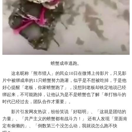
螃蟹成串逃跑。
这名昵称「熊市猎人」的民众10日在微博上传影片，只见影
片中被绑成串的11只螃蟹努力跑著，似乎是不想被吃掉，于是他
好心提醒「老板，你家螃蟹跑了」，没想到老板却铁定地说已经
绑起来，不可能跑掉，让他认为是不是螃蟹也了解「单打独斗的
时代已经过去，团队合作才重要」。
影片引发网友热议，纷纷笑说「好聪明」、「这就是团结的
力量」、「共产主义的螃蟹都有战斗力！」 还有人发现「里面肯
定有偷懒的」、「倒数第三个没怎么动，我就说怎么跑不快