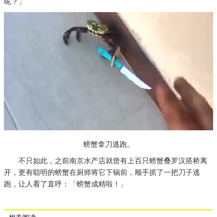
呢？」
螃蟹拿刀逃跑。
不只如此，之前南京水产店就曾有上百只螃蟹叠罗汉搭桥离
开，更有聪明的螃蟹在厨师将它下锅前，顺手抓了一把刀子逃
跑，让人看了直呼：「螃蟹成精啦！」