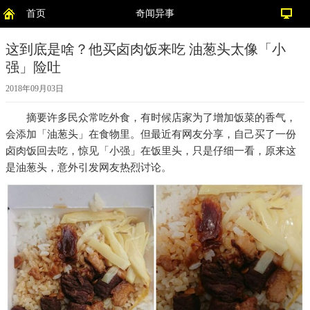
首页
奇闻异事
这到底是啥？他买卤肉饭来吃 油葱头太像「小
强」险吐
2018年09月03日
摘要
许多民众常吃外食，有时候店家为了增加饭菜的香气，
会添加「油葱头」在食物里。但最近有网友分享，自己买了一份
卤肉饭回去吃，惊见「小强」在饭里头，只是仔细一看，原来这
是油葱头，意外引发网友热烈讨论。