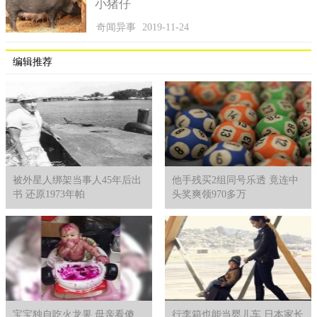
小猪仔
奇闻异事
2019-11-24
编辑推荐
被外星人绑架当事人45年后出
他手残买2组同号乐透 竟连中
书 还原1973年帕
头奖爽领970多万
宝宝独自吃火龙果 母亲看傻
行李箱也能当婴儿车 日本家长