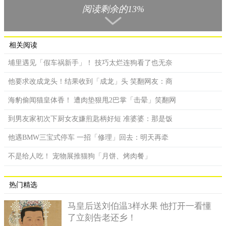
阅读剩余的13%
相关阅读
其他网友看到这个卤肉饭内的油葱头，纷纷留言以为真的是小
埔里遇见「假车祸新手」！ 技巧太烂连狗看了也无奈
强。
他要求改成龙头！结果收到「成龙」头 笑翻网友：商
从网友分享的照片中看到，他买了一盒卤肉饭，旁边有笋丝
海豹偷闻猫皇体香！ 遭肉垫狠甩2巴掌「击晕」笑翻网
当配菜。其中在卤肉饭的上方，有一片油葱头，只是那形状和颜
色，看起来实在太像是一只蟑螂，才会让男网友忍不住崩溃大
到男友家初次下厨女友嫌煎匙柄好短 准婆婆：那是饭
呼。
他遇BMW三宝式停车 一招「修理」回去：明天再牵
这篇发文一出，立刻吸引网友热烈讨论和回应；不少网友看
到后直呼「太像了吧」、「这应该是蟑螂无误」；还有人戏称
不是给人吃！ 宠物展推猫狗「月饼、烤肉餐」
「蟑螂造型的油葱头」、「史上最像小强的油葱」；不过也有网
友认为发文的网友把名称搞错，这应该叫做「红葱头」或是「油
热门精选
葱酥」，没听过「油葱头」这个名称。
马皇后送刘伯温3样水果 他打开一看懂
了立刻告老还乡！