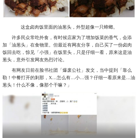
这盒卤肉饭里面的油葱头，外型超像一只蟑螂。
许多民众常吃外食，有时候店家为了增加饭菜的香气，会添
加「油葱头」在食物里。但最近有网友分享，自己买了一份卤肉
饭回去吃，惊见「小强」在饭里头，只是仔细一看，原来这是油
葱头，意外引发网友热烈讨论。
有网友日前在脸书社团「爆废公社」发文，当中提到「靠么
勒！中餐打开的剎那，X…怎么有…小…强？仔细一看原来是…油
葱头！什么不像，像那个干嘛？」