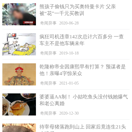
熊孩子偷钱只为买奥特曼卡片 父亲
被“花”一千元买教训
奇闻异事
2020-06-28
疯狂司机违章142次总计六百多分 一查
车主不是他车辆未年
奇闻异事
2019-10-18
乾隆称帝全因康熙早有打算？ 预谋者是
他！亲曝4字惊呆众
奇闻异事
2021-01-05
婆婆逼AA制！ 小姑吃鱼头没付钱她爆气
和老公离婚
奇闻异事
2020-12-30
待宰母猪落跑到山上 回家后竟连生21头