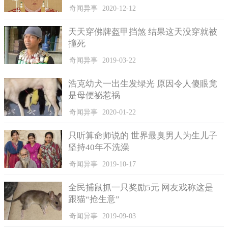
奇闻异事
2020-12-12
天天穿佛牌盔甲挡煞 结果这天没穿就被
撞死
奇闻异事
2019-03-22
浩克幼犬一出生发绿光 原因令人傻眼竟
是母便祕惹祸
奇闻异事
2020-01-22
只听算命师说的 世界最臭男人为生儿子
坚持40年不洗澡
奇闻异事
2019-10-17
全民捕鼠抓一只奖励5元 网友戏称这是
跟猫“抢生意”
奇闻异事
2019-09-03