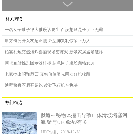
洁丝汀说，她害怕让孩子接受第二次手术，因为担心他不够
强壮，无法活下来 。
相关阅读
她说：这就是为什么我很难作出决定。因为如果我们不让他
接受手术，他的头一辈子都会是这样。有人说他的头像长出魔鬼
一名女子肚子很大被误认要生了 没想到是长了巨无霸
的角。但对我们来说，毫无疑问他是天使。看到他受苦让我们很
脸方哥公开女友超正照 外型神复制惊呆上万人
伤心。
婚宴礼炮突然爆炸喜酒现场变炼狱 新娘家属当场遭炸
索兰目前是透过管子从他的鼻子灌进牛奶和补充剂来喂食
他。罹患积水性无脑畸形症的孩子大脑发育程度有限，而且有可
商场厕所性别图示这样标 尿急男子尴尬跑错女厕
能出现癫痫、生长迟缓、呼吸和消化有困难、不易调节体温、甚
老家挖出昭和股票 真实价值曝光网友狂抢收藏
至视力模糊以智力障碍等问题。
迪拜警察不屑开超跑 改骑飞行机车执法
热门精选
俄遭神秘物体撞击导致山体滑坡堵塞河
流 疑与UFO坠毁有关
UFO快讯
2018-12-28