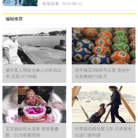
奇闻异事
2019-08-12
编辑推荐
被外星人绑架当事人45年后出
他手残买2组同号乐透 竟连中
书 还原1973年帕
头奖爽领970多万
宝宝独自吃火龙果 母亲看傻
行李箱也能当婴儿车 日本家长
眼：以为命案现场
出远门新利器