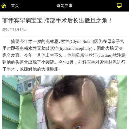
首页
奇闻异事
菲律宾罕病宝宝 脑部手术后长出撒旦之角！
2018年11月17日
摘要
今年才一岁的克林恩․索兰(Clyne Solan)因为在母亲子宫
里时即罹患积水性无脑畸形症(hydranencephaly)，因此大脑无法
完全发育。今年一月他出生不久，他的母亲洁丝汀(Justine)就注意
到他的头盖骨出现了小裂缝。今年3月，外科医生对索兰林恩进行
了手术，以缓解他的大脑肿胀。