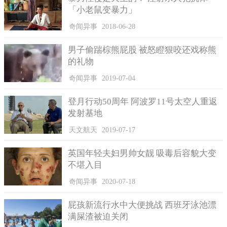
「小老鼠变暴力」
奇闻异事
2018-06-28
男子偷踹棕熊屁股 被怒瞪狠咬还戏称熊
的礼物
奇闻异事
2019-07-04
登月行动50周年 阿波罗11号太空人重返
发射基地
天文航天
2019-07-17
英国年轻夫妇男帅女靓 吸毒后容貌大变
不堪入目
奇闻异事
2020-07-18
屁孩新流行水中大便挑战 西班牙泳池漂
满屎渣被迫关闭
索兰和母亲洁丝汀的合影。