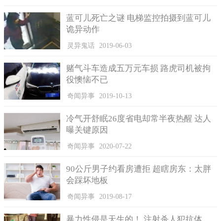
蓝可儿死亡之谜 电梯监控拍摄到蓝可儿
诡异动作
灵异鬼话
2019-06-03
赌气斗车造成五万元车损 路虎司机被拘
役懊恼不已
奇闻异事
2019-10-13
冷气开舒眠26度省电却常半夜热醒 达人
曝关键原因
奇闻异事
2020-07-22
90公斤男子约看房遭拒 超瞎房东：太胖
会踩坏地板
奇闻异事
2019-08-17
暴力性侵是天生的！ 注射杀人犯抗体