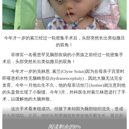
今年才一岁的索兰经过一轮密集手术后，头部突然长出类似撒旦
的双角！
菲律宾一名罹患罕见脑部疾病的小男孩之前经过一轮密集手
术后，头部突然长出类似撒旦的双角！
今年才一岁的克林恩․索兰(Clyne Solan)因为在母亲子宫里时
即罹患积水性无脑畸形症(hydranencephaly)，因此大脑无法完全
发育。今年一月他出生不久，他的母亲洁丝汀(Justine)就注意到他
的头盖骨出现了小裂缝。今年3月，外科医生对索兰林恩进行了手
术，以缓解他的大脑肿胀。
这次手术看来很成功。但接下来却因为脑部组织流失，造成
他头骨塌陷。之后，他的头部两侧就有脊状物不断生长，最后形
成越来越明显的两只角！
阅读剩余的8%