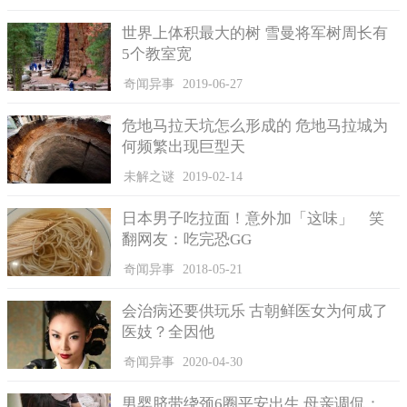
世界上体积最大的树 雪曼将军树周长有
5个教室宽
奇闻异事
2019-06-27
危地马拉天坑怎么形成的 危地马拉城为
何频繁出现巨型天
未解之谜
2019-02-14
日本男子吃拉面！意外加「这味」 笑
翻网友：吃完恐GG
奇闻异事
2018-05-21
会治病还要供玩乐 古朝鲜医女为何成了
医妓？全因他
奇闻异事
2020-04-30
男婴脐带绕颈6圈平安出生 母亲调侃：