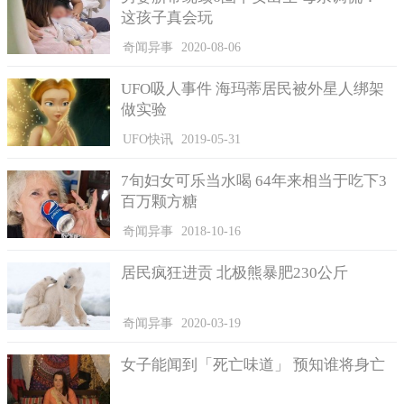
这孩子真会玩
这种侵门踏户的寄生方式，看起来真是毫无操守可言。
奇闻异事
2020-08-06
成功篡位取代鱼舌后，缩头鱼虱与鱼类变成共生关系。虽然
鱼类被强迫中奖并不甘愿，但又拿缩头鱼虱没辙，嘴里的食物只
UFO吸人事件 海玛蒂居民被外星人绑架
能任由它分一杯羹。虽然缩头鱼虱看上去很恐怖又恶心，不过却
做实验
对人体无毒、无害。台湾鱼类较少出现与缩头鱼虱共生，大部分
受害者分布在墨西哥湾，美国、澳洲、英国等其他地方也有案
UFO快讯
2019-05-31
例。
7旬妇女可乐当水喝 64年来相当于吃下3
百万颗方糖
奇闻异事
2018-10-16
居民疯狂进贡 北极熊暴肥230公斤
奇闻异事
2020-03-19
女子能闻到「死亡味道」 预知谁将身亡