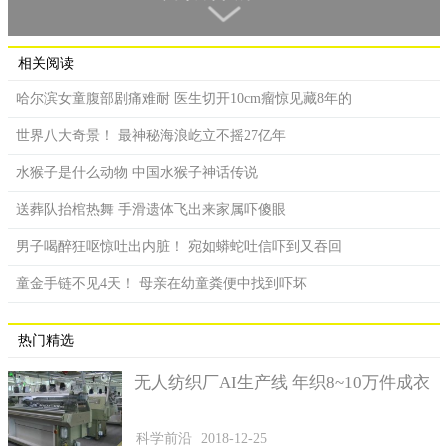
相关阅读
哈尔滨女童腹部剧痛难耐 医生切开10cm瘤惊见藏8年的
世界八大奇景！ 最神秘海浪屹立不摇27亿年
水猴子是什么动物 中国水猴子神话传说
送葬队抬棺热舞 手滑遗体飞出来家属吓傻眼
缩头鱼虱的爪子锐利又霸气，宛如外星异形。
男子喝醉狂呕惊吐出内脏！ 宛如蟒蛇吐信吓到又吞回
看起来张牙舞爪的缩头鱼虱（Cymothoa exigua）身长约3、4
童金手链不见4天！ 母亲在幼童粪便中找到吓坏
公分，全身覆满异形般的外骨骼，会穿过鱼鳃钻进鱼体，寄生在
鱼舌上面，尖锐的爪子紧紧嵌入肉中，靠吸食鱼的血液和黏液维
热门精选
生，等到鱼舌萎缩便取而代之，充当鱼儿舌头顺便为自己吸取营
养，由寄生转为共生，有得住又有得吃。这是目前世上唯一已知
无人纺织厂AI生产线 年织8~10万件成衣
完全取代宿主器官的寄生方式。
科学前沿
2018-12-25