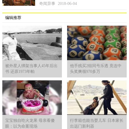
奇闻异事
2018-06-04
编辑推荐
被外星人绑架当事人45年后出
他手残买2组同号乐透 竟连中
书 还原1973年帕
头奖爽领970多万
缩头鱼虱其貌不扬，但对人体无毒无害，吃到煮熟的还可以补充
蛋白质。
Cymothoa属下有很多物种，但只有缩头鱼虱是会取代宿主的
宝宝独自吃火龙果 母亲看傻
行李箱也能当婴儿车 日本家长
舌头展开共生。2005年，在英国发现寄生了缩头鱼虱的鱼类，远
眼：以为命案现场
出远门新利器