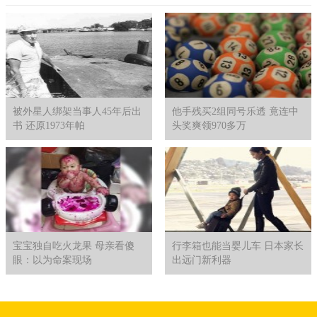
被外星人绑架当事人45年后出
他手残买2组同号乐透 竟连中
书 还原1973年帕
头奖爽领970多万
宝宝独自吃火龙果 母亲看傻
行李箱也能当婴儿车 日本家长
眼：以为命案现场
出远门新利器