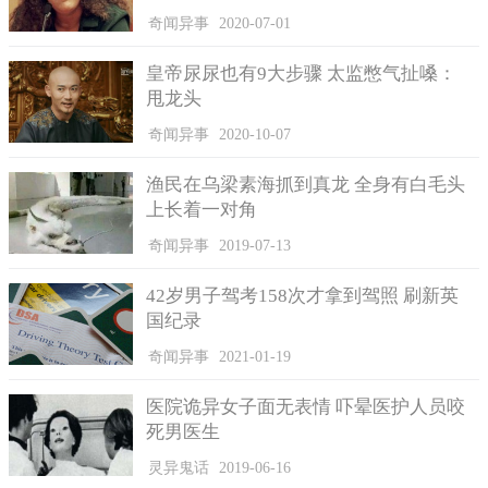
奇闻异事
2020-07-01
皇帝尿尿也有9大步骤 太监憋气扯嗓：
甩龙头
奇闻异事
2020-10-07
渔民在乌梁素海抓到真龙 全身有白毛头
上长着一对角
奇闻异事
2019-07-13
42岁男子驾考158次才拿到驾照 刷新英
国纪录
奇闻异事
2021-01-19
医院诡异女子面无表情 吓晕医护人员咬
死男医生
灵异鬼话
2019-06-16