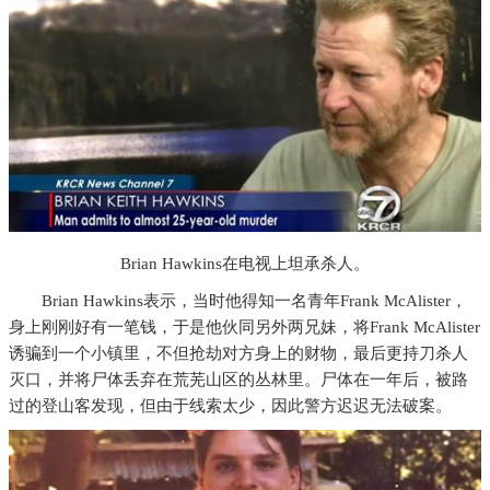
Brian Hawkins在电视上坦承杀人。
Brian Hawkins表示，当时他得知一名青年Frank McAlister，
身上刚刚好有一笔钱，于是他伙同另外两兄妹，将Frank McAlister
诱骗到一个小镇里，不但抢劫对方身上的财物，最后更持刀杀人
灭口，并将尸体丢弃在荒芜山区的丛林里。尸体在一年后，被路
过的登山客发现，但由于线索太少，因此警方迟迟无法破案。