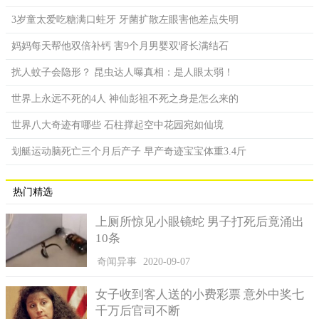
3岁童太爱吃糖满口蛀牙 牙菌扩散左眼害他差点失明
妈妈每天帮他双倍补钙 害9个月男婴双肾长满结石
扰人蚊子会隐形？ 昆虫达人曝真相：是人眼太弱！
世界上永远不死的4人 神仙彭祖不死之身是怎么来的
世界八大奇迹有哪些 石柱撑起空中花园宛如仙境
划艇运动脑死亡三个月后产子 早产奇迹宝宝体重3.4斤
热门精选
上厕所惊见小眼镜蛇 男子打死后竟涌出
10条
奇闻异事
2020-09-07
女子收到客人送的小费彩票 意外中奖七
千万后官司不断