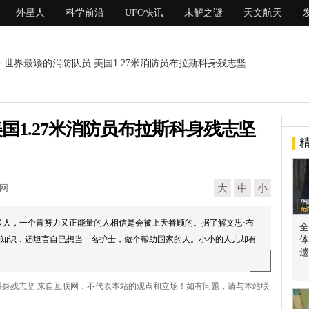
外星人
科学前沿
UFO快讯
未解之谜
天文航天
> 世界最矮的消防队员 美国1.27米消防员布拉斯科身残志坚
国1.27米消防员布拉斯科身残志坚
现网
大
中
小
多人，一个肯努力又正能量的人相信是会被上天眷顾的。据了解文思·布
全
知识，还坦言自已想当一名护士，做个帮助国家的人。小小的人儿却有
体
遗
拉斯科身残志坚 来自互联网，不代表本站的观点和立场！如有问题，请与本站联