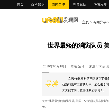
首页
百科知识
奇闻异事
灵异鬼话
考古发现
主页
>
奇闻异事
世界最矮的消防队员 美
2019年06月18日
责编:宝玲
来源:UFO发
文思·布拉斯科的事际感动了很
导读
拉斯科没有工作的时候，还会去学习
大大的志向，值得让我们学习！...
文章:世界最矮的消防队员 美国1.27米消防员布
系。