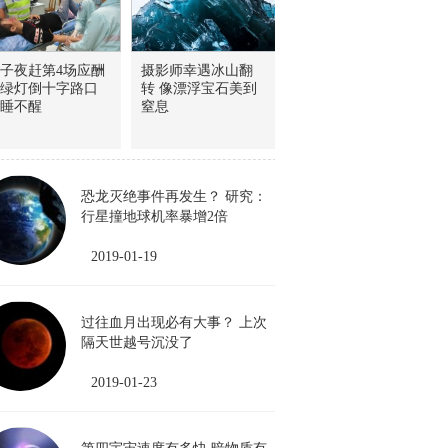
子夜赶第4场应酬
摄影师幸遇冰山翻
绿灯倒十字路口
转 像漂浮宝石美到
睡不醒
窒息
恐龙灭绝事件再发生？ 研究：
行星撞地球机率暴增2倍
2019-01-19
过往血月出现必有大事？ 上次
隔天世越号沉没了
2019-01-23