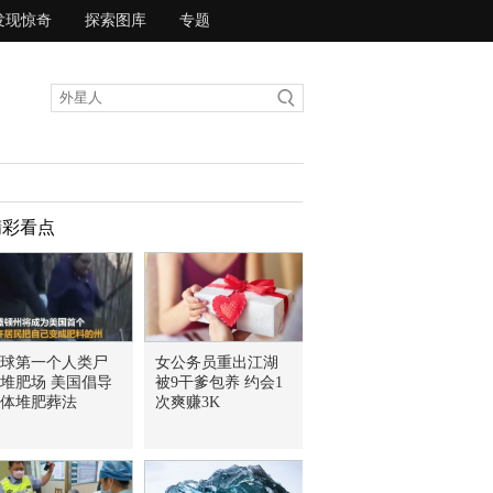
发现惊奇
探索图库
专题
精彩看点
球第一个人类尸
女公务员重出江湖
堆肥场 美国倡导
被9干爹包养 约会1
体堆肥葬法
次爽赚3K