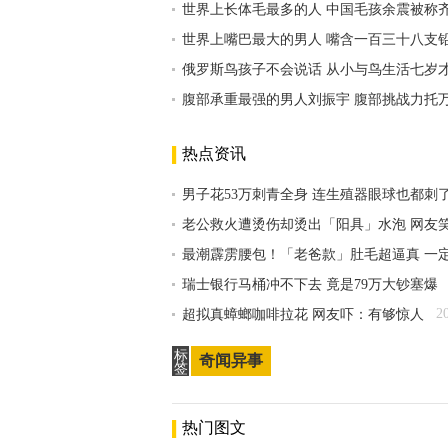
世界上长体毛最多的人 中国毛孩余震被称
世界上嘴巴最大的男人 嘴含一百三十八支
俄罗斯鸟孩子不会说话 从小与鸟生活七岁
腹部承重最强的男人刘振宇 腹部挑战力托
热点资讯
男子花53万刺青全身 连生殖器眼球也都刺
老公救火遭烫伤却烫出「阳具」水泡 网友
最潮霹雳腰包！「老爸款」肚毛超逼真 一
瑞士银行马桶冲不下去 竟是79万大钞塞爆
2
超拟真蟑螂咖啡拉花 网友吓：有够惊人
标
奇闻异事
签
热门图文