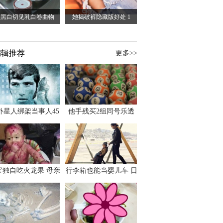
点黑白切见乳白卷曲物
她揭破裤隐藏版好处 1
编辑推荐
更多>>
外星人绑架当事人45
他手残买2组同号乐透
出书 还原1973年帕
竟连中头奖爽领970多
斯卡古拉事件
万
宝独自吃火龙果 母亲
行李箱也能当婴儿车 日
傻眼：以为命案现场
本家长出远门新利器