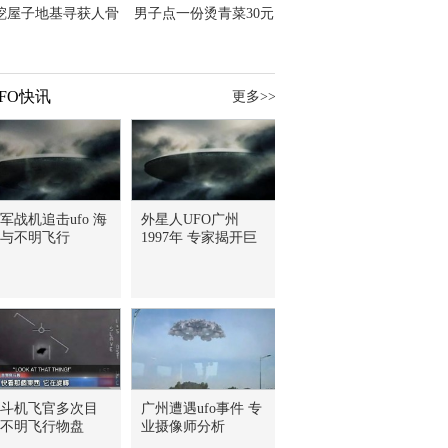
挖屋子地基寻获人骨
男子点一份烫青菜30元
主直觉就是失踪父亲
但份量让他苦笑菜涨
价？
FO快讯
更多>>
军战机追击ufo 海
外星人UFO广州
与不明飞行
1997年 专家揭开巨
斗机飞官多次目
广州遭遇ufo事件 专
不明飞行物盘
业摄像师分析