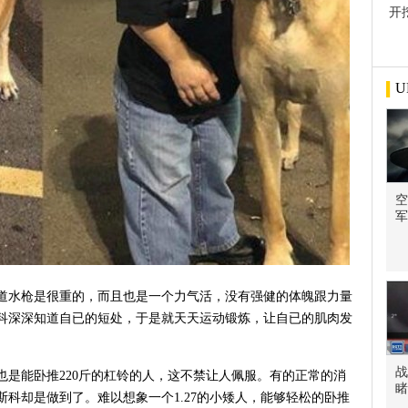
开
屋
U
空
军
知道水枪是很重的，而且也是一个力气活，没有强健的体魄跟力量
斯科深深知道自已的短处，于是就天天运动锻炼，让自已的肌肉发
战
也是能卧推220斤的杠铃的人，这不禁让人佩服。有的正常的消
睹
斯科却是做到了。难以想象一个1.27的小矮人，能够轻松的卧推