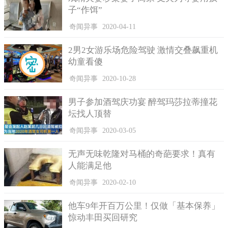
子“作饵”
奇闻异事
2020-04-11
2男2女游乐场危险驾驶 激情交叠飙重机
幼童看傻
奇闻异事
2020-10-28
古时候的皇帝还有一种称呼那就是真龙天子，而皇帝的正宫
男子参加酒驾庆功宴 醉驾玛莎拉蒂撞花
老婆皇后则被称为皇后，也有凤凰之称，龙凤夫妻档在中国古代
坛找人顶替
人民心中的地位是极高的。这只被无意间拍到的凤凰不管真假如
何都让人津津乐道，因为神话故事的影响，也因历史的原因，身
奇闻异事
2020-03-05
份特殊自然关注度就不一样。
无声无味乾隆对马桶的奇葩要求！真有
人能满足他
奇闻异事
2020-02-10
他车9年开百万公里！仅做「基本保养」
惊动丰田买回研究