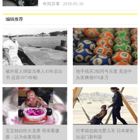
奇闻异事
2018-05-16
编辑推荐
被外星人绑架当事人45年后出
他手残买2组同号乐透 竟连中
书 还原1973年帕
头奖爽领970多万
宝宝独自吃火龙果 母亲看傻
行李箱也能当婴儿车 日本家长
眼：以为命案现场
出远门新利器