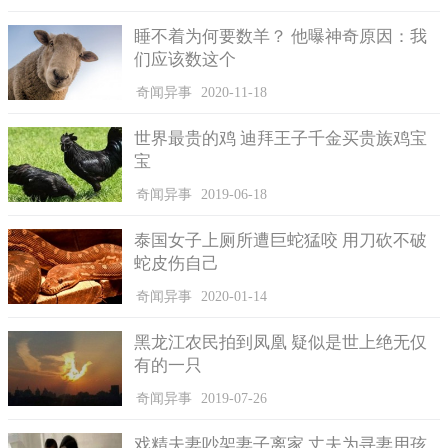
后来有一组凤凰的照片传播到网络上，一时之间网友们都关
注了，但是同时争议性也非常大。部分人觉得这个拍到凤凰照片
睡不着为何要数羊？ 他曝神奇原因：我
们应该数这个
的黑龙江农民真的是行了大运了，竟然在有生之年能亲眼看到凤
凰，但是部分人却对此表示怀疑，他们觉得发布出来的照片真实
奇闻异事
2020-11-18
度有待验证，因为照片显示的凤凰的动物可能是 P图的效果，因为
凤凰这种所谓的神物现实中从来没出现过，现在说拍到凤凰照
世界最贵的鸡 迪拜王子千金买贵族鸡宝
片，也太玄乎了。
宝
从照片上看，所谓的凤凰不管是体型还是羽毛都与神话中的
奇闻异事
2019-06-18
凤凰相似，也有专业人士鉴定称该照片没有后期处理的痕迹，如
此就说明这个事件的真实度非常高了，可能黑龙江农民真的拍到
泰国女子上厕所遭巨蛇猛咬 用刀砍不破
了这世上的最后一只凤凰。凤凰这种神物到底是否存在？有的人
蛇皮伤自己
深信不疑，而有的人却始终不相信。
奇闻异事
2020-01-14
黑龙江农民拍到凤凰 疑似是世上绝无仅
有的一只
奇闻异事
2019-07-26
戏精夫妻吵架妻子离家 丈夫为寻妻用孩