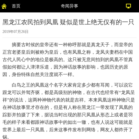
首页
奇闻异事
黑龙江农民拍到凤凰 疑似是世上绝无仅有的一只
2019年07月26日
摘要
古时候的皇帝还有一种称呼那就是真龙天子，而皇帝的
正宫老婆皇后则被称为皇后，也有凤凰之称，龙凤夫妻档在中国
古代人民心中的地位是极高的。这只被无意间拍到的凤凰不管真
假如何都让人津津乐道，因为神话故事的影响，也因历史的原
因，身份特殊自然关注度就不一样。
白鸟之王的凤凰这个名字大家肯定多少都有耳闻，可以说它
跟龙可以并驾齐驱，都是高级别的神物，在古代也经常有“龙凤呈
祥”的说法，这两种神物代表的就是吉祥。本来凤凰这种神物只是
在神话故事里才存在的，但是有人称在黑龙江一带发现了凤凰的
踪影并拍摄了下来，据说当时出现的那只凤凰从形态上或者是羽
毛的样子来看都跟神话故事中的如出一辙，也有人说这可能就是
世界上最后一只凤凰，后来这事件发布到网络，网友人都炸开了
锅。