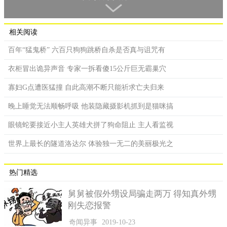
确定，所以从古至今它在现实生活中都是争议很大的。而我们说
到的白鸟之王凤凰，其实和龙的级别是一样的，同样都是神兽。
“龙凤呈祥”这个词可以看出龙和凤它们代表的是吉祥，跟它
相关阅读
们沾上边就代表着沾上了好运。凤凰这种神兽貌似跟人类生活没
百年“猛鬼桥” 六百只狗狗跳桥自杀是否真与诅咒有
有直接关系，但是网上有网友爆料称，有一个黑龙江的农民拍到
了一组奇怪的照片，照片里出现的好像就是凤凰，而且极有可能
衣柜冒出诡异声音 专家一拆看傻15公斤巨无霸巢穴
就是世界上仅有的一只了。从照片上来看由于光线实在暗根本看
寡妇G点遭医猛撞 自此高潮不断只能祈求亡夫归来
不清晰，但是这丝毫影响不了网友们关注的热情。
晚上睡觉无法顺畅呼吸 他装隐藏摄影机抓到是猫咪搞
眼镜蛇要接近小主人英雄犬拼了狗命阻止 主人看监视
世界上最长的隧道洛达尔 体验独一无二的美丽极光之
热门精选
舅舅被假外甥设局骗走两万 得知真外甥
刚失恋报警
拍摄到凤凰照片引起网络热议
奇闻异事
2019-10-23