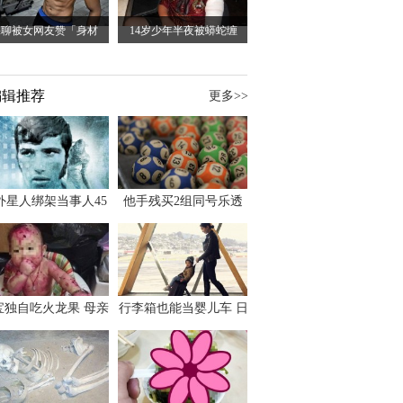
裸聊被女网友赞「身材
14岁少年半夜被蟒蛇缠
编辑推荐
更多>>
外星人绑架当事人45
他手残买2组同号乐透
出书 还原1973年帕
竟连中头奖爽领970多
斯卡古拉事件
万
宝独自吃火龙果 母亲
行李箱也能当婴儿车 日
傻眼：以为命案现场
本家长出远门新利器