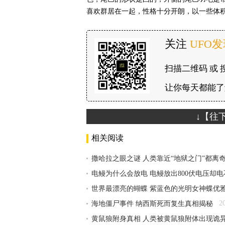
喜欢群居在一起，性格十分开朗，以一些体
关注
UFO
扫描二维码 或 
让你每天都能了
↓【往
相关阅读
撒哈拉之眼之谜 人类靠近“地狱之门”都离
电鳗为什么会放电 电鳗放出800伏电压却
世界最漂亮的蝴蝶 紫蓝色的光明女神蝶优
2
海地僵尸事件 纳西斯死而复生真相揭秘
黄鼠狼附身真相 人类被黄鼠狼附体出现诡