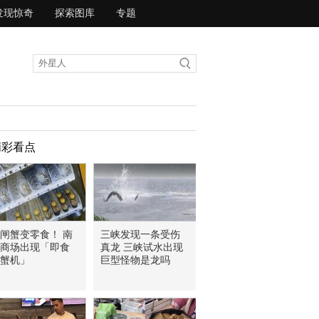
发现惊奇
探索图库
专题
精彩看点
闸蟹变零食！ 南
三峡发现一条受伤
商场出现「即食
真龙 三峡试水出现
蟹机」
巨型怪物是龙吗