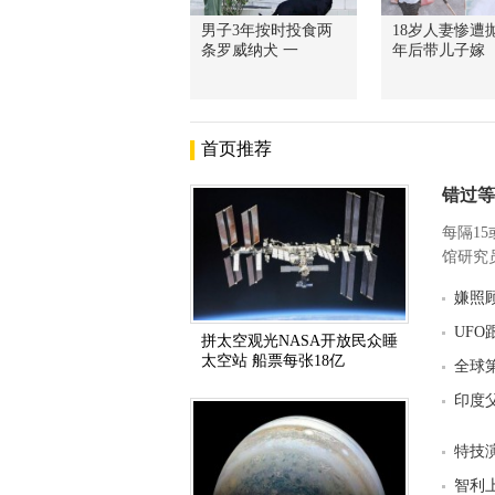
男子3年按时投食两
18岁人妻惨遭抛
条罗威纳犬 一
年后带儿子嫁
首页推荐
错过等
每隔1
馆研究员
嫌照
UF
拼太空观光NASA开放民众睡
太空站 船票每张18亿
全球
印度
特技
智利