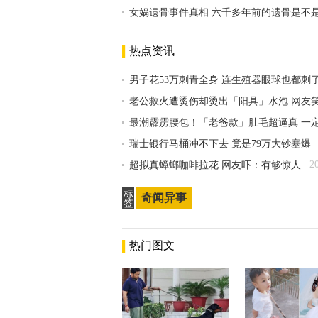
女娲遗骨事件真相 六千多年前的遗骨是不
热点资讯
男子花53万刺青全身 连生殖器眼球也都刺
老公救火遭烫伤却烫出「阳具」水泡 网友
最潮霹雳腰包！「老爸款」肚毛超逼真 一
瑞士银行马桶冲不下去 竟是79万大钞塞爆
2
超拟真蟑螂咖啡拉花 网友吓：有够惊人
标
奇闻异事
签
热门图文