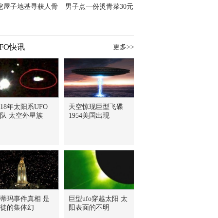
挖屋子地基寻获人骨
男子点一份烫青菜30元
主直觉就是失踪父亲
但份量让他苦笑菜涨
价？
FO快讯
更多>>
018年太阳系UFO
天空惊现巨型飞碟
队 太空外星族
1954美国出现
蒂玛事件真相 是
巨型ufo穿越太阳 太
徒的集体幻
阳表面的不明