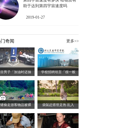
第四宇宙速度有多快 暗物质有
助于达到第四宇宙速度吗
2019-01-27
热门奇闻
更多>>
白目男子「加油时还抽
学校招聘坦言「很一般
野猪偷走游客物品被裸
袋鼠赶搭世足热 乱入