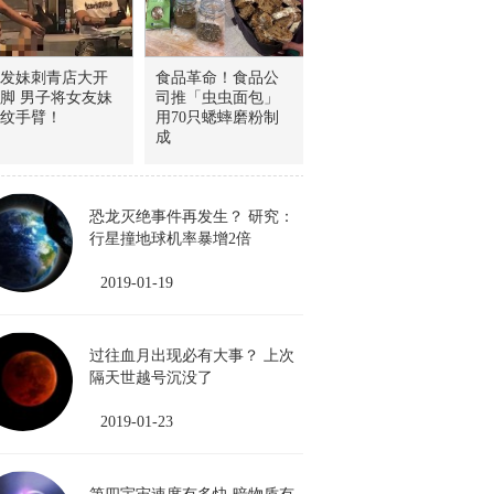
发妹刺青店大开
食品革命！食品公
脚 男子将女友妹
司推「虫虫面包」
纹手臂！
用70只蟋蟀磨粉制
成
恐龙灭绝事件再发生？ 研究：
行星撞地球机率暴增2倍
2019-01-19
过往血月出现必有大事？ 上次
隔天世越号沉没了
2019-01-23