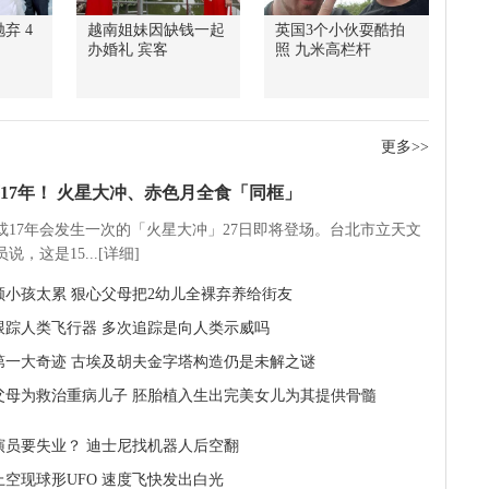
弃 4
越南姐妹因缺钱一起
英国3个小伙耍酷拍
办婚礼 宾客
照 九米高栏杆
更多>>
17年！ 火星大冲、赤色月全食「同框」
5或17年会发生一次的「火星大冲」27日即将登场。台北市立天文
说，这是15...[详细]
顾小孩太累 狠心父母把2幼儿全裸弃养给街友
O跟踪人类飞行器 多次追踪是向人类示威吗
第一大奇迹 古埃及胡夫金字塔构造仍是未解之谜
父母为救治重病儿子 胚胎植入生出完美女儿为其提供骨髓
演员要失业？ 迪士尼找机器人后空翻
上空现球形UFO 速度飞快发出白光