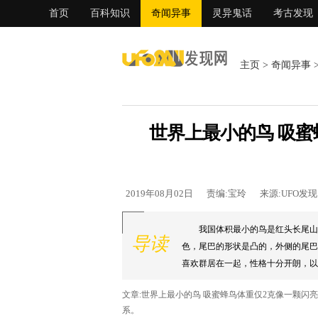
首页
百科知识
奇闻异事
灵异鬼话
考古发现
主页
>
奇闻异事
世界上最小的鸟 吸蜜
2019年08月02日
责编:宝玲
来源:UFO发
我国体积最小的鸟是红头长尾山
导读
色，尾巴的形状是凸的，外侧的尾巴
喜欢群居在一起，性格十分开朗，以一
文章:世界上最小的鸟 吸蜜蜂鸟体重仅2克像一颗闪
系。