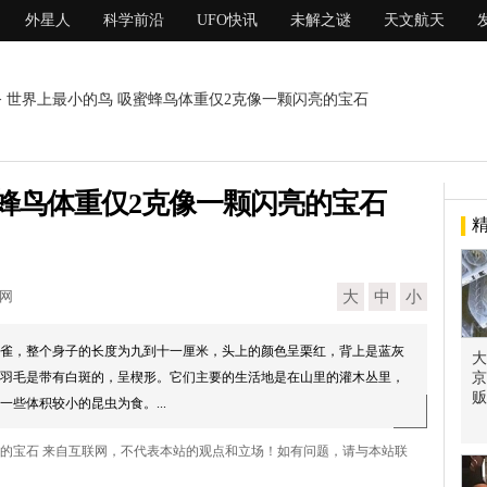
外星人
科学前沿
UFO快讯
未解之谜
天文航天
> 世界上最小的鸟 吸蜜蜂鸟体重仅2克像一颗闪亮的宝石
蜂鸟体重仅2克像一颗闪亮的宝石
现网
大
中
小
雀，整个身子的长度为九到十一厘米，头上的颜色呈栗红，背上是蓝灰
大
羽毛是带有白斑的，呈楔形。它们主要的生活地是在山里的灌木丛里，
京
贩
些体积较小的昆虫为食。...
亮的宝石 来自互联网，不代表本站的观点和立场！如有问题，请与本站联