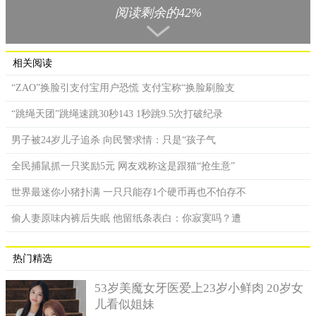
阅读剩余的42%
相关阅读
“ZAO”换脸引支付宝用户恐慌 支付宝称“换脸刷脸支
“跳绳天团”跳绳速跳30秒143 1秒跳9.5次打破纪录
男子被24岁儿子追杀 向民警求情：只是“孩子气
全民捕鼠抓一只奖励5元 网友戏称这是跟猫“抢生意”
世界最迷你小猪扑满 一只只能存1个硬币再也不怕存不
于是民警便快速的进行调查，观看了手机丢失地点的监控，
在监控视频中可以看到，鄢某在到达超市门口的台阶上时，手机
偷人妻原味内裤后失眠 他留纸条表白：你寂寞吗？遭
从裤袋里滑落，而鄢某浑然不知。时间没过多久，便有一个身着
黑色背心、脚踩人字拖的男子看到地板上的手机上顿了一下，便
热门精选
迅速的拾起，把手机藏在了超市门口的垃圾篓中，等到自己购物
完成后便带走了手机。
53岁美魔女牙医爱上23岁小鲜肉 20岁女
通过民间走访和互联网技术的应用的方式，只用了三个小
儿看似姐妹