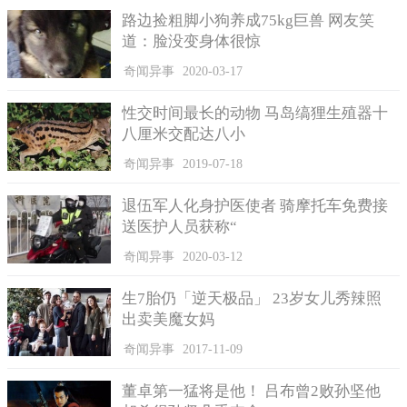
路边捡粗脚小狗养成75kg巨兽 网友笑
道：脸没变身体很惊
奇闻异事
2020-03-17
性交时间最长的动物 马岛缟狸生殖器十
八厘米交配达八小
奇闻异事
2019-07-18
温馨小提示：有关于手机密码或者是个人隐私等的软件，设
置的密码都不能过于简单，如果手机不小心丢失，应该第一时间
退伍军人化身护医使者 骑摩托车免费接
联系运营商挂失手机卡，如果发现有关于第三方的金钱被盗，要
送医护人员获称“
第一时间联系相关的机构冻结，还要报警。
奇闻异事
2020-03-12
生7胎仍「逆天极品」 23岁女儿秀辣照
出卖美魔女妈
奇闻异事
2017-11-09
董卓第一猛将是他！ 吕布曾2败孙坚他