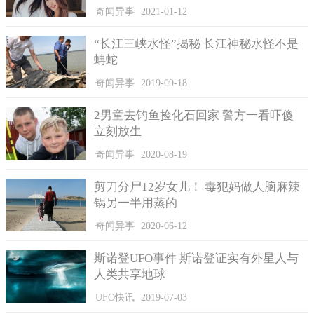
时，就把犯罪嫌疑人背心男刁某给锁定并成功捕捉，把失去的金
奇闻异事
2021-01-12
钱都给弄了回来。据了解，刁某今年 32岁，是一名云南人。刁某
承认了自己的犯罪行为，他称自己捡到手机后非常开心，试着输
“长江三峡水怪”揭秘 长江神秘水怪不是
了几次密码之后，手机竟然就开锁了，登录微信之后，看到零钱
蚺蛇
里竟然有一千七百七十一元，刁某看到这个数字便起了不好的念
奇闻异事
2019-09-18
头，于是他便继续去破解密码。
经过几次的尝试之后，刁某输入了“123456”，竟然成功了，
2男童去钓鱼捡化石回家 警方一看吓傻
于是他立马把这一千一百七十一元转给了自己，得到了这笔钱之
立刻放生
后，刁某还不满足，想到微信一般都会绑定银行卡，但是不知道
奇闻异事
2020-08-19
银行卡里有多少钱，他先后通过微信从银行卡里转出了五千、两
千、五百，等到银行卡没办法转出钱，刁某这才停止，前前后后
剪刀分尸12岁女儿！ 毒犯妈做人脑麻辣
一共得到了九千二百七十一元。
锅另一半用蒸的
目前为止，刁某因为涉及盗窃罪，已经被警方拘留。
奇闻异事
2020-06-12
斯诺登UFO事件 斯诺登证实有外星人与
人类共享地球
UFO快讯
2019-07-03