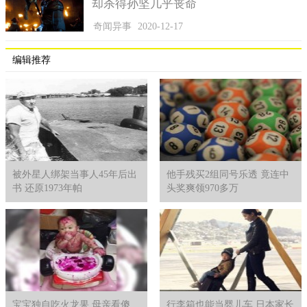
却杀得孙坚几乎丧命
奇闻异事
2020-12-17
编辑推荐
被外星人绑架当事人45年后出
他手残买2组同号乐透 竟连中
书 还原1973年帕
头奖爽领970多万
宝宝独自吃火龙果 母亲看傻
行李箱也能当婴儿车 日本家长