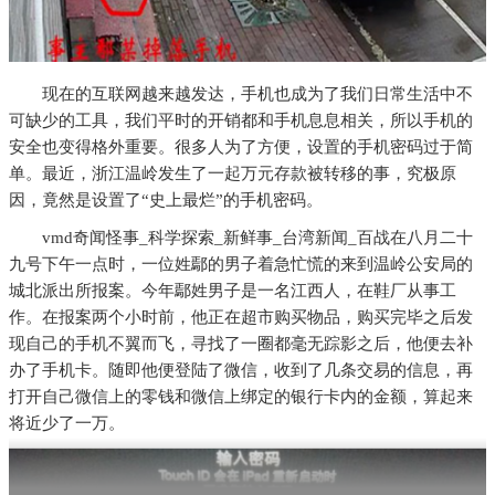
现在的互联网越来越发达，手机也成为了我们日常生活中不
可缺少的工具，我们平时的开销都和手机息息相关，所以手机的
安全也变得格外重要。很多人为了方便，设置的手机密码过于简
单。最近，浙江温岭发生了一起万元存款被转移的事，究极原
因，竟然是设置了“史上最烂”的手机密码。
vmd奇闻怪事_科学探索_新鲜事_台湾新闻_百战在八月二十
九号下午一点时，一位姓鄢的男子着急忙慌的来到温岭公安局的
城北派出所报案。今年鄢姓男子是一名江西人，在鞋厂从事工
作。在报案两个小时前，他正在超市购买物品，购买完毕之后发
现自己的手机不翼而飞，寻找了一圈都毫无踪影之后，他便去补
办了手机卡。随即他便登陆了微信，收到了几条交易的信息，再
打开自己微信上的零钱和微信上绑定的银行卡内的金额，算起来
将近少了一万。