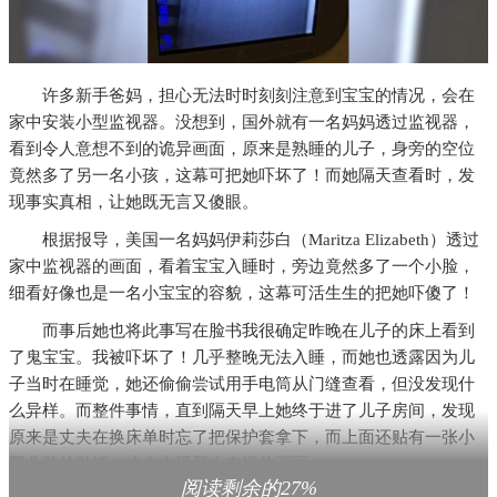
许多新手爸妈，担心无法时时刻刻注意到宝宝的情况，会在
家中安装小型监视器。没想到，国外就有一名妈妈透过监视器，
看到令人意想不到的诡异画面，原来是熟睡的儿子，身旁的空位
竟然多了另一名小孩，这幕可把她吓坏了！而她隔天查看时，发
现事实真相，让她既无言又傻眼。
根据报导，美国一名妈妈伊莉莎白（Maritza Elizabeth）透过
家中监视器的画面，看着宝宝入睡时，旁边竟然多了一个小脸，
细看好像也是一名小宝宝的容貌，这幕可活生生的把她吓傻了！
而事后她也将此事写在脸书我很确定昨晚在儿子的床上看到
了鬼宝宝。我被吓坏了！几乎整晚无法入睡，而她也透露因为儿
子当时在睡觉，她还偷偷尝试用手电筒从门缝查看，但没发现什
么异样。而整件事情，直到隔天早上她终于进了儿子房间，发现
原来是丈夫在换床单时忘了把保护套拿下，而上面还贴有一张小
婴儿脸的贴纸，才会出现那么奇怪的画面。
阅读剩余的27%