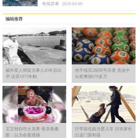
奇闻异事
2019-03-09
编辑推荐
被外星人绑架当事人45年后出
他手残买2组同号乐透 竟连中
书 还原1973年帕
头奖爽领970多万
宝宝独自吃火龙果 母亲看傻
行李箱也能当婴儿车 日本家长
眼：以为命案现场
出远门新利器