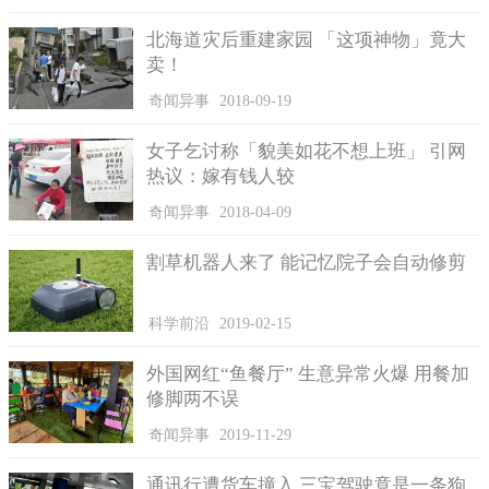
北海道灾后重建家园 「这项神物」竟大
卖！
奇闻异事
2018-09-19
女子乞讨称「貌美如花不想上班」 引网
热议：嫁有钱人较
奇闻异事
2018-04-09
割草机器人来了 能记忆院子会自动修剪
科学前沿
2019-02-15
外国网红“鱼餐厅” 生意异常火爆 用餐加
修脚两不误
奇闻异事
2019-11-29
通讯行遭货车撞入 三宝驾驶竟是一条狗