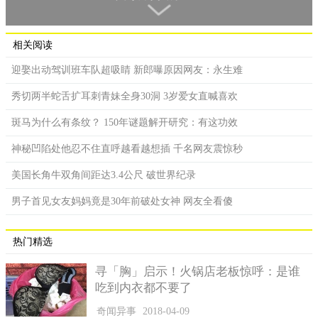
相关阅读
迎娶出动驾训班车队超吸睛 新郎曝原因网友：永生难
秀切两半蛇舌扩耳刺青妹全身30洞 3岁爱女直喊喜欢
斑马为什么有条纹？ 150年谜题解开研究：有这功效
神秘凹陷处他忍不住直呼越看越想插 千名网友震惊秒
美国长角牛双角间距达3.4公尺 破世界纪录
真相大白后，惊魂未定的伊莉莎白，表示自己竟然因为一张
男子首见女友妈妈竟是30年前破处女神 网友全看傻
小贴纸，度过这恐怖的一晚，她坦言真的很想杀了老公！而贴文
曝光后，也笑翻不少网友，但大家也安慰还好是虚惊一场！
热门精选
寻「胸」启示！火锅店老板惊呼：是谁
吃到内衣都不要了
奇闻异事
2018-04-09