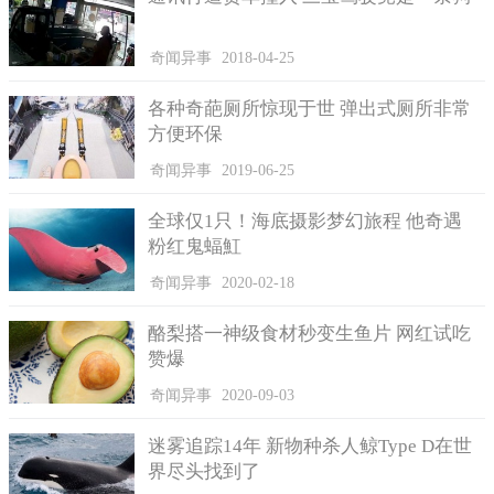
奇闻异事
2018-04-25
各种奇葩厕所惊现于世 弹出式厕所非常
方便环保
奇闻异事
2019-06-25
全球仅1只！海底摄影梦幻旅程 他奇遇
粉红鬼蝠魟
奇闻异事
2020-02-18
酪梨搭一神级食材秒变生鱼片 网红试吃
赞爆
奇闻异事
2020-09-03
迷雾追踪14年 新物种杀人鲸Type D在世
界尽头找到了