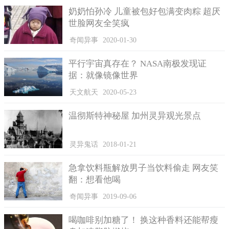
奶奶怕孙冷 儿童被包好包满变肉粽 超厌
世脸网友全笑疯
MrYang提到，这颗巧言石已被40万人亲过。
奇闻异事
2020-01-30
在爱尔兰有颗巧言石，MrYang提到，人们相信若亲吻这个石
平行宇宙真存在？ NASA南极发现证
头，会变得能言善道，口才超好。但要以平躺往后仰的特殊方式
据：就像镜像世界
亲吻巧言石才有效，而这颗巧言石已被40万人亲过，因此这些祈
求好口才的人们，无意间已跟40万人间接接吻了。
天文航天
2020-05-23
MrYang分享，塞尔维亚人有个习俗是，当人们需要好运气
温彻斯特神秘屋 加州灵异观光景点
时，例如：准备考试、面试、旅游等，亲友会在那个人背后对他
洒水，并说祝你好运，来帮对方祈求好运气。而俄罗斯人则相
信，被鸟屎砸中会发财，而且若被越多鸟屎砸中，财运就越旺，
灵异鬼话
2018-01-21
不过吹口哨可是会把财运吹走，因此他们认为不能吹口哨。
急拿饮料瓶解放男子当饮料偷走 网友笑
翻：想看他喝
奇闻异事
2019-09-06
喝咖啡别加糖了！ 换这种香料还能帮瘦