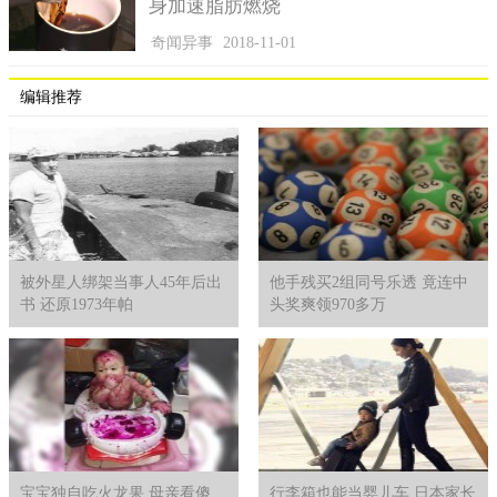
身加速脂肪燃烧
奇闻异事
2018-11-01
编辑推荐
MrYang说明，丹麦人会将一整年打破的碗盘收集起来，新年再将
被外星人绑架当事人45年后出
他手残买2组同号乐透 竟连中
这些碗盘洒满亲朋好友、邻居家，就能为对方带来好运。
书 还原1973年帕
头奖爽领970多万
丹麦人也有个特别的习俗，MrYang说明，他们会将一整年打
破的碗盘收集起来，到了新年那天，他们会将这些破碎的碗盘，
洒满亲朋好友、邻居家，他们相信这样做可以为对方带来好运。
宝宝独自吃火龙果 母亲看傻
行李箱也能当婴儿车 日本家长