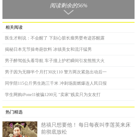
阅读剩余的56%
若是这样做，接下来的整个月都会有好运。
相关阅读
医生才刚说：不会醒了 下刻心脏长瘤男婴奇迹苏醒露
揭秘日本无节操奇葩饮料 冰镇美女和流汗猛男
男子醉驾低头看导航 车子撞上护栏瞬间引发熊熊大火
男子因为无聊半个月打30次110 警方两次紧急出动后一
同学陪115公斤男生跑三千米 冲刺场面燃爆连人民日报
学生网购iPone11被骗1200元 “卖家”贱卖只为女友打
热门精选
英、美国家，若人们不小心说不好的事情，就要立刻敲木头，并
慈禧只想要他！ 每日每夜叫李莲英来床
且边敲边说knock on wood来转运。
前彻底放松