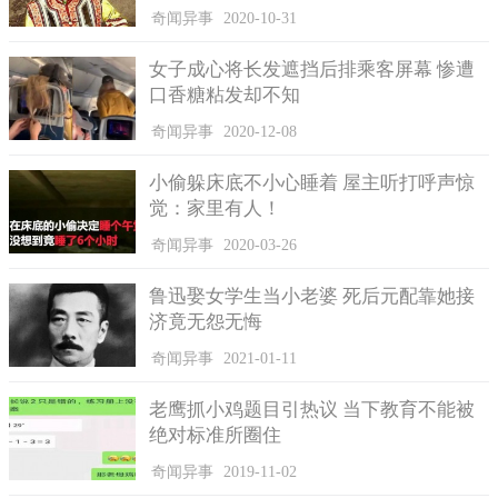
MrYang说，在英、美国家，若人们不小心说不好的事情，像
奇闻异事
2020-10-31
是：我从未出过车祸、从未开过刀等不幸的事情就要立刻敲木
头，并且边敲边说knock on wood，无论是木地板、木桌都可以，
女子成心将长发遮挡后排乘客屏幕 惨遭
口香糖粘发却不知
借此来避免被厄运找上门。美国人还相信在路上看到黑猫的话，
好运全部会被黑猫吸走，相当不吉利，但对英国人而言，黑猫却
奇闻异事
2020-12-08
是带来好运的动物。
小偷躲床底不小心睡着 屋主听打呼声惊
觉：家里有人！
奇闻异事
2020-03-26
鲁迅娶女学生当小老婆 死后元配靠她接
济竟无怨无悔
奇闻异事
2021-01-11
老鹰抓小鸡题目引热议 当下教育不能被
绝对标准所圈住
奇闻异事
2019-11-02