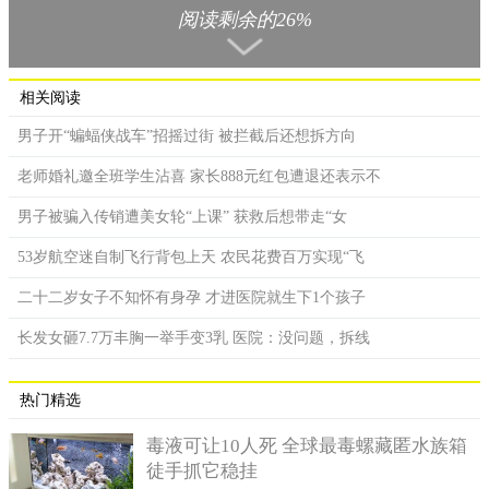
源于基因问题，然而周围的人都不是这样认为的。对此他感到很
阅读剩余的26%
悲哀，因为家里没钱所以也没法治好她这个病。
相关阅读
男子开“蝙蝠侠战车”招摇过街 被拦截后还想拆方向
老师婚礼邀全班学生沾喜 家长888元红包遭退还表示不
男子被骗入传销遭美女轮“上课” 获救后想带走“女
53岁航空迷自制飞行背包上天 农民花费百万实现“飞
二十二岁女子不知怀有身孕 才进医院就生下1个孩子
长发女砸7.7万丰胸一举手变3乳 医院：没问题，拆线
据了解，患有多指症的概率是很低的，很不幸的是库马尔就
热门精选
是其中的一名。多出来的手指一般不会影响到正常生活。假如要
毒液可让10人死 全球最毒螺藏匿水族箱
进行手术，医生会根据每个人的情况进行，然而通常最佳的手术
徒手抓它稳挂
年纪是1-6岁进行。