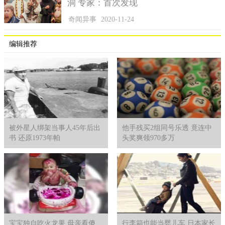
洞 专家：首次发现
奇闻异事
2020-11-24
编辑推荐
被外星人绑架当事人45年后出
他手残买2组同号乐透 竟连中
书 还原1973年帕
头奖爽领970多万
宝宝独自吃火龙果 母亲看傻
行李箱也能当婴儿车 日本家长