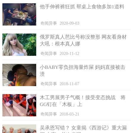
他手伸裤裤狂抓 帮桌上食物多加1道料
奇闻异事
2020-09-03
俄罗斯真人芭比号称没整形 网友看身材
大吼：根本真人娜
奇闻异事
2020-11-12
小BABY零负担海量炸屎 妈妈直接被击
溃
奇闻异事
2018-11-07
木工男展男子气概！接受变态挑战 将
GG钉在「木板」上
奇闻异事
2018-03-21
吴承恩写错？ 女童揭《西游记》重大漏