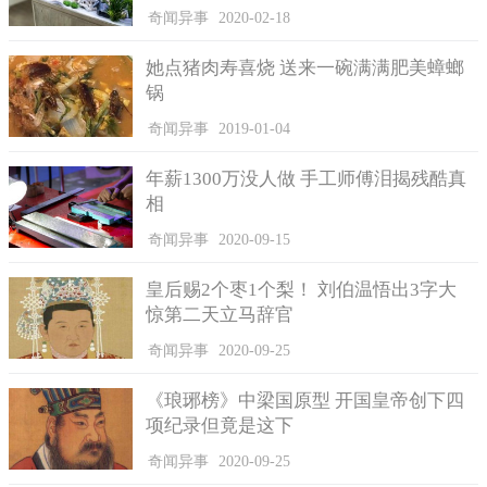
奇闻异事
2020-02-18
但是相对库马尔·纳亚克来说，另外一个来自巴西的家族则比
她幸运很多。据了解，De Silva家族一共有15名成员，他们在普通
她点猪肉寿喜烧 送来一碗满满肥美蟑螂
人的眼里是很特殊的，他们每一个成员都有12根手指和脚趾。
锅
很多人都会认为手指和脚趾多长出来是一件很令人懊恼的
奇闻异事
2019-01-04
事，但是这对于De Silva家族来说，却意味深重，他们觉得这是一
种特别的标志，这对于他们家族来说，很有特殊的意义，并且他
年薪1300万没人做 手工师傅泪揭残酷真
们把自己叫做“六指家族”。
相
多指(趾)畸形发病率很低，一般1000个人里边，只有一人发
奇闻异事
2020-09-15
病，如果父母有一人患有这种病，那么他们的宝宝患病率就占一
半。
皇后赐2个枣1个梨！ 刘伯温悟出3字大
惊第二天立马辞官
但是在De Silva家族看来，这无缘无故比正常人多出的一部
分，他们认为这是一种特点，因为这样能帮助他们更轻松的抓到
奇闻异事
2020-09-25
很多物体。他们当中的一名家庭成员Joao Assis目前在足球队中任
职，因为自身的优势，在队里做一名守门员，他觉得自己多出来
《琅琊榜》中梁国原型 开国皇帝创下四
的手指让他在踢球中更方便接住球，他认为这是上天送给他最好
项纪录但竟是这下
的礼物。
奇闻异事
2020-09-25