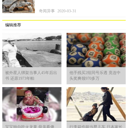
奇闻异事
2020-03-31
编辑推荐
目前该庄子里的住户共计80多户，9号发放的兑换券就有了
600多份，一个周期后，根据登记显示出村的出入证只有12张。不
仅如此，村委还设置了相应的惩罚制度，当村民不能在规定的半
小时内回来，超出多少时间，则需为村子做执勤、灭菌等义务劳
动，假如有的村民不按照制度行事，那么将取消其相关的福利权
被外星人绑架当事人45年后出
他手残买2组同号乐透 竟连中
利。
书 还原1973年帕
头奖爽领970多万
宝宝独自吃火龙果 母亲看傻
行李箱也能当婴儿车 日本家长