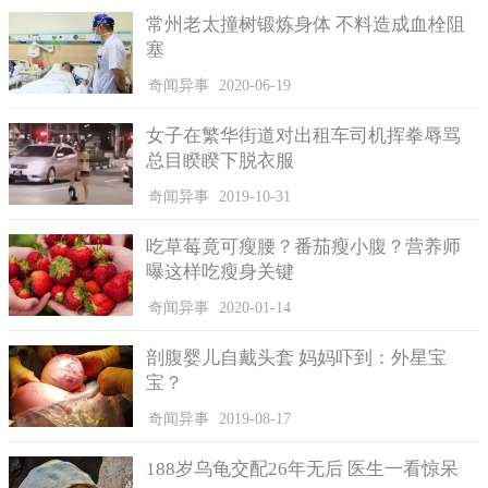
常州老太撞树锻炼身体 不料造成血栓阻
塞
考虑到特殊情况，假如真的需要出门，而兑换券已经用完的
情况下，依旧是可以出村的，然而回村后需要进行义务劳动来兑
奇闻异事
2020-06-19
换出入证，每次工作8小时，一共做3次后才可以兑换一张凭证。
女子在繁华街道对出租车司机挥拳辱骂
所有需要兑换的奖励物品等到这次肺炎结束后才正式登记派送。
总目睽睽下脱衣服
而在附近不远的新庞庄，同样也实行了这种制服，但是唯一
奇闻异事
2019-10-31
有区别的是该村庄的周期比由里村的多一天，并且每户得到的兑
换券有7张，一个周期后根据每户的实际剩余数量进行兑换，奖品
吃草莓竟可瘦腰？番茄瘦小腹？营养师
包括香皂、毛巾等日用品，奖品和下一期的出入证一起领取发
曝这样吃瘦身关键
放。
奇闻异事
2020-01-14
剖腹婴儿自戴头套 妈妈吓到：外星宝
宝？
奇闻异事
2019-08-17
188岁乌龟交配26年无后 医生一看惊呆