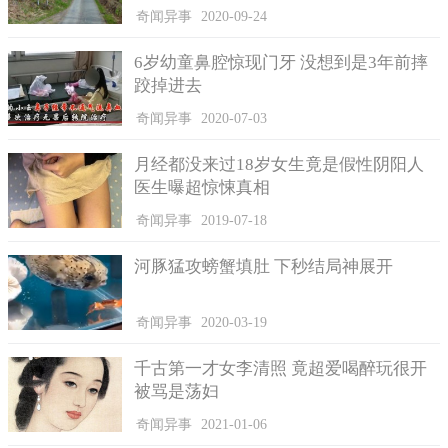
份，但是收到的出入证只有20来张。”
奇闻异事
2020-09-24
由里村党支部的李书记指出，在街道办的支持下，村子9日正
6岁幼童鼻腔惊现门牙 没想到是3年前摔
式实施这份计划，以6天为一个周期，每家都能领到2张兑换券，
跤掉进去
假如需要外出则需要用掉一张，并且每次时间不多于3个小时。在
有效时间内没有外出过的村民，则可以拿着兑换券到指定的地点
奇闻异事
2020-07-03
领取奖品：一张券可以兑换10斤的面粉，二张券可以兑换10斤的
大米。
月经都没来过18岁女生竟是假性阴阳人
医生曝超惊悚真相
奇闻异事
2019-07-18
河豚猛攻螃蟹填肚 下秒结局神展开
奇闻异事
2020-03-19
千古第一才女李清照 竟超爱喝醉玩很开
被骂是荡妇
奇闻异事
2021-01-06