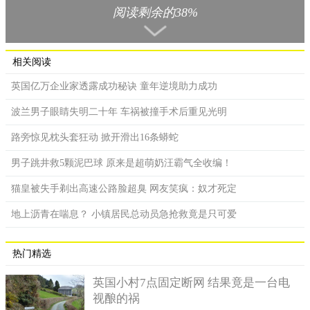
阅读剩余的38%
以进出村子，如果超过规定时间则需要进行义务劳动，而其他没
用过的凭证可做兑换券使用，这种做法实施后立刻得到了村民的
支持。
相关阅读
英国亿万企业家透露成功秘诀 童年逆境助力成功
波兰男子眼睛失明二十年 车祸被撞手术后重见光明
路旁惊见枕头套狂动 掀开滑出16条蟒蛇
男子跳井救5颗泥巴球 原来是超萌奶汪霸气全收编！
猫皇被失手剃出高速公路脸超臭 网友笑疯：奴才死定
地上沥青在喘息？ 小镇居民总动员急抢救竟是只可爱
热门精选
英国小村7点固定断网 结果竟是一台电
“仅仅过去了一个周期，效果就十分显著，需要上班的村民不
视酿的祸
在限制范围之内，村子一共有120户人家，发放的出入证有250多