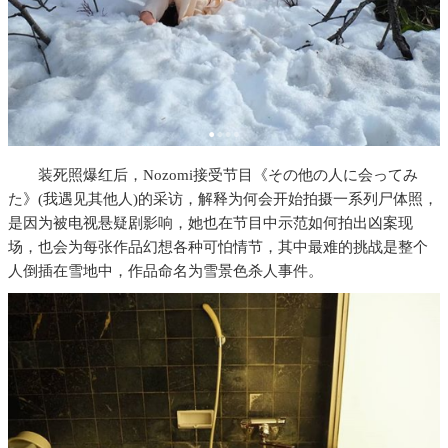
装死照爆红后，Nozomi接受节目《その他の人に会ってみ
た》(我遇见其他人)的采访，解释为何会开始拍摄一系列尸体照，
是因为被电视悬疑剧影响，她也在节目中示范如何拍出凶案现
场，也会为每张作品幻想各种可怕情节，其中最难的挑战是整个
人倒插在雪地中，作品命名为雪景色杀人事件。