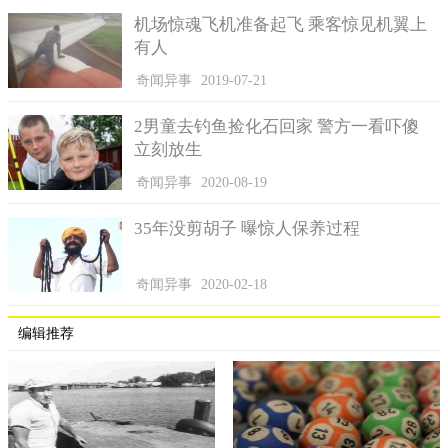
机场惊魂飞机准备起飞 乘客惊见机翼上
有人
奇闻异事
2019-07-21
2男童去钓鱼捡化石回家 警方一看吓傻
立刻放生
奇闻异事
2020-08-19
35年没剪胡子 曝惊人保养过程
奇闻异事
2020-02-18
编辑推荐