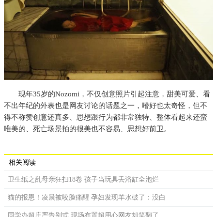
现年35岁的Nozomi，不仅创意照片引起注意，甜美可爱、看
不出年纪的外表也是网友讨论的话题之一，嗜好也太奇怪，但不
得不称赞创意还真多、思想跟行为都非常独特、整体看起来还蛮
唯美的、死亡场景拍的很美也不容易、思想好前卫。
相关阅读
卫生纸之乱母亲狂扫18卷 孩子当玩具丢浴缸全泡烂
猫的报恩！凌晨被咬脸痛醒 孕妇发现羊水破了：没白
同学办超庄严告别式 现场布置超用心网友却笑翻了