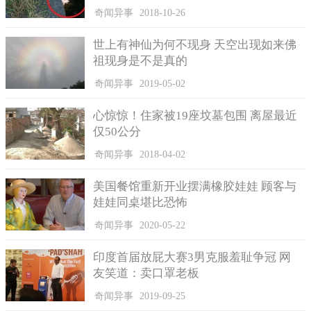
奇闻异事
2018-10-26
世上有神仙为何不现身 天空出现如来佛
祖现身是不是真的
奇闻异事
2019-05-02
心惊惊！住家被19座坟墓包围 离屋最近
仅50公分
奇闻异事
2018-04-02
美国餐馆重新开业摆满橡胶娃娃 顾客与
娃娃同桌堪比恐怖
奇闻异事
2020-05-22
印度首届放屁大赛3男克服羞耻争冠 网
友笑道：卖口罩老板
奇闻异事
2019-09-25