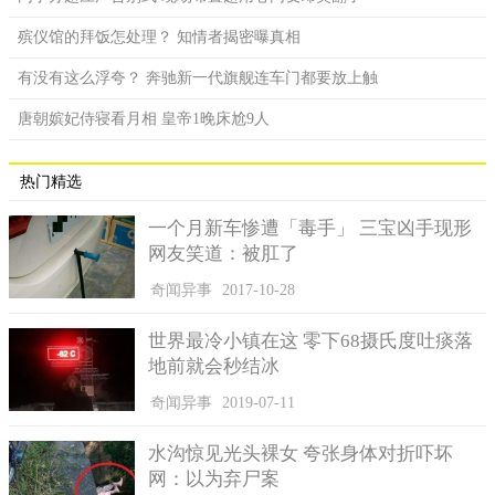
殡仪馆的拜饭怎处理？ 知情者揭密曝真相
有没有这么浮夸？ 奔驰新一代旗舰连车门都要放上触
唐朝嫔妃侍寝看月相 皇帝1晚床尬9人
热门精选
一个月新车惨遭「毒手」 三宝凶手现形
网友笑道：被肛了
奇闻异事
2017-10-28
世界最冷小镇在这 零下68摄氏度吐痰落
地前就会秒结冰
奇闻异事
2019-07-11
水沟惊见光头裸女 夸张身体对折吓坏
网：以为弃尸案