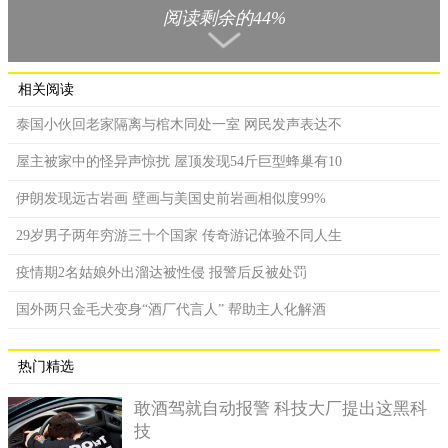
促她将全部精力放在学业上，同时波莉联系了一家卖蔬菜的店铺
阅读剩余的44%
利用周末做兼职，达里尔也在为成为一名厨师而进行职业训练，
两人就这样由于彼此间的疏远而分开了。
相关阅读
泰国小伙回老家隔离与棺木同处一室 网民发声表达不
屋主被家中的怪异声惊扰 屋顶发现54斤巨型蜂巢有10
伊朗发现远古岩画 壁画与美国史前岩画相似度99%
29岁男子两年穷游三十个国家 传奇游记体验不同人生
疫情期2名姑娘外出溜达被性侵 报警后反被处罚
国外两只金毛犬变身“酒厂代言人” 帮助主人化解酒
热门精选
波莉与达里尔一共谈了十八个月的恋爱，尽管当时并没有谈
敢酒驾就自动报警 科技大厂提出这黑科
婚论嫁，但是达里尔认为他们这辈子一定会终生相伴的。
技