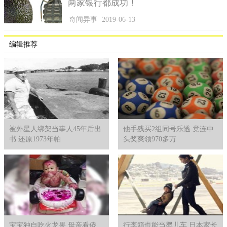
两家银行都成功！
奇闻异事
2019-06-13
编辑推荐
被外星人绑架当事人45年后出
他手残买2组同号乐透 竟连中
书 还原1973年帕
头奖爽领970多万
宝宝独自吃火龙果 母亲看傻
行李箱也能当婴儿车 日本家长