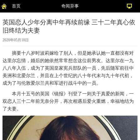
首页
奇闻异事
英国恋人少年分离中年再续前缘 三十二年真心依
旧终结为夫妻
2020年05月18日
摘要
十八岁时波莉嫁给了别人，但是她承认她一直都没有对
达里尔忘情，婚后的她依然常常想念这位前男友。达里尔在一九
八八年入伍，成为了英国皇家宪兵部队的一员，先后随军前往中
美洲和北爱尔兰，并且在上个世纪的八十年代末与九十年代初，
成为了与伦敦爱尔兰共和军进行战斗中的一员。
本月十五号的英国《镜报》刊登了一则关于真爱的新闻，一
双恋人三十二年前无奈分开，再次相遇后爱火重燃，幸福地结为
了夫妻。