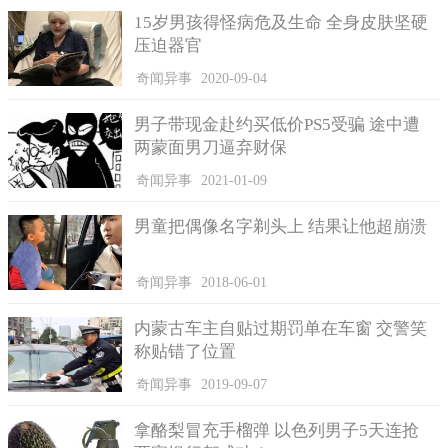
15岁男孩得怪病危及生命 全身皮肤坚硬
压迫器官
转眼到了二零一五年，波莉和达里尔一起被特别邀请作为嘉
奇闻异事
2020-09-04
宾出席婚礼。波莉回想起她参加那场婚礼见到达里尔时，身着正
装的他看上去非常帅气，她顿时心如撞鹿，激动万分。达里尔也
男子带现金赴约买低价PS5受骗 途中遭
有同感，在他眼中的波莉美丽如初，令他心跳加速。
两蒙面男刀逼弃财保
波莉当时就直接迎向了达里尔，她非常高兴与他重逢，自己
奇闻异事
2021-01-09
似乎又变回了那个十几岁时的少女，这次说什么也不会再与他分
离了。达里尔也觉得虽然自己经历了许多风霜，可能早已不再是
男童把偶像名字剃头上 结果让他超崩溃
十几岁时的少年了，但是他对波莉的感情一如当年，这位前女友
一直在他的心底。
奇闻异事
2018-06-01
波莉和达里尔去年七月份在北安普顿市政厅登记成婚，新郎
内蒙古车主自贴过期罚单在车窗 交警笑
表示自己终于娶到了这个自少年时起就一直深爱着的女孩。
称贴错了位置
奇闻异事
2019-09-07
拿酪梨冒充手榴弹 以色列男子5天连抢