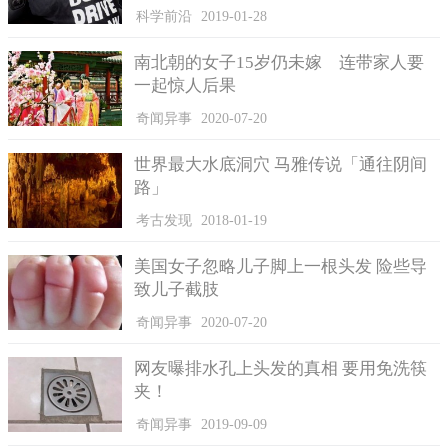
十八岁时波莉嫁给了别人，但是她承认她一直都没有对达里
科学前沿
2019-01-28
尔忘情，婚后的她依然常常想念这位前男友。达里尔在一九八八
年入伍，成为了英国皇家宪兵部队的一员，先后随军前往中美洲
南北朝的女子15岁仍未嫁 连带家人要
和北爱尔兰，并且在上个世纪的八十年代末与九十年代初，成为
一起惊人后果
了与伦敦爱尔兰共和军进行战斗中的一员。
奇闻异事
2020-07-20
达里尔在结婚后从部队退役，转业从事拖车工作。不幸的是
喜得爱女索菲亚仅两个月，这位新晋爸爸就在与另一辆车面对面
世界最大水底洞穴 马雅传说「通往阴间
猛撞的车祸中伤到了腿，留下了病根。
路」
考古发现
2018-01-19
美国女子忽略儿子脚上一根头发 险些导
致儿子截肢
奇闻异事
2020-07-20
网友曝排水孔上头发的真相 要用免洗筷
夹！
奇闻异事
2019-09-09