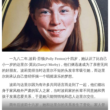
一九八二年,波莉·芬顿(Polly Fenton)十四岁，她认识了比自己
小一岁的达里尔·莫比(Darryl Morby)，他们俩迅速成为了亲密无间
的好朋友。波莉觉得当时达里尔不短的头发非常吸引她，而达里
尔则承认自己曾经怀揣一个唱摇滚乐的梦想。
波莉与达里尔因为有许多共同语言而走到了一起，他们都出
身于家风格外严肃的军人之家，当时波莉家的长辈不同意她和男
孩子发展恋爱关系，于是她只能悄悄地和恋人达里尔交往。
两年后波莉十六岁，她和达里尔的关系发生了变化。家人督