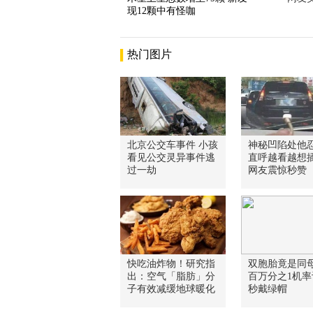
现12颗中有怪咖
热门图片
北京公交车事件 小孩
神秘凹陷处他
看见公交灵异事件逃
直呼越看越想插
过一劫
网友震惊秒赞
快吃油炸物！研究指
双胞胎竟是同
出：空气「脂肪」分
百万分之1机率
子有效减缓地球暖化
秒戴绿帽