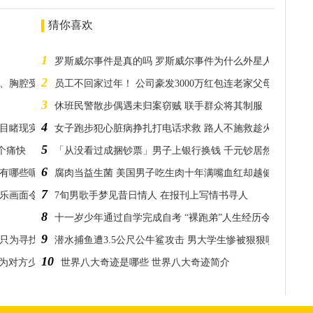
猜你喜欢
1
罗斯威尔事件是真的吗 罗斯威尔事件为什么外星人会撞机
2
椎、胸腔受伤
员工不回家过年！ 公司豪发3000万红包连老家父母都有
3
休班民警散步偶遇未归案窃贼 联手群众将其制服
4
妈目睹现实8点档吓歪
女子跑步犯心脏病挣扎打电话求救 路人不施救趁火打劫
5
个痛快
「从没看过成捆钞票」男子上银行换钱 千元钞居然换了百万
6
处有哪些呢？
腐肉当益生菌 美国男子吃生肉十年满嘴血红却越健康
7
玩乐画面令人惊悚
7旬男歌手梦见昔日情人 在报刊上写情书寻人
8
十一岁少年通过自学完成自考 “裸跑弟”人生经历令人惊奇
9
只为寻找1个人！
潜水捕鱼遭3.5公尺公牛鲨攻击 男大学生惨被狠狠咬住紧急
10
因为对方少算2点
世界八大奇迹是哪些 世界八大奇迹简介