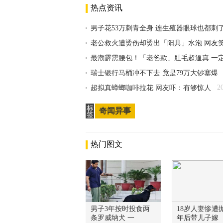
热点资讯
男子花53万刺青全身 连生殖器眼球也都刺
老公救火遭烫伤却烫出「阳具」水泡 网友
最潮霹雳腰包！「老爸款」肚毛超逼真 一
瑞士银行马桶冲不下去 竟是79万大钞塞爆
2
超拟真蟑螂咖啡拉花 网友吓：有够惊人
标
奇闻异事
签
热门图文
男子3年按时投食两
18岁人妻惨遭抛
条罗威纳犬 一
年后带儿子嫁