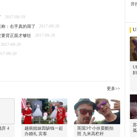
开
屋
2017-09-19
了
2017-09-20
笑称：右手真的屌了
U
2017-09-20
定要背正面才够狂
2017-09-20
017-09-20
U
妇
更多>>
苏
弃 4
越南姐妹因缺钱一起
英国3个小伙耍酷拍
孤
办婚礼 宾客
照 九米高栏杆