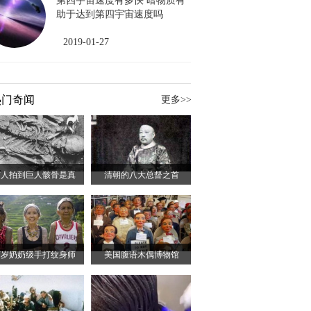
第四宇宙速度有多快 暗物质有
助于达到第四宇宙速度吗
2019-01-27
热门奇闻
更多>>
有人拍到巨人骸骨是真
清朝的八大总督之首
百岁奶奶级手打纹身师
美国腹语木偶博物馆