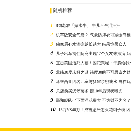
随机推荐
1
8旬老农「嫁水牛」 牛儿不舍泪汪汪
2
机车版安全气囊？ 气囊防摔衣可减缓脊
3
佛像眉心水滴痣越长越大 结果惊呆众人
4
儿子出车祸住院竟出现17个女友来探病 
5
直击美国活死人墓！囚犯哭喊：干脆给我
6
北纬30度未解之谜 纬度30的不可思议之
7
马来西亚四名儿童与猛鳄亲密戏水 自在
8
关店前买汉堡薯条 摆10年后现状曝光
9
郑和舰队七下西洋花费大 不为财不为名？
10
15万VS40万！成吉思汗怎灭花剌子模 