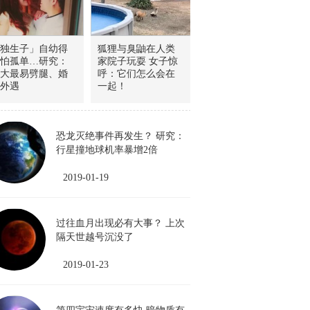
独生子」自幼得
狐狸与臭鼬在人类
怕孤单…研究：
家院子玩耍 女子惊
大最易劈腿、婚
呼：它们怎么会在
外遇
一起！
恐龙灭绝事件再发生？ 研究：
行星撞地球机率暴增2倍
2019-01-19
过往血月出现必有大事？ 上次
隔天世越号沉没了
2019-01-23