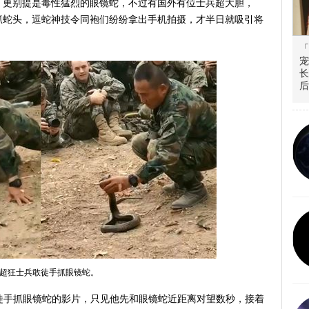
，更别提是毒性猛烈的眼镜蛇，不过有国外有位士兵超大胆，
抓蛇头，逗蛇神技令同袍们纷纷拿出手机拍摄，才半日就吸引将
「
宠
长
后
超狂士兵敢徒手抓眼镜蛇。
兵徒手抓眼镜蛇的影片，只见他先和眼镜蛇近距离对望数秒，接着