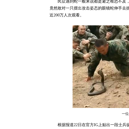
民众遇到蛇一般来说都是避之唯恐不及
竟然敢对一只摆出攻击姿态的眼镜蛇伸手去
近200万人次观看。
一位
根据报道22日在官方IG上贴出一段士