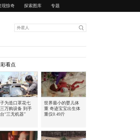
发现惊奇
探索图库
专题
精彩看点
子为造口罩花七
世界最小的婴儿体
三万购设备 到手
重 奇迹宝宝出生体
台“三无机器”
重仅0.49斤