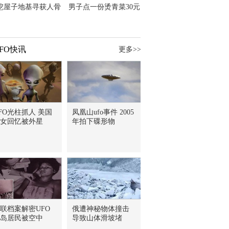
挖屋子地基寻获人骨
男子点一份烫青菜30元
主直觉就是失踪父亲
但份量让他苦笑菜涨
价？
FO快讯
更多>>
FO光柱抓人 美国
凤凰山ufo事件 2005
女回忆被外星
年拍下碟形物
联档案解密UFO
俄遭神秘物体撞击
岛居民被空中
导致山体滑坡堵