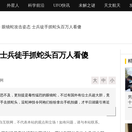
外星人
科学前沿
UFO快讯
未解之谜
天文航天
> 眼镜蛇攻击姿态 士兵徒手抓蛇头百万人看傻
 士兵徒手抓蛇头百万人看傻
现网
大
中
小
恐不及，更别提是毒性猛烈的眼镜蛇，不过有国外有位士兵超大胆，竟
男
手去抓蛇头，逗蛇神技令同袍们纷纷拿出手机拍摄，才半日就吸引将近
十
一
来自互联网，不代表本站的观点和立场！如有问题，请与本站联系。