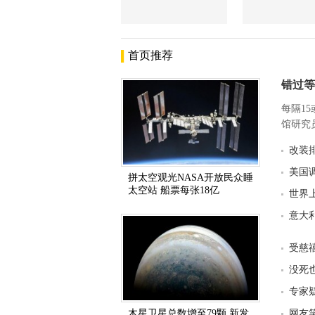
首页推荐
错过等
每隔1
馆研究员
改装
美国
拼太空观光NASA开放民众睡
太空站 船票每张18亿
世界
意大
受慈
没死
专家
木星卫星总数增至79颗 新发
网友