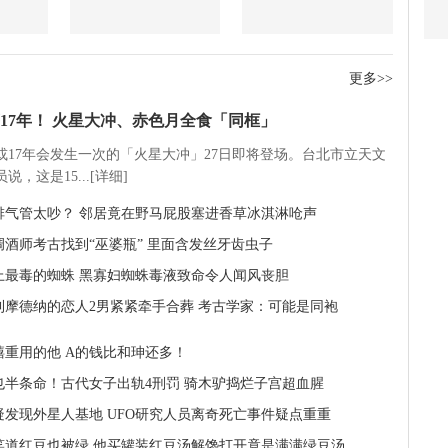
更多>>
17年！ 火星大冲、赤色月全食「同框」
5或17年会发生一次的「火星大冲」27日即将登场。台北市立天文
说，这是15...[详细]
排气管太吵？ 邻居竟在野马屁股塞进香草冰淇淋呛声
调酒师考古找到“巫婆瓶” 里面含发丝牙齿虫子
上最毒的蜘蛛 黑寡妇蜘蛛毒液致命令人闻风丧胆
利摩德纳的恋人2男紧紧牵手合葬 考古学家：可能是同袍
禧重用的他 A的钱比和珅还多！
也半条命！古代女子出轨4刑罚 骑木驴捣烂子宫超血腥
疑发现外星人基地 UFO研究人员离奇死亡事件疑点重重
笑道红豆也被绿 他买罐装红豆汤解馋打开竟是满满绿豆汤