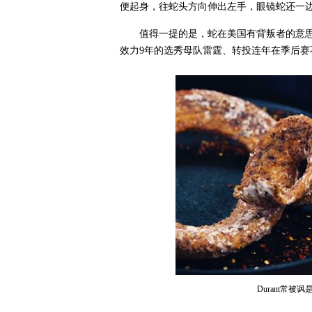
便起身，往蛇头方向伸出左手，眼镜蛇还一
值得一提的是，蛇在美国有背叛者的意思，许
效力9年的选秀母队雷霆、转投连年在季后
Durant常被