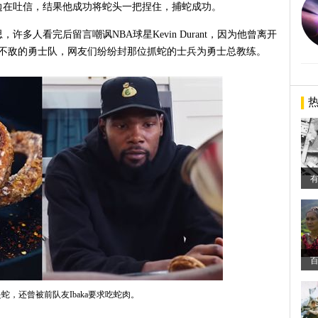
边在吐信，结果他成功将蛇头一把捏住，捕蛇成功。
多人看完后留言嘲讽NBA球星Kevin Durant，因为他曾离开
赛不敌的勇士队，网友们纷纷封那位抓蛇的士兵为勇士总教练。
讽是蛇，还曾被前队友Ibaka要求吃蛇肉。