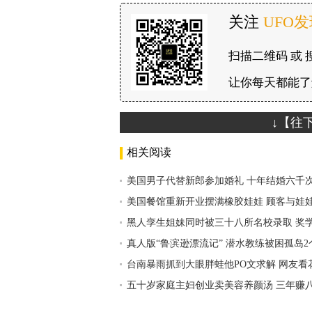
关注
UFO
扫描二维码 或 
让你每天都能了
↓【往
相关阅读
美国男子代替新郎参加婚礼 十年结婚六千
美国餐馆重新开业摆满橡胶娃娃 顾客与娃
黑人孪生姐妹同时被三十八所名校录取 奖
真人版“鲁滨逊漂流记” 潜水教练被困孤岛
台南暴雨抓到大眼胖蛙他PO文求解 网友看
五十岁家庭主妇创业卖美容养颜汤 三年赚