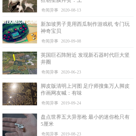
狂朝圣膜拜赞：上
奇闻异事
2020-08-13
新加坡男子竟用西瓜制作游戏机 专门玩
神奇宝贝
奇闻异事
2020-09-08
英国巨石阵附近 发现新石器时代巨大竖
井圈
奇闻异事
2020-06-23
脚皮版清明上河图 足疗师搜集万人脚皮
作画网友喊：有味
奇闻异事
2019-09-24
盘点世界五大异形枪 最小的迷你枪只有
5厘米
奇闻异事
2019-08-23