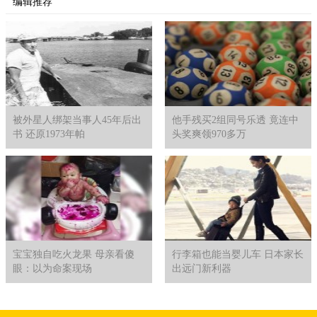
编辑推荐
被外星人绑架当事人45年后出
他手残买2组同号乐透 竟连中
书 还原1973年帕
头奖爽领970多万
宝宝独自吃火龙果 母亲看傻
行李箱也能当婴儿车 日本家长
眼：以为命案现场
出远门新利器