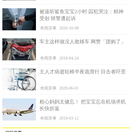
被逼听鲨鱼宝宝2小时 囚犯哭泣：精神
受创 狱警遭起诉
奇闻异事
2020-10-08
车主这样做没人敢移车 网赞「团购了」
奇闻异事
2018-04-24
主人才病逝轮椅半夜诡滑行 目击者吓歪
奇闻异事
2020-06-01
粗心妈妈太健忘！ 把宝宝忘在机场求机
长快折返
奇闻异事
2019-03-12