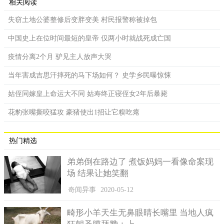
相关阅读
失窃土地公婆整修后变胖变美 村民报警称被掉包
中国史上在位时间最短的皇帝 仅两小时就战死成亡国
疫情分离2个月 驴见主人放声大哭
当年害成吉思汗摔死的马下场如何？ 史学乡民曝惊悚
姑侄同嫁皇上命运大不同 姑寿终正寝侄女2年后暴毙
花豹张嘴撕咬猛攻 豪猪使出1招让它糗吃瘪
热门精选
弟弟倒在路边了 煮饭妈妈一看像命案现
场 结果让她笑翻
奇闻异事
2020-05-12
畸形小羊天生无鼻眼睛长嘴里 当地人疯