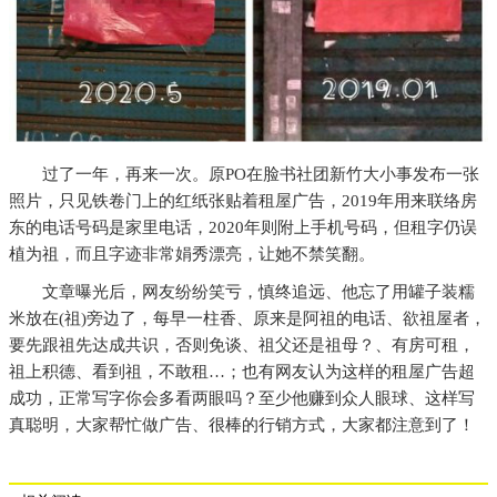
过了一年，再来一次。原PO在脸书社团新竹大小事发布一张
照片，只见铁卷门上的红纸张贴着租屋广告，2019年用来联络房
东的电话号码是家里电话，2020年则附上手机号码，但租字仍误
植为祖，而且字迹非常娟秀漂亮，让她不禁笑翻。
文章曝光后，网友纷纷笑亏，慎终追远、他忘了用罐子装糯
米放在(祖)旁边了，每早一柱香、原来是阿祖的电话、欲祖屋者，
要先跟祖先达成共识，否则免谈、祖父还是祖母？、有房可租，
祖上积德、看到祖，不敢租…；也有网友认为这样的租屋广告超
成功，正常写字你会多看两眼吗？至少他赚到众人眼球、这样写
真聪明，大家帮忙做广告、很棒的行销方式，大家都注意到了！