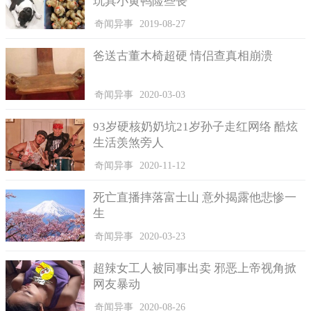
玩具小黄鸭险些丧
奇闻异事
2019-08-27
爸送古董木椅超硬 情侣查真相崩溃
奇闻异事
2020-03-03
93岁硬核奶奶坑21岁孙子走红网络 酷炫
生活羡煞旁人
奇闻异事
2020-11-12
死亡直播摔落富士山 意外揭露他悲惨一
生
奇闻异事
2020-03-23
超辣女工人被同事出卖 邪恶上帝视角掀
网友暴动
奇闻异事
2020-08-26