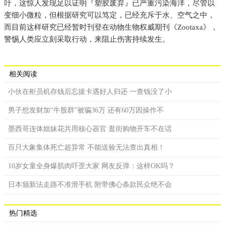
吁，这惊人发现足以证明『塑胶废弃』已严重污染海洋，尽管以
变细小微粒，但根据研究可以笃定，已经充斥于水、空气之中，
而目前这样研究已经暂时刊登在动物生物权威期刊《Zootaxa》，
警惕人类应立刻采取行动，来阻止伤害持续发生。
相关阅读
小伙在柜员机存钱后忘拔卡遇好人归还 一查钱没了小
男子想发财加“牛股群”被骗36万 还有60万因操作不
墨西哥连体姐妹花共用核心器官 逛街购物开车不在话
百只大象集体死亡超异常 不能送验无法查出真相！
10岁女童全身爆肌肉吓歪大家 网友反弹：这样OK吗？
日本颁新法走路不准滑手机 附带佛心条款民众绝不会
热门精选