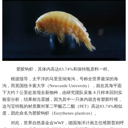
塑胶钩虾，其体内高达83.74%和保特瓶原料一样。
根据报导，太平洋的马里亚纳海沟，号称全世界最深的海
沟，而英国纽卡索大学（Newcastle University），就在其海平面
下大约７公里处发现全新物种，由研究团队采集４只样本回到实
验室分析，结果相当震撼，因为其中一只体内就含有塑胶纤维，
这与宝特瓶的材质聚对苯二甲酸乙二酯（PET）高达83.74%相似
度，因此命名为塑胶钩虾（Eurythenes plasticus）。
对此，世界自然基金会WWF，德国海洋计画主任维斯普则呼