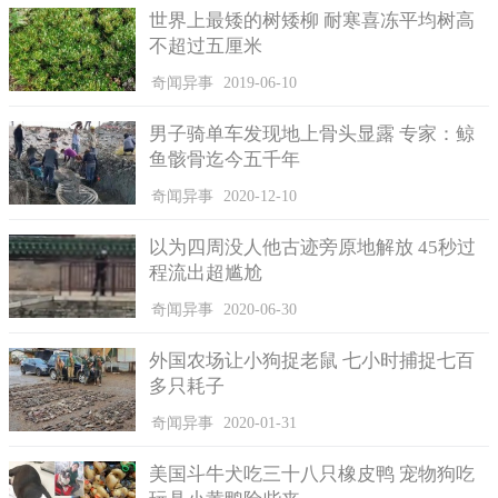
世界上最矮的树矮柳 耐寒喜冻平均树高
不超过五厘米
奇闻异事
2019-06-10
男子骑单车发现地上骨头显露 专家：鲸
鱼骸骨迄今五千年
奇闻异事
2020-12-10
以为四周没人他古迹旁原地解放 45秒过
程流出超尴尬
奇闻异事
2020-06-30
外国农场让小狗捉老鼠 七小时捕捉七百
多只耗子
奇闻异事
2020-01-31
美国斗牛犬吃三十八只橡皮鸭 宠物狗吃