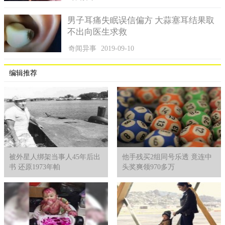
男子耳痛失眠误信偏方 大蒜塞耳结果取
不出向医生求救
奇闻异事
2019-09-10
编辑推荐
被外星人绑架当事人45年后出
他手残买2组同号乐透 竟连中
书 还原1973年帕
头奖爽领970多万