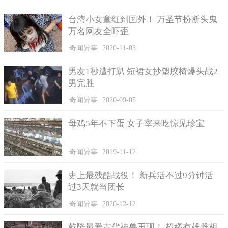
台湾小女童红到国外！ 万圣节扮断头鬼
万名网友全吓歪
奇闻异事
2020-11-03
男友1秒遭打趴 短裙女抄塑胶椅爆头战2
男完胜
奇闻异事
2020-09-05
母鸡5年不下蛋 女子宰来吃惊见珍宝
奇闻异事
2019-11-12
史上最残酷战役！ 新兵活不过9分钟活
过3天就当团长
奇闻异事
2020-12-12
乾隆最爱古代神兽再现！ 超稀有雄雌相