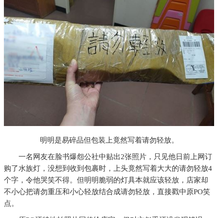
明明是易碎品但包装上竟然写着请勿轻放。
一名网友在脸书爆怨公社中贴出2张照片，只见他日前上网订
购了水族灯，没想到收到包裹时，上头竟然写着大大的请勿轻放4
个字，令他哭笑不得。但明明脆弱的灯具本就应该轻放，店家却
不小心把请勿重压和小心轻放结合成请勿轻放，直接戳中原PO笑
点。