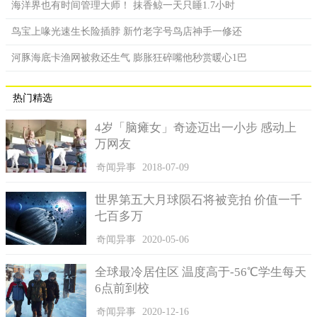
海洋界也有时间管理大师！ 抹香鲸一天只睡1.7小时
鸟宝上喙光速生长险插脖 新竹老字号鸟店神手一修还
河豚海底卡渔网被救还生气 膨胀狂碎嘴他秒赏暖心1巴
热门精选
4岁「脑瘫女」奇迹迈出一小步 感动上
万网友
奇闻异事
2018-07-09
世界第五大月球陨石将被竞拍 价值一千
七百多万
奇闻异事
2020-05-06
全球最冷居住区 温度高于-56℃学生每天
6点前到校
奇闻异事
2020-12-16