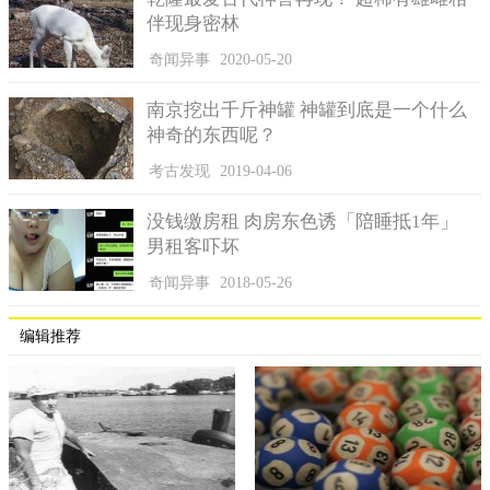
伴现身密林
奇闻异事
2020-05-20
南京挖出千斤神罐 神罐到底是一个什么
神奇的东西呢？
考古发现
2019-04-06
没钱缴房租 肉房东色诱「陪睡抵1年」
男租客吓坏
奇闻异事
2018-05-26
编辑推荐