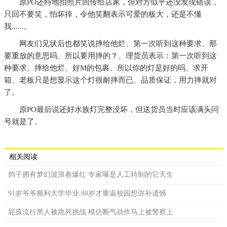
原PO还特地拍照片回传给店家，但对方似乎还没发现错误，
只回不要笑，怕坏掉，令他笑翻表示可爱的板大，还是不懂
我......。
网友们见状后也都笑说摔给他烂、第一次听到这种要求、那
要重放的意思吗、所以要用摔的？、理货员表示：第一次听到这
种要求、摔给他烂、好M的包裹、所以你的灯是好的吗、求开
箱、老板只是想显示这个灯很耐摔而已、品质保证，用力摔就对
了。
原PO最后说还好水族灯完整没坏，但送货员当时应该满头问
号就是了。
相关阅读
鸽子拥有梦幻波浪卷爆红 专家曝是人工特制的它天生
91岁爷爷顺利大学毕业 80岁才重返校园想弥补遗憾
屁孩流行黑人被跪死挑战 模仿断气动作马上被警察上