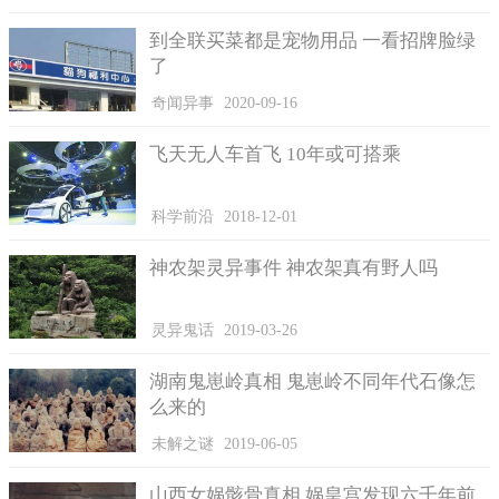
戏剧中战胜方收集敌军人头
到全联买菜都是宠物用品 一看招牌脸绿
一直到了近代，有极少数例子发生，像是日军发动南京大屠
了
杀，是用机关枪扫射俘虏，少数人没死躲在尸堆，但因为日军在
抓俘虏时，已经搜过一轮身上值钱物品，认为中国人身上没值钱
奇闻异事
2020-09-16
东西，扫射完逼投降的市民帮忙收尸，自己懒的清扫战场，而侥
倖未死的才得以逃生。从近代出土的古代万人坑来看，尸骨是都
飞天无人车首飞 10年或可搭乘
连衣服都没有的，可见得检查跟搜刮的多干净！
躲在尸堆里逃生，基本上是不可能的任务。
科学前沿
2018-12-01
神农架灵异事件 神农架真有野人吗
灵异鬼话
2019-03-26
湖南鬼崽岭真相 鬼崽岭不同年代石像怎
么来的
未解之谜
2019-06-05
山西女娲骸骨真相 娲皇宫发现六千年前