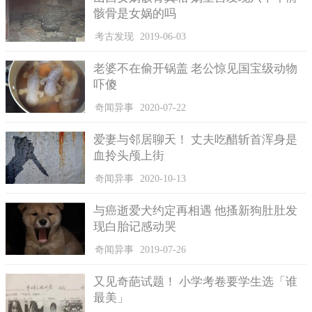
骸骨是女娲的吗
考古发现
2019-06-03
近代出土的万人坑，基本上都无衣物器具武器留存
老婆不在偷开锅盖 老公惊见国宝级动物
吓傻
奇闻异事
2020-07-22
爱妻与邻居聊天！ 丈夫吃醋斩首浑身是
血拎头颅上街
奇闻异事
2020-10-13
与癌逝爱犬约定再相遇 他搔新狗肚肚发
现白胎记感动哭
奇闻异事
2019-07-26
又见奇葩试题！ 小学考卷要学生选「谁
最美」