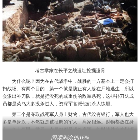
考古学家在长平之战遗址挖掘遗骨
为什么呢？因为在古代战争中，战胜的一方基本上一定会打
扫战场。有两个目的，第一个就是防止有人躲在尸堆逃生，所以
会派出补刀队，就是把没死的或重伤的敌军杀死，这些补刀队成
员都是菜鸟大多没杀过人，资深军官派他们杀人练胆。
第二个是夺取战死军人身上财物，古代没有银行，军人也大
多是单身汉，不然就是被征调的军人，离家很远。财物都放在身
上，加上盔甲、武器、衣服也都是战略资源，此时战胜方的指挥
官会派出第二波人手，就是民夫负责收集这些东西。然后集中处
阅读剩余的16%