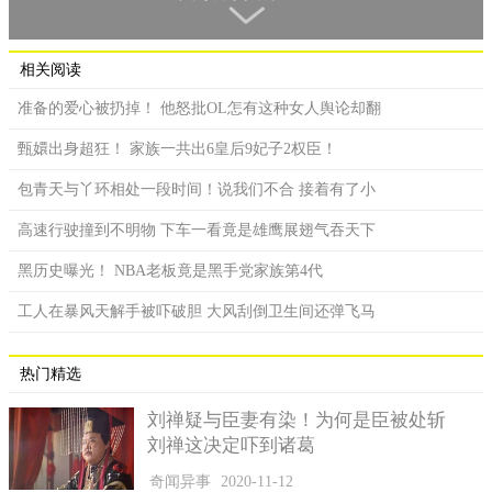
理尸体，以免发生疫情。
打扫完战场之后，要开始分配功劳，许多时代都提倡首功
相关阅读
制，一个敌军人头值多少钱，杀多少人升几阶职务，都有标准
在，当然也要拿人头来作证，战胜方的军人人头都抢不够了，还
准备的爱心被扔掉！ 他怒批OL怎有这种女人舆论却翻
会给主角躲在尸堆，然后趁着晚上跑走吗？
甄嬛出身超狂！ 家族一共出6皇后9妃子2权臣！
包青天与丫环相处一段时间！说我们不合 接着有了小
高速行驶撞到不明物 下车一看竟是雄鹰展翅气吞天下
黑历史曝光！ NBA老板竟是黑手党家族第4代
工人在暴风天解手被吓破胆 大风刮倒卫生间还弹飞马
热门精选
刘禅疑与臣妻有染！为何是臣被处斩
刘禅这决定吓到诸葛
奇闻异事
2020-11-12