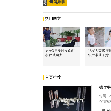
标
奇闻异事
签
热门图文
男子3年按时投食两
18岁人妻惨遭抛
条罗威纳犬 一
年后带儿子嫁
首页推荐
错过等
每隔1
馆研究员
当场