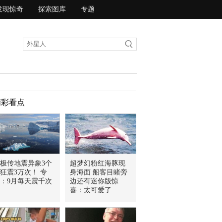
发现惊奇
探索图库
专题
精彩看点
极传地震异象3个
超梦幻粉红海豚现
狂震3万次！ 专
身海面 船客目睹旁
：9月每天震千次
边还有迷你版惊
喜：太可爱了