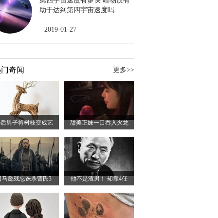
第四宇宙速度有多快 暗物质有
助于达到第四宇宙速度吗
2019-01-27
热门奇闻
更多>>
5后男子将树枝变成艺
甜美正妹一口吞入火龙
司马懿残忍诛杀曹氏3
他不是渣男！ 却靠4任