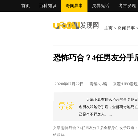
首页
百科知识
奇闻异事
灵异鬼话
考古发现
主页
>
奇闻异事
恐怖巧合？4任男友分手
2020年07月22日
责编:小编
来源:UFO发
天底下真有这么巧合的事？尼日
导读
名男友和她分手后，全都离奇地死亡
己是个不祥之人。 ...
文章:恐怖巧合？4任男友分手后全都身亡 女子叹道
站联系。