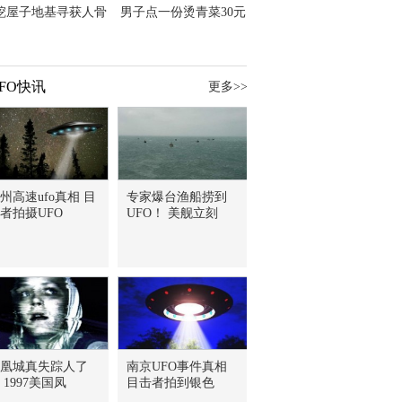
挖屋子地基寻获人骨
男子点一份烫青菜30元
主直觉就是失踪父亲
但份量让他苦笑菜涨
价？
FO快讯
更多>>
州高速ufo真相 目
专家爆台渔船捞到
者拍摄UFO
UFO！ 美舰立刻
凰城真失踪人了
南京UFO事件真相
 1997美国凤
目击者拍到银色