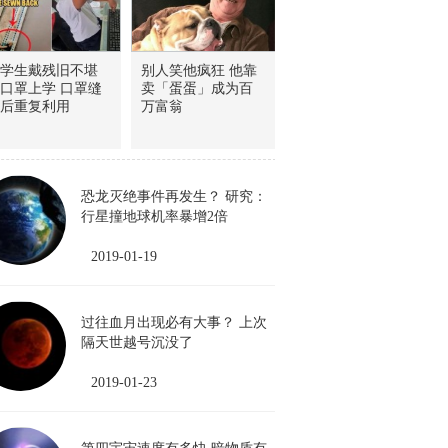
学生戴残旧不堪
别人笑他疯狂 他靠
口罩上学 口罩缝
卖「蛋蛋」成为百
后重复利用
万富翁
恐龙灭绝事件再发生？ 研究：
行星撞地球机率暴增2倍
2019-01-19
过往血月出现必有大事？ 上次
隔天世越号沉没了
2019-01-23