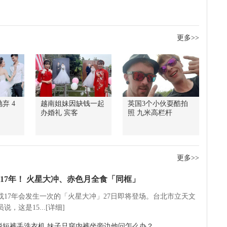
更多>>
弃 4
越南姐妹因缺钱一起
英国3个小伙耍酷拍
办婚礼 宾客
照 九米高栏杆
更多>>
17年！ 火星大冲、赤色月全食「同框」
5或17年会发生一次的「火星大冲」27日即将登场。台北市立天文
说，这是15...[详细]
脱短裤丢洗衣机 妹子只穿内裤坐旁边他问怎么办？