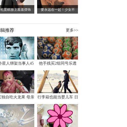
婚礼蛋糕放上羞羞摆饰
要永远在一起！少女不
编辑推荐
更多>>
外星人绑架当事人45
他手残买2组同号乐透
出书 还原1973年帕
竟连中头奖爽领970多
斯卡古拉事件
万
宝独自吃火龙果 母亲
行李箱也能当婴儿车 日
傻眼：以为命案现场
本家长出远门新利器