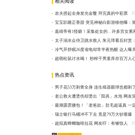
相关阅读
2
农夫捞起全身发光金鳖 拜完真的中彩票
宝宝趴睡正香甜 突见神秘白影游移他曝：第
嘉靖帝有1怪癖！采集处女的…许多宫女累
太子溺水众侍卫跳水救人 朱元璋看后封赏
冷气开舒眠26度省电却常半夜热醒 达人曝
超萌松鼠讨水喝！ 秒榨干男童库存百万人
热点资讯
男子花53万刺青全身 连生殖器眼球也都刺
老公救火遭烫伤却烫出「阳具」水泡 网友
最潮霹雳腰包！「老爸款」肚毛超逼真 一
瑞士银行马桶冲不下去 竟是79万大钞塞爆
2
超拟真蟑螂咖啡拉花 网友吓：有够惊人