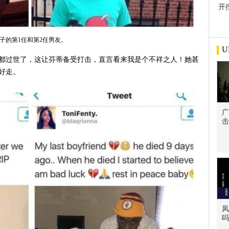
开
屋
子的第1任和第2任男友。
U
全都过世了，这让芬蒂备受打击，直言看来我是个不祥之人！她甚
好走。
广
击
凤
吗