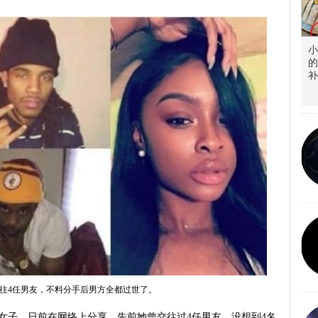
小
的
补
交往4任男友，不料分手后男方全都过世了。
女子，日前在网络上分享，先前她曾交往过4任男友，没想到4名