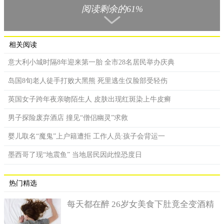
阅读剩余的61%
看游戏直播，为了支持他喜欢的战队、给偶像打赏礼物等，他仅
用了17天时间，就花光了他母亲辛苦存下的13.9万元的积蓄。
相关阅读
意大利小城时隔8年迎来第一胎 全市28名居民举办庆典
岛国8旬老人徒手打败大黑熊 死里逃生仅脸部受轻伤
英国女子跨年夜亲吻陌生人 皮肤出现红斑染上牛皮癣
男子探险废弃酒店 撞见“僧侣幽灵”求救
婴儿取名“魔鬼”上户籍遭拒 工作人员:孩子会背运一
墨西哥了现“地震鱼” 当地居民因此惶恐度日
热门精选
这位伤心欲绝的母亲在社交网上和向网友说出了自己的痛苦
遭遇，她说，这13.9万元就是自己全副身家，而她的孩子几乎将
每天都在醉 26岁女美食下肚竟全变酒精
这笔钱用光了。她希望可以通过大家的力量可以帮助自己追回这