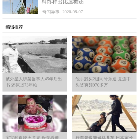
料终种出比屋檐还
奇闻异事
2020-08-07
事后这名母亲承认的确是自己疏忽了，没有花时间关注儿
编辑推荐
子，才会导致这件事的发生，她希望这件事是他此生犯的最大的
错事，并且希望他能汲取教训，不会再犯第二次了。
小孩子没有成熟的判断能力，偷拿大人的钱去玩游戏、在直
播平台打赏的事件屡见不鲜。作为孩子的家长应该多花时间关注
孩子，发现问题应及时纠正;而作为网络娱乐平台，应该加强对平
台的管理，增强对未成年人消费限制，尽量避免这种事件的发
生。
被外星人绑架当事人45年后出
他手残买2组同号乐透 竟连中
书 还原1973年帕
头奖爽领970多万
宝宝独自吃火龙果 母亲看傻
行李箱也能当婴儿车 日本家长