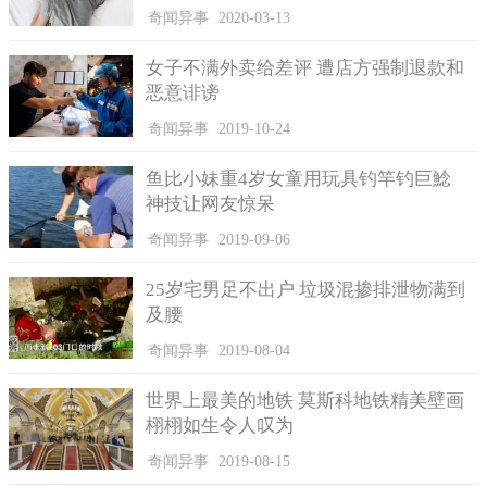
笔钱。
奇闻异事
2020-03-13
她表示，当她发现银行卡上的余额快没了的时候，她的嘴唇
女子不满外卖给差评 遭店方强制退款和
发抖，气得头疼，为了不让自己晕下去，她尽量低下头来稳定自
恶意诽谤
己的情绪。起初，她不相信儿子会做出这种事。但他看到母亲的
反应后，他似乎也被吓着了，意识到自己犯了错。所以在母亲质
奇闻异事
2019-10-24
问他时，他承认自己知道母亲的银行密码，还将里面的钱转到自
己的借记卡上，但是他称不知道卡里具体数额是多少。
鱼比小妹重4岁女童用玩具钓竿钓巨鯰
神技让网友惊呆
奇闻异事
2019-09-06
25岁宅男足不出户 垃圾混掺排泄物满到
及腰
奇闻异事
2019-08-04
世界上最美的地铁 莫斯科地铁精美壁画
栩栩如生令人叹为
奇闻异事
2019-08-15