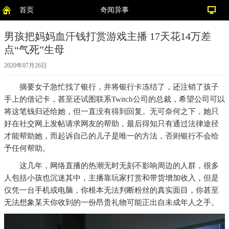
首页
奇闻异事
男孩把妈妈血汗钱打赏游戏主播 17天花14万差
点“气死”生母
2020年07月26日
摘要
女子急忙找了银行，并将银行卡冻结了，还注销了孩子
手上的借记卡，甚至还试图联系Twitch公司的总裁，希望公司可以
将这笔钱归还给她，但一直没有得到回复。无可奈何之下，她只
好在社交网上发帖请求网友的帮助，最后得知只有通过法律途径
才能帮助她，而起诉自己的儿子是唯一的方法，否则银行不会给
予任何帮助。
这几年，网络直播的热潮无时无刻不影响周边的人群，很多
人包括小孩也沉迷其中，主播靠玩家打赏和带货增加收入，但是
仅凭一台手机或电脑，你根本无法判断粉丝的真实面目，你甚至
无法想象某天你收到的一份昂贵礼物可能正出自未成年人之手。