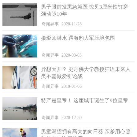
男子眼前发黑急就医 惊见3厘米铁钉穿
颈动脉10年
之后这名女子急忙找了银行，并将银行卡冻结了，还注销了
孩子手上的借记卡，甚至还试图联系Twitch公司的总裁，希望公司
奇闻异事
2020-11-28
可以将这笔钱归还给她，但一直没有得到回复。
摄影师潜水 遇海豹大军压境包围
无可奈何之下，她只好在社交网上发帖请求网友的帮助，最
后得知只有通过法律途径才能帮助她，而起诉自己的儿子是唯一
的方法，否则银行不会给予任何帮助。
奇闻异事
2020-03-03
异想天开？ 史丹佛大学教授狂语未来人
类不需做爱引论战
奇闻异事
2019-01-06
特产是皇帝！ 这座城市诞生了9位皇帝
奇闻异事
2020-12-30
男童渴望拥有高大的向日葵 亲爹用心照