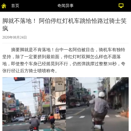
首页
奇闻异事
脚就不落地！ 阿伯停红灯机车跳恰恰路过骑士笑
疯
2020年08月24日
摘要
脚就是不肯落地！台中一名阿伯被目击，骑机车有独特
坚持，除了一定要挤到最前面，停红灯时双脚怎么样也不愿落
地，即使整个车身已经摇晃到不行，仍然弹跳撑过整整30秒，夸
张行径让后方骑士啧啧称奇。