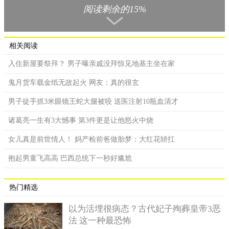
阅读剩余的15%
台中阿伯前进后退加弹跳宛如跳恰恰。
一名网友在脸书粉丝专页黑色豪门企业上PO出一段影片，片
相关阅读
中骑乘机车的阿伯先是翘孤轮几乎整个车身飞起，接着停第一个
红灯时，无论如何就是不肯放下双脚，宁愿左摇右晃，催油门再
入住新屋要祭拜？ 男子曝亲戚没拜惊见地基主坐在家
加弹跳，整个人宛如用机车跳恰恰，坚持30秒后才继续骑行。
鬼月货车载金纸无故起火 网友：真的很玄
遇到第二个红灯时，阿伯前方被挡住，无法再像刚刚一样自
男子徒手抓3米眼镜王蛇大腿被咬 送医注射10瓶血清才
由前后跳动，于是硬要钻小货车和机车之间的超小缝隙，钻过之
后又再次翘孤轮，一度差点撞上右方来车，相当危险。
诸葛亮一生有3大憾事 第3件更是让他怒火中烧
女儿真是前世情人！ 妈产检前爸做胎梦：大红花轿扛
抱起男童飞高高 巴西总统下一秒好尴尬
热门精选
以为活埋很病态？古代妃子殉葬皇帝3恶
法 这一种最恐怖