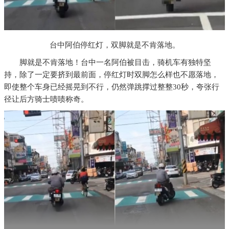
台中阿伯停红灯，双脚就是不肯落地。
脚就是不肯落地！台中一名阿伯被目击，骑机车有独特坚
持，除了一定要挤到最前面，停红灯时双脚怎么样也不愿落地，
即使整个车身已经摇晃到不行，仍然弹跳撑过整整30秒，夸张行
径让后方骑士啧啧称奇。