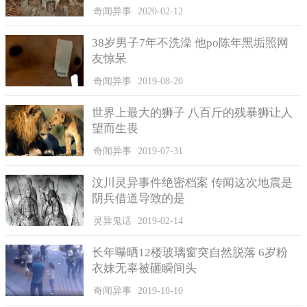
奇闻异事
2020-02-12
38岁男子7年不洗澡 他po陈年黑垢照网
阿伯硬是钻过超小缝隙抢第一。
友惊呆
虽然画面逗笑不少人，但此行径可能已经触法，翘孤轮属危
奇闻异事
2019-08-20
险驾驶，得依《道路交通管理处罚条例》处6000元以上、2万4000
元以下罚鍰，另外停红灯超越停止线，则可处900元以上、1800元
世界上最大的狮子 八百斤的残暴狮让人
以下罚鍰。
望而生畏
奇闻异事
2019-07-31
汶川灵异事件绝密档案 传闻这次地震是
阴兵借道导致的是
灵异鬼话
2019-02-14
长年曝晒12楼玻璃窗突自然脱落 6岁粉
衣妹无辜被砸瞬间头
奇闻异事
2019-10-10