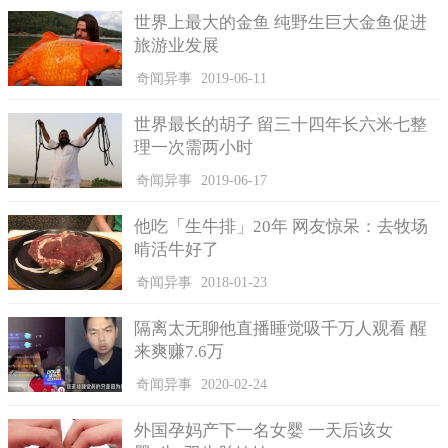
世界上最大的金鱼 纯野生巨大金鱼促进
旅游业发展
奇闻异事
2019-06-11
世界最长的胡子 留三十四年长六米七整
理一次需两小时
奇闻异事
2019-06-17
他吃「生牛排」20年 网友惊呆：去牧场
啃活牛好了
奇闻异事
2018-01-23
隔离太无聊他直播睡觉吸千万人观看 醒
来爽赚7.6万
奇闻异事
2020-02-24
外国孕妈产下一名女婴 一天后该女