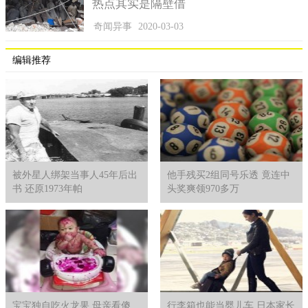
热点其实是隔壁借
奇闻异事
2020-03-03
编辑推荐
谢嘉怡同时还荣获最上镜小姐奖。
被外星人绑架当事人45年后出
他手残买2组同号乐透 竟连中
书 还原1973年帕
头奖爽领970多万
宝宝独自吃火龙果 母亲看傻
行李箱也能当婴儿车 日本家长