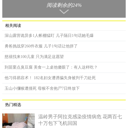
阅读剩余的24%
相关阅读
深山露营诡异多1人帐棚猛盯 儿子隔日1句话她毛爆
勇爸挑战穿260件衣服 儿子1句话让他拼了
慈禧找来100儿童 只为满足这愿望
到苗栗点臭豆腐 美食一上桌他傻眼了：有人这样吃？
他习得易容术！ 182名妇女遭诱骗失身被判千刀处死
选美大赛每每引起网友及媒体关注！
玉山小獼猴遭撞死 母猴不舍抱尸7日终放下
当晚决赛结果出炉，港姐冠军为谢嘉怡、亚军为陈桢怡、季
军为郭柏妍。友谊小姐为邝美璇，而最上镜小姐则还是由冠军谢
热门精选
嘉怡夺得。
温岭男子阿拉克感染疫情病危 花两百七
十万包下飞机回国