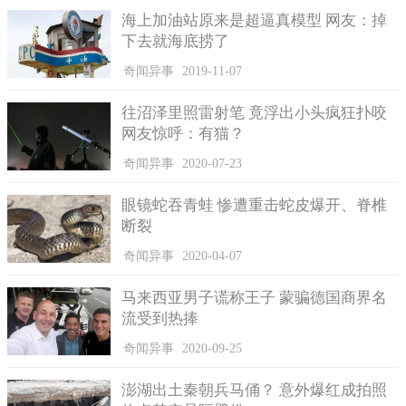
海上加油站原来是超逼真模型 网友：掉
下去就海底捞了
奇闻异事
2019-11-07
往沼泽里照雷射笔 竟浮出小头疯狂扑咬
网友惊呼：有猫？
奇闻异事
2020-07-23
眼镜蛇吞青蛙 惨遭重击蛇皮爆开、脊椎
断裂
奇闻异事
2020-04-07
马来西亚男子谎称王子 蒙骗德国商界名
流受到热捧
奇闻异事
2020-09-25
澎湖出土秦朝兵马俑？ 意外爆红成拍照