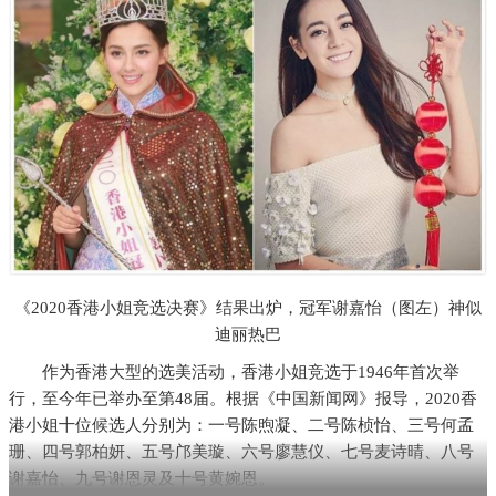
《2020香港小姐竞选决赛》结果出炉，冠军谢嘉怡（图左）神似
迪丽热巴
作为香港大型的选美活动，香港小姐竞选于1946年首次举
行，至今年已举办至第48届。根据《中国新闻网》报导，2020香
港小姐十位候选人分别为：一号陈煦凝、二号陈桢怡、三号何孟
珊、四号郭柏妍、五号邝美璇、六号廖慧仪、七号麦诗晴、八号
谢嘉怡、九号谢恩灵及十号黄婉恩。