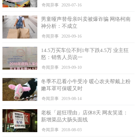
奇闻异事
2020-07-16
男童哑声替母亲叫卖被爆诈骗 网络柯南
神分析：不成立
奇闻异事
2020-09-16
14.5万买车位不到1年下跌4.5万 业主狂
怒：销售人员说一
奇闻异事
2019-09-10
冬季不忍看小牛受冷 暖心农夫帮戴上粉
嫩耳罩可保暖又时
奇闻异事
2019-08-14
老板「超狂理由」店休8天 网友笑道：
新增菜品大肠头面线
奇闻异事
2018-08-03
港姐冠军为谢嘉怡。