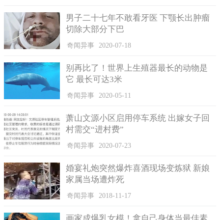
虽然这栋3D列印打造的房子要价不菲，但Mighty Buildings建
男子二十七年不敢看牙医 下颚长出肿瘤
筑公司的首席执行官鲁本（Sam Ruben）提到，虽然比一般的传统
切除大部分下巴
建筑打造的房子贵很多，优点其实不少。包括可以减少10倍传统
奇闻异事
2020-07-18
建筑所产出的废物料、降低人力和制作成本，以及提高生产效
率，更重要的是，能减少二氧化碳的排放量。
别再比了！世界上生殖器最长的动物是
它 最长可达3米
奇闻异事
2020-05-11
萧山文源小区启用停车系统 出嫁女子回
村需交“进村费”
奇闻异事
2020-07-23
婚宴礼炮突然爆炸喜酒现场变炼狱 新娘
家属当场遭炸死
奇闻异事
2018-11-17
首席执行官鲁本说，此技术可以减少10倍传统建筑所产出的废物
料、降低人力和制作成本，以及提高生产效率。
画家成爆乳女模！拿自己身体当最佳素