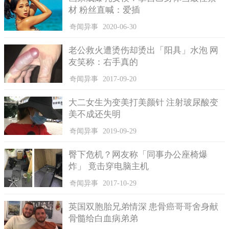
材 粉丝直喊：爱插
首席执行官鲁本提到，建造房子的同时，不仅提高能源效
率，也能减少对全球气候变化的影响，并且持续达到人类和地球
奇闻异事
2020-06-30
的永续平衡，他们也相信，这项技术将会是未来的趋势。
老公救火遭烫伤却烫出「阳具」水泡 网
友笑称：右手真的
奇闻异事
2017-09-20
大二女生为变美打美颜针 注射玻尿酸变
美不成还失明
奇闻异事
2019-09-29
臀下危机？网友称「同事办公座椅爆
炸」 竟击穿电脑主机
奇闻异事
2017-10-29
英国双胞胎兄弟情深 患骨癌哥哥舍身献
骨髓给白血病弟弟