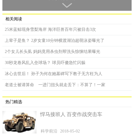
相关阅读
25米蓝鲸现身雪梨海岸 海洋巨兽百年只被目击3次
上辈子是鱼？ 2岁女童10分钟横渡湖泊超萌泳姿曝光了
2个女儿长头虱 妈妈竟用杀虫剂帮洗头惊悚结果曝光
30秒龙卷风乱入垒球场？ 球员吓傻急忙闪躲
冰心去世后！ 孙子为何在她墓碑写下教子无方枉为人
以3D列印高科技建造出的房子，3房2卫浴，坪数只有10坪，耗资
老道士被请算命 一进门扭头就走丢下：不算了！一家
约人民币1940万元。
该份报导指出，建筑公司采用的技术不但可以自动化完成
热门精选
80%的施工作业，还能节省高达95%的人力。然而，以3D列印高
悍马接班人 百变作战突击车
科技建造出的房子，坪数只有10坪（350平方英尺），相信大家最
好奇的是总价到底是多少钱？公司透露，起价是215万英镑，约合
人民币1940万元。
科学前沿
2018-05-02