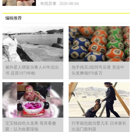
奇闻异事
2020-08-04
编辑推荐
首席执行官鲁本表示，这项技术将会是未来的趋势。
被外星人绑架当事人45年后出
他手残买2组同号乐透 竟连中
书 还原1973年帕
头奖爽领970多万
宝宝独自吃火龙果 母亲看傻
行李箱也能当婴儿车 日本家长
眼：以为命案现场
出远门新利器