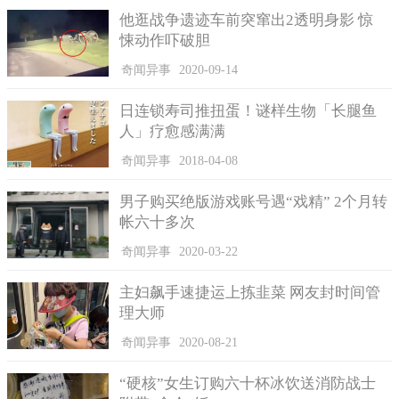
间才将皮肤上的黄渍清洗干净。
他逛战争遗迹车前突窜出2透明身影 惊
悚动作吓破胆
网友们看到她上传的照片纷纷留言，有的网友表示看过有人
用黄瓜敷脸，第一次见姜黄敷脸的；还有网友看完后表示太搞
奇闻异事
2020-09-14
笑；也有热心网友留言说自己也曾制作过姜黄面膜，效果不错而
日连锁寿司推扭蛋！谜样生物「长腿鱼
且也没有被染色，觉得ibuibuyakult可能是姜黄放太多才会这样，
人」疗愈感满满
建议她下次可以在姜黄面膜中加点燕麦片和奶粉，不要单单使用
姜黄。
奇闻异事
2018-04-08
因为姜黄闹出乌龙的不止ibuibuyakult，以前就有一只泰国宠
男子购买绝版游戏账号遇“戏精” 2个月转
物猫遭姜黄染色，白猫瞬间变为皮卡丘。
帐六十多次
奇闻异事
2020-03-22
主妇飙手速捷运上拣韭菜 网友封时间管
理大师
奇闻异事
2020-08-21
“硬核”女生订购六十杯冰饮送消防战士