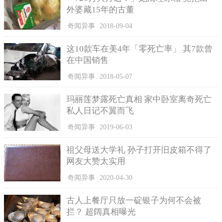
外婆藏15年的古董
奇闻异事
2018-09-04
这10款车在美4年「零死亡率」 其7款曾
在中国销售
奇闻异事
2018-05-07
玛丽莲梦露死亡真相 家中卧室离奇死亡
《如懿传》中的舒妃自焚早逝，历史上则比令妃长寿。
私人日记不翼而飞
相较于剧中舒妃自焚早逝，历史上的舒妃其实比令妃还长
奇闻异事
2019-06-03
寿，乾隆40年令妃病逝后，舒妃一跃成为宫中妃嫔中地位最高
者，不过2年后她就离世，享年50岁。舒妃过世后，除了阿哥、公
祖父母送大学礼 孙子打开旧皮箱不得了
主、额驸为她戴孝外，在她金棺安置西花园期间，乾隆还亲自前
网友大赞太实用
来祭奠，可见两人情谊深厚。
奇闻异事
2020-04-30
古人上餐厅只放一碇银子为何不会被
拦？ 超阔真相曝光