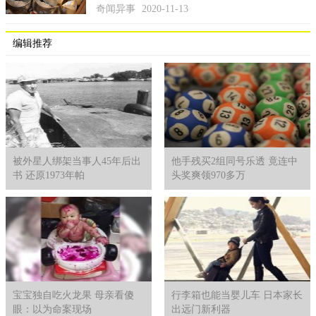
奇闻异事
2020-11-13
编辑推荐
被外星人绑架当事人45年后出
他手残买2组同号乐透 竟连中
书 还原1973年帕
头奖爽领970多万
宝宝独自吃火龙果 母亲看傻
行李箱也能当婴儿车 日本家长
眼：以为命案现场
出远门新利器