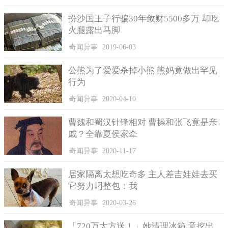
下无子，但乾隆将嘉妃所生的皇11子永瑆及令妃所生的和恪公主
扮沙国王子行骗30年敛财5500多万 却吃
交给她抚养，就此延续20多年。
火腿露出马脚
奇闻异事
2019-06-03
公熊为了爱爱杀掉小熊 熊妈竟做出罕见
行为
奇闻异事
2020-04-10
曹魏和蜀汉针锋相对 曹操和张飞竟是亲
戚？全靠夏侯家牵
奇闻异事
2020-11-17
居家隔离太想吃奇多 主人差吉娃娃去买
它努力叼整包：我
奇闻异事
2020-03-26
「720万大方送！」她清理冰箱 竟挖出