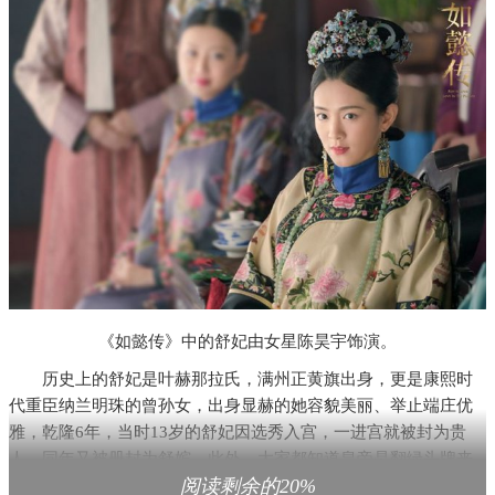
《如懿传》中的舒妃由女星陈昊宇饰演。
历史上的舒妃是叶赫那拉氏，满州正黄旗出身，更是康熙时
代重臣纳兰明珠的曾孙女，出身显赫的她容貌美丽、举止端庄优
雅，乾隆6年，当时13岁的舒妃因选秀入宫，一进宫就被封为贵
人，同年又被册封为舒嫔。此外，大家都知道皇帝是翻绿头牌来
阅读剩余的20%
决定由哪位妃子侍寝，而据清宫起居录记载，舒妃的牌子被皇帝