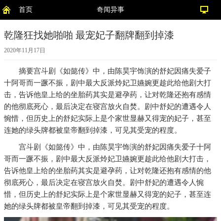
首页
奇闻异事
乾隆狂找她啪啪 最宠妃子翻牌翻到掉漆
2020年11月17日
摘要
宫斗剧《如懿传》中，由陈昊宇饰演的舒妃因痛失爱子
十阿哥而一蹶不振，剧中最大反派炩妃卫嬿婉更趁此给他剧大打
击，告诉他皇上给的坐胎药其实是避孕药，让对乾隆还抱有感情
的他彻底死心，最后决定在寝宫放火自焚。剧中舒妃的遭遇令人
惋惜，但历史上的舒妃实际上是个家世显赫又得宠的妃子，甚至
连她的绿头牌都被皇帝翻到掉漆，可见其受宠的程度。
宫斗剧《如懿传》中，由陈昊宇饰演的舒妃因痛失爱子十阿
哥而一蹶不振，剧中最大反派炩妃卫嬿婉更趁此给他剧大打击，
告诉他皇上给的坐胎药其实是避孕药，让对乾隆还抱有感情的他
彻底死心，最后决定在寝宫放火自焚。剧中舒妃的遭遇令人惋
惜，但历史上的舒妃实际上是个家世显赫又得宠的妃子，甚至连
她的绿头牌都被皇帝翻到掉漆，可见其受宠的程度。