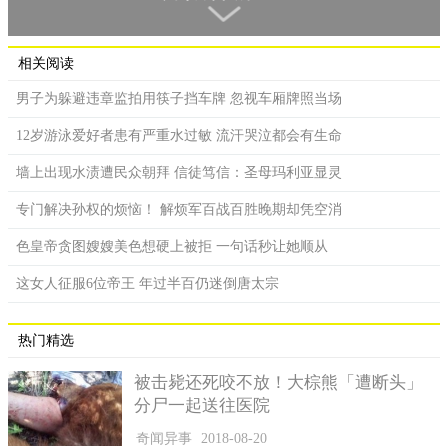
翻到掉漆，必须重新制作，之后更因此反复制作了好几次，看得
出乾隆对她的宠爱程度。
相关阅读
男子为躲避违章监拍用筷子挡车牌 忽视车厢牌照当场
12岁游泳爱好者患有严重水过敏 流汗哭泣都会有生命
墙上出现水渍遭民众朝拜 信徒笃信：圣母玛利亚显灵
专门解决孙权的烦恼！ 解烦军百战百胜晚期却凭空消
色皇帝贪图嫂嫂美色想硬上被拒 一句话秒让她顺从
这女人征服6位帝王 年过半百仍迷倒唐太宗
皇帝用翻牌子决定侍寝妃嫔，而舒妃的牌子常被乾隆翻到掉漆。
（示意图）
热门精选
虽然得宠，但舒妃并未因此多子多福，乾隆13年，乾隆册封
被击毙还死咬不放！大棕熊「遭断头」
娴妃为皇贵妃，并准备立为皇后，进宫7年的叶赫那拉氏也跟着晋
分尸一起送往医院
封一级，隔年正式被册封为舒妃，并于2年后生下皇十子，没想到
2年后皇十子就夭折，让舒妃大受打击，至此未再有子嗣。虽然膝
奇闻异事
2018-08-20