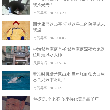
被捡光光！
奇闻异事
2018-03-20
因为康熙这15字 清朝这皇上的陵墓从未
被盗
奇闻异事
2020-08-05
中海紫荆豪庭鬼楼 紫荆豪庭深夜女鬼器
泣吓走风水大师
灵异鬼话
2019-05-14
看准时机猛然跃出水 巨鱼张血盆大口生
吞鸟只剩下羽毛！
奇闻异事
2019-12-11
包拯娶3个老婆 传宗接代竟是靠丫环