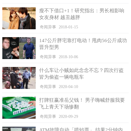
瘦不下借口+1！研究指出：男长相影响
女友身材 越丑越胖
奇闻异事
2018-01-15
147公斤胖宅靠打电动！甩肉56公斤成功
晋升型男
奇闻异事
2018-10-06
什么车让小贼如此念念不忘？四次行盗
皆为偷盗一辆电瓶车
奇闻异事
2020-04-10
打牌狂赢准岳父钱！ 男子嗨喊舒服我要
飞上青天下场惨翻
奇闻异事
2020-09-29
ATM故障自动「喷钞票」 结果2分钟内