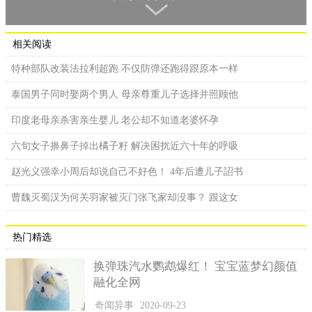
相关阅读
特种部队改装法拉利超跑 不仅防弹还跑得跟原本一样
泰国男子同时娶两个男人 母亲尊重儿子选择并照顾他
印度老母亲杀害亲生婴儿 老公却不知道老婆怀孕
六旬女子擤鼻子掉出橘子籽 解决困扰近六十年的呼吸
赵光义强幸小周后却说自己不好色！ 4年后遭儿子詔书
曹魏灭蜀汉为何关羽家被灭门张飞家却没事？ 跟这女
热门精选
换弹珠汽水鹦鹉爆红！ 宝宝蓝梦幻颜值
融化全网
奇闻异事
2020-09-23