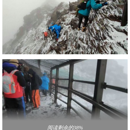
阅读剩余的38%
玉山早上八点降下初雪。