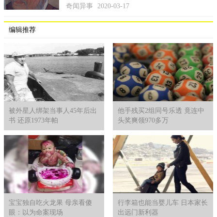
奇闻异事
2020-03-17
编辑推荐
被外星人绑架当事人45年后出
他手残买2组同号乐透 竟连中
书 还原1973年帕
头奖爽领970多万
台湾第二高峰雪山也在清晨下雪了。
玉山这场雪在9点50分停，累计积雪0.5厘米。预报员林定宜
表示，玉山在1953年开始观测纪录，过往以冬季区间资料分析，
只要落在11月8日到12月24日之间降雪都算正常，像是2004年飘
初雪日为12月24日，以今年（2020）12月21日降初雪还不算最
晚。
宝宝独自吃火龙果 母亲看傻
行李箱也能当婴儿车 日本家长
眼：以为命案现场
出远门新利器