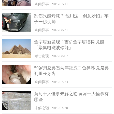
奇闻异事
2019-07-11
刮伤只能烤漆？ 他用这「创意妙招」车
子一秒变帅
奇闻异事
2018-08-31
金字塔新发现！吉萨金字塔结构 竟能
诸葛恪，字元逊，琅邪阳都人。三国时东吴重臣诸葛瑾的长子、
「聚集电磁波储能」
蜀国诸葛亮的侄子。
考古发现
2018-08-07
诸葛恪从小就很聪明，他是孙吴大将军诸葛瑾的长子、蜀国
诸葛亮的侄子，从小就被视为神童；因此，他留下的经典故事也
59岁男忍鼻塞两年狂流白色鼻涕 竟是鼻
相当多。当诸葛恪还是小毛孩的时候，由于诸葛恪的父亲诸葛瑾
孔里长牙齿
面孔狭长像驴的面孔。有一天，孙权和大臣们谈笑之余，拿诸葛
瑾开玩笑，派人牵来一头驴，还在驴的脸上挂了一张纸，写着：
奇闻异事
2019-02-23
诸葛子瑜(子瑜是诸葛瑾的字)。大家都会心地笑了。诸葛恪看到
黄河十大怪事未解之谜 黄河十大怪事有
后，很淡定地跪了下来，请求孙权给他一支笔。孙权叫人拿给
哪些
他，诸葛恪在四个字的下面又添了两个字：之驴。大家看到这个
小毛孩在大臣面前从容不迫，反应敏捷，都称赞不已，孙权更是
未解之谜
2019-03-20
开心大笑，就把这头驴赐给了诸葛恪。