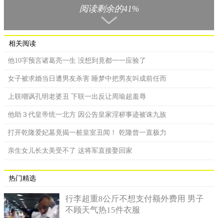
子孙亮。孙亮即位后，诸葛恪独揽军政，初期笼络民心，东兴之
阅读剩余的41%
战胜利后颇有众望，后来穷兵黷武，产生轻敌之心，大举出兵伐
魏，惨遭新城之败。回朝之后，独断专权。建兴二年（253年），
为皇帝孙亮联合托孤大臣孙峻所害，时年五十一岁。孙休即位
相关阅读
后，得以平反昭雪。
他10字预言诸葛亮一生 没想到竟都一一应验了
女子被求婚当日遭男友杀害 睡梦中把男友叫成前任而
上联嘲讽孔明老婆丑 下联一出反让周瑜超羞辱
他助３代皇帝统一北方 因公告皇家淫秽事迹被诛九族
打开乾隆爱妃墓竟揭一桩皇室丑闻！ 乾隆曾一直极力
亲生女儿长太美受不了 这将军直接娶回家
热门精选
行李超重8公斤不想支付额外费用 男子
不顾天气热15件衣服