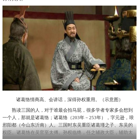
诸葛恪情商高、会讲话，深得孙权重用。（示意图）
熟读三国的人，对于谁最会拍马屁，很多学者专家多会想到
一个人，那就是诸葛恪；诸葛恪（203年－253年），字元逊，琅
邪阳都（今山东沂南）人。三国时东吴重臣诸葛瑾之子、东吴的
权臣。诸葛恪在吴官至太傅。孙权临终，任之辅政大臣，辅助太