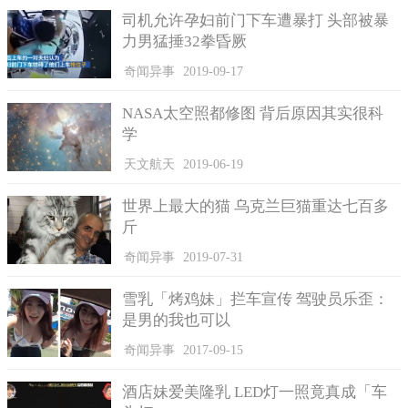
司机允许孕妇前门下车遭暴打 头部被暴
力男猛捶32拳昏厥
奇闻异事
2019-09-17
NASA太空照都修图 背后原因其实很科
学
天文航天
2019-06-19
世界上最大的猫 乌克兰巨猫重达七百多
斤
奇闻异事
2019-07-31
雪乳「烤鸡妹」拦车宣传 驾驶员乐歪：
是男的我也可以
诸葛恪很知道君主喜欢什么，堪称三国时代拍马屁第一人。
奇闻异事
2017-09-15
诸葛恪才思敏捷还不只于此，为什么说诸葛恪是三国时代拍
马屁第一人，话说诸葛恪是诸葛亮的亲侄子，在当时大家都知道
酒店妹爱美隆乳 LED灯一照竟真成「车
诸葛亮才高八斗，神机妙算，是被公认最厉害的军事家之一；有