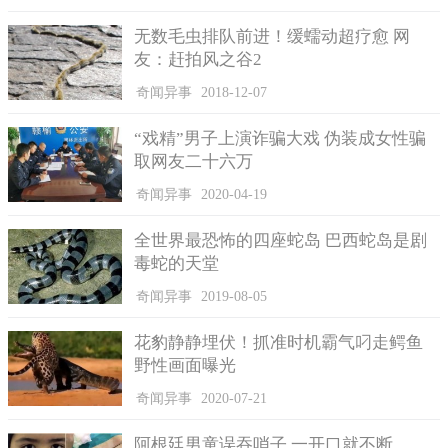
也经历了至少117次的考试，花费约1.8万元人民币，到现在却仍
无数毛虫排队前进！缓蠕动超疗愈 网
未通过驾驶考试。
友：赶拍风之谷2
而记录中排名第三的是一位48岁的女性，值得高兴的是这位
奇闻异事
2018-12-07
女士成功地通过了第94次驾照考试，理论考试时50题她做对了43
题，这仍然花费了约1.8万元的费用。
“戏精”男子上演诈骗大戏 伪装成女性骗
取网友二十六万
记者说，英国人民参加驾照考试的失败率一直高得离谱，最
近又逢疫情封锁政策公布，越来越多的报名者参加学习和考试的
奇闻异事
2020-04-19
原计划被打乱。
全世界最恐怖的四座蛇岛 巴西蛇岛是剧
现在，许多遭受到疫情影响的英国人民联合在一起，发布了
毒蛇的天堂
一则请愿书，旨在让运输部同意他们延长驾照有效期的请求。
奇闻异事
2019-08-05
花豹静静埋伏！抓准时机霸气叼走鳄鱼
野性画面曝光
奇闻异事
2020-07-21
阿根廷男童误吞哨子 一开口就不断