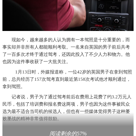
现如今，越来越多的人认为拥有一本驾照是十分重要的，而
事实却并非所有人都能顺利考取。一名来自英国的男子前后共考
了一百多次才终于通过驾考，还因此投入了不少人力和物力。他
也因为这件事收获了一大批关注。
1月13日时，外媒报道称，一位42岁的英国男子在拿到驾照
前，总共经历了157次驾考直到最近第158次考试他才顺利通过，
拿到驾照。
记者说，男子为了通过驾考前后在费用上花费了约3.2万元人
民币，包括了培训费和报名费这两项，男子也因为这件事被民众
选为最不适合当司机的候选人，但也有一些媒体觉得男子这种屡
败屡战的精神非常值得鼓励。
“很多人都说，如果你第一次尝试做一件事不成功，再试试，
阅读剩余的57%