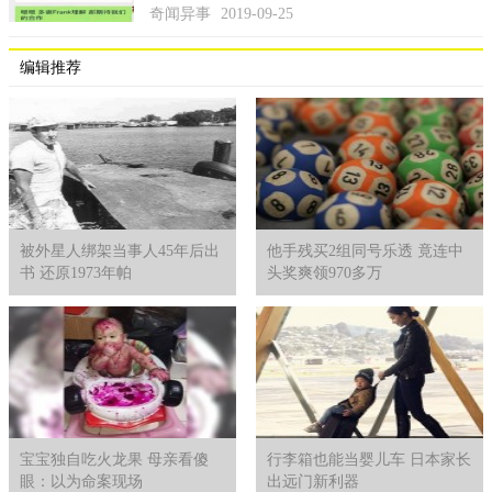
无法坚持到底，费时费力最后还没有结果，觉得很不值当。
奇闻异事
2019-09-25
编辑推荐
被外星人绑架当事人45年后出
他手残买2组同号乐透 竟连中
书 还原1973年帕
头奖爽领970多万
宝宝独自吃火龙果 母亲看傻
行李箱也能当婴儿车 日本家长
眼：以为命案现场
出远门新利器