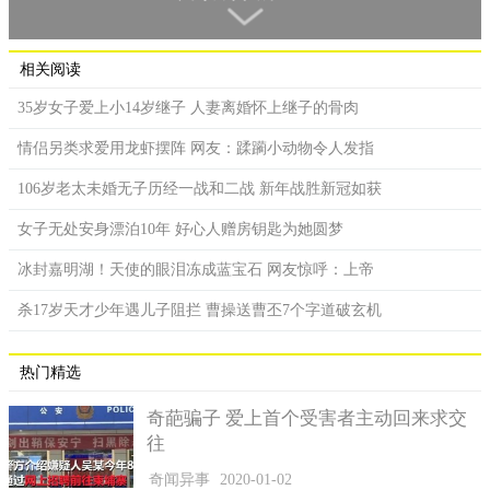
这位先生亲身证实了这句话有多正确，无论你遭受多少次的挫
折，重复尝试并不丢脸，只要能坚持下去都是值得鼓励的。”某有
名的汽车租赁公司主管马笑着说道。
相关阅读
35岁女子爱上小14岁继子 人妻离婚怀上继子的骨肉
情侣另类求爱用龙虾摆阵 网友：蹂躏小动物令人发指
106岁老太未婚无子历经一战和二战 新年战胜新冠如获
女子无处安身漂泊10年 好心人赠房钥匙为她圆梦
冰封嘉明湖！天使的眼泪冻成蓝宝石 网友惊呼：上帝
杀17岁天才少年遇儿子阻拦 曹操送曹丕7个字道破玄机
热门精选
奇葩骗子 爱上首个受害者主动回来求交
根据英国驾驶和车辆标准局最近公布的数据来看，男子作为
往
参加驾考次数最多的人，已经创造了英国的纪录，并且这个记录
奇闻异事
2020-01-02
中，另一位30岁的女士获得了第二名，但到目前为止，这位女士