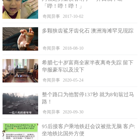
「哔！哔！哔！」
奇闻异事
2017-10-02
多颗狭齿鲨牙齿化石 澳洲海滩罕见现踪
在英国，驾照理论考试的规定费用约为202元一次，一旦转为
奇闻异事
2018-08-10
通过外部预定的方式，价格更高。
希腊七十岁富商全家半夜离奇失踪 留下
但事实却是，在工作日，人们需要支付的约545元的费用，周
华服豪车以及没下
末甚至要支付约659元才能顺利拿到参加驾考的资格。
奇闻异事
2020-05-24
并且通过英国驾驶和车辆标准局记者还得知，截止到2020年
的这十年间英国驾考的通过率仅有46%，最主要的原因是这些学
整个路口为他暂停137秒 就为8旬翁过马
习者的观察能力不达标。
路！
许多网友均表示，这样的情况还是太过少见，哪怕再不专注
奇闻异事
2020-09-30
也不至于参加了一百多次都不通过，由此可见英国的驾考过程还
是存在着一些急需改进的问题。
95后接客户乘地铁赶会议被批无脑 客户:
坐地铁比国外方便
也有一部分人认为，既报了名那就该认真对待，可惜总有人