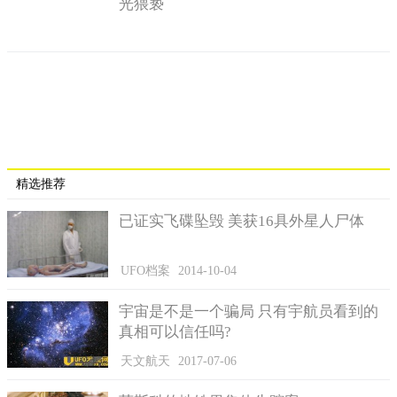
光猥亵
石壁上面发现了类似星象图的壁画
尽管这一研究报告包括他的作者，随后都不知所终，但
杜立巴石碟的故事并没有被人遗忘。许多报刊杂志的报道，使得
杜立巴石碟故事广为人知。
精选推荐
洞穴壁画是最早的例证
已证实飞碟坠毁 美获16具外星人尸体
外星人是否真的在1万2千年前造访巴颜喀拉山?接下来，
我们将展示一些关于杜立巴石碟的新发现，并提出一些能够佐证
UFO档案
2014-10-04
外星人在远古时代到访过地球的证据。
宇宙是不是一个骗局 只有宇航员看到的
据称，1938年，一支考古队在与世隔绝的巴颜喀拉山脉
真相可以信任吗?
有了惊人的发现。他们在山洞中发现了形状奇特的遗骸和数百个
神秘石碟，被称作杜立巴石碟。但那些山洞后来再也没有被找到
天文航天
2017-07-06
过。