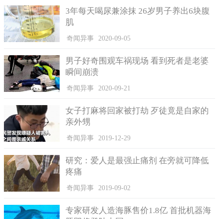
3年每天喝尿兼涂抹 26岁男子养出6块腹
肌
奇闻异事
2020-09-05
男子好奇围观车祸现场 看到死者是老婆
瞬间崩溃
奇闻异事
2020-09-21
女子打麻将回家被打劫 歹徒竟是自家的
亲外甥
奇闻异事
2019-12-29
研究：爱人是最强止痛剂 在旁就可降低
疼痛
奇闻异事
2019-09-02
专家研发人造海豚售价1.8亿 首批机器海