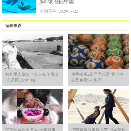
豚即将登陆中国
奇闻异事
2020-07-22
编辑推荐
被外星人绑架当事人45年后出
他手残买2组同号乐透 竟连中
书 还原1973年帕
头奖爽领970多万
宝宝独自吃火龙果 母亲看傻
行李箱也能当婴儿车 日本家长