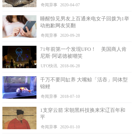
综合诸多考古线索，这具骨骸被推断为女战士。
奇闻异事
2020-04-07
考古团队认为，这名女战士是在战场上被剑击中身亡，而她
睡醒惊见男友上百通来电女子回拨为1举
也是亚美尼亚高山地区洛里省发现的第2名女战士。据媒体报导，
动抱歉网友笑翻
美国DC漫画《神力女超人》就是以古希腊神话中亚马逊人的形象
为基础。
奇闻异事
2020-09-28
71年前第一个发现UFO！ 美国商人肯
尼斯·阿诺德被嘲笑
UFO快讯
2018-06-28
千万不要同缸养 大嘴鲸「活吞」同体型
锦鲤
奇闻异事
2018-07-10
1支穿云箭 宋朝黑科技换来宋辽百年和
平
奇闻异事
2020-01-10