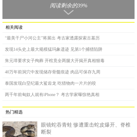
龄约为20多岁。
阅读剩余的39%
考古学家依据骨骸身边的陪葬品及弯曲身体的埋葬方式判
断，推断该名女性应是贵族身分，不过，再经过更详细的考察、
检后，更多资讯一一浮上台面，考古学家发现，骨骸上伤痕累
相关阅读
累，后脑有遭受重击的痕迹，加上研究人员发现，她的胸肌、三
“最美干尸小河公主”将展出 考古家透露探索古墓历
角肌等肌肉群组非常发达，推测应该是长期练习拉弓造成，让考
古学家相信，这极有可能是熟悉射箭、骑马的战士。
发现14头史上最大规模猛玛象遗迹 见第1个捕猎陷阱
朱元璋要求女子殉葬 开棺竟全两腿大开揭开真相狠毒
40万年前洞穴中发现储存骨髓痕迹 肉品可保存九周
泰国发现白堊纪最大鲨齿龙 吃猎物肉一片片的咬
两千年前匈奴人就有iPhone？ 考古学家曝惊艳真相
热门精选
眼镜蛇吞青蛙 惨遭重击蛇皮爆开、脊椎
断裂