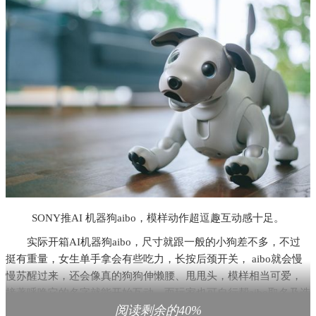
SONY推AI 机器狗aibo，模样动作超逗趣互动感十足。
实际开箱AI机器狗aibo，尺寸就跟一般的小狗差不多，不过
挺有重量，女生单手拿会有些吃力，长按后颈开关， aibo就会慢
慢苏醒过来，还会像真的狗狗伸懒腰、甩甩头，模样相当可爱，
接著呼唤它的名字就能开始互动，而玩家也可自行帮aibo取名及选
阅读剩余的40%
择性别，打造你的专属狗狗。