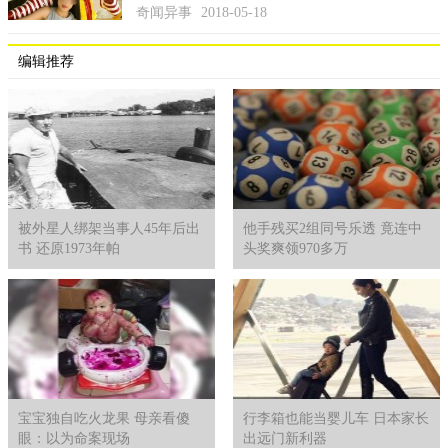
奇闻异事
2018-05-18
作品也一同展出。
目前aibo台湾并没有上市，不过已先在日本跟美国市场贩售，
编辑推荐
根据日本官网售价显示约20多万日币，换算下含税约人民币1.3万
起跳，截至2018年七月中旬为止, aibo共出货2万台，购买族群蛮
广泛, 有各年龄层及性别以及家庭结构，包含小孩的家庭或是老年
夫妇。
这次配合索尼创意科学大赏作品展，首次来台亮相，从
7/18~7/21在台北国立台湾科学教育馆展出，7/25~7/28高雄场在国
被外星人绑架当事人45年后出
他手残买2组同号乐透 竟连中
立科学工艺博物馆北馆，现场除了展出过去一年小朋友运用科学
书 还原1973年帕
头奖爽领970多万
原理制作的得奖作品，也还有科学工作坊让孩子实际动手玩，往
年都可吸引7~8千人参展，也成为家长暑假带孩子放电首选。
宝宝独自吃火龙果 母亲看傻
行李箱也能当婴儿车 日本家长
眼：以为命案现场
出远门新利器