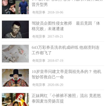
像记者实测对aibo喊指令时它不会做出反应，不过反复一起练
晋升型男
习，最后成功让aibo听到sit 就坐下，shake就会握手，成就感满点
奇闻异事
2018-10-06
彷彿在教真正的小狗，拿玩具球在面前它头也会左右转盯著球球
看，互动十足不会像传统冷冰冰的机器人，反而是一个窝心特别
驾驶员企图性侵女教师 最后竟因「体
的体验。
格完败」未遂遭逮
奇闻异事
2017-09-21
643万彩券丢洗衣机成碎纸 他崩溃到连
工作都飞了
奇闻异事
2018-07-19
10岁皇帝问建文帝是我祖先杀的？ 他机
智妙答救自己一命
奇闻异事
2020-06-20
正妹网红「小裤裤不雅照」流出 竟惹怒
泰国麦当劳扬言提
索尼创意科学大赏作品展除了展出机器人，很多学生的创意得奖