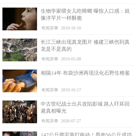
aibo才听得懂，并且要像真的训练狗狗有点耐心，因为aibo也需要
生物学家喂女儿吃蟑螂 曝惊人口感：就
熟悉你这位主人，它有设置AI人脸辨识系统，只要你常常跟它互
像洋芋片一样酥脆
动，它很快就会听从你的指令，也会培养出独一无二的性格。
奇闻异事
2019-10-10
长江三峡出现真龙图片 修建三峡伤到真
龙是不是真的
奇闻异事
2019-05-08
相隔14年 布袋沙洲再现活化石野生稚鲎
奇闻异事
2019-10-17
中古世纪战士出兵攻陷影城 路人吓坏回
避真相曝光
主人可以帮aibo取专属名字，而它也会随著互动发展出独一无二的
奇闻异事
2020-07-27
性格。
147公斤胖宅靠打电动！甩肉56公斤成功