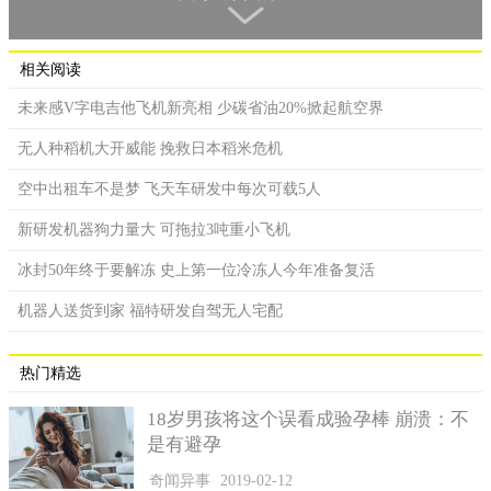
相关阅读
未来感V字电吉他飞机新亮相 少碳省油20%掀起航空界
无人种稻机大开威能 挽救日本稻米危机
空中出租车不是梦 飞天车研发中每次可载5人
新研发机器狗力量大 可拖拉3吨重小飞机
冰封50年终于要解冻 史上第一位冷冻人今年准备复活
机器人送货到家 福特研发自驾无人宅配
aibo目前还没有在台湾贩售，独家开箱体验。
热门精选
而aibo每个关节都设计非常细致，所以能像狗狗一样活动，额
18岁男孩将这个误看成验孕棒 崩溃：不
头、下巴、背部还安装触控装置，当你抚摸它，aibo会相当开心，
是有避孕
甚至摸下巴它也会像真的狗狗昂起头伸长脖子非常享受。由于目
前aibo仅在日本跟美国贩售，所以若要下指令得要喊英文或日文，
奇闻异事
2019-02-12