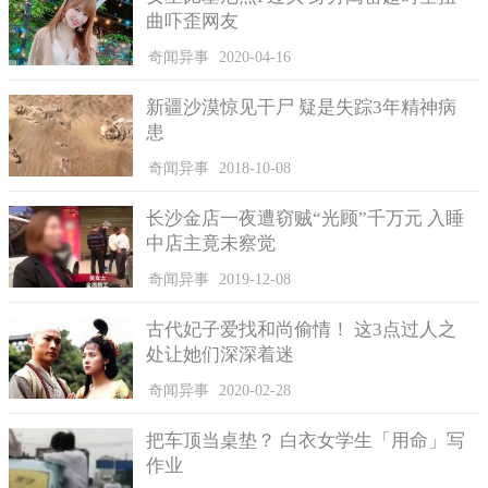
曲吓歪网友
奇闻异事
2020-04-16
新疆沙漠惊见干尸 疑是失踪3年精神病
患
奇闻异事
2018-10-08
长沙金店一夜遭窃贼“光顾”千万元 入睡
中店主竟未察觉
奇闻异事
2019-12-08
古代妃子爱找和尚偷情！ 这3点过人之
处让她们深深着迷
奇闻异事
2020-02-28
把车顶当桌垫？ 白衣女学生「用命」写
作业