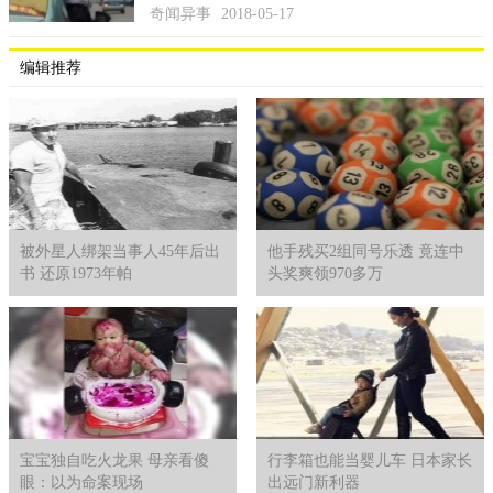
奇闻异事
2018-05-17
编辑推荐
被外星人绑架当事人45年后出
他手残买2组同号乐透 竟连中
书 还原1973年帕
头奖爽领970多万
宝宝独自吃火龙果 母亲看傻
行李箱也能当婴儿车 日本家长
眼：以为命案现场
出远门新利器