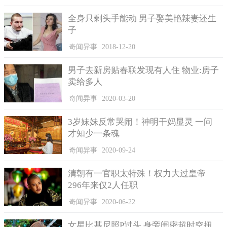
全身只剩头手能动 男子娶美艳辣妻还生
子
奇闻异事
2018-12-20
男子去新房贴春联发现有人住 物业:房子
卖给多人
奇闻异事
2020-03-20
3岁妹妹反常哭闹！神明干妈显灵 一问
才知少一条魂
奇闻异事
2020-09-24
清朝有一官职太特殊！权力大过皇帝
296年来仅2人任职
奇闻异事
2020-06-22
女星比基尼照P过头 身旁闺密超时空扭