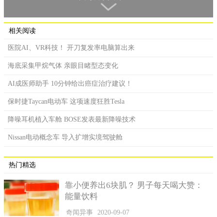
动。
一般的自驾交通工具，需要人员随时在方向盘后遥控监测，
相关阅读
研发团队的目标是让电脑自主学习驾船，借由一次次练习累积经
验自主航行。
医院AI、VR科技！ 开刀复发率电脑算出来
研究人员范海根：我们让一名驾驶开船通过运河，收集试驾
海底采集甲烷气体 亲眼目睹型态变化
者掌舵的资讯，再结合当时拍下的影像，在一开始的阶段，我们
AI成医师助手 10分钟给出癌症治疗建议！
利用所有的数据，来训练电脑神经网络。
保时捷Taycan电动车 这项速度狂胜Tesla
船身装有五颗镜头，就像人的眼睛，把录下的影像即时回传
AI资料库分析处理，让电脑从中学习判断如何驾船。
降噪耳机植入车舱 BOSE发表最新降噪技术
研究人员范海根：整个系统都是利用AI，规划或寻找路线都
Nissan电动概念车 导入扩增实境驾驶舱
利用AI，所以没有GPS指出你在哪里，AI只会照著拍下的影像决
定走哪条路，以及要怎么走。
热门精选
自驾技术不只适用在小型船上，技术熟练后还能运用在商业
航运，研发团队说，欧洲内陆的商品有一大部分都从鹿特丹港进
靠小便养出6块肌？ 男子每天喝大赞：
出，希望五年内就能达到自动驾驶的目标，让船员在航程中负责
能量饮料
更精细的工作，分担船员植物，更有效率也能精简人力。
奇闻异事
2020-09-07