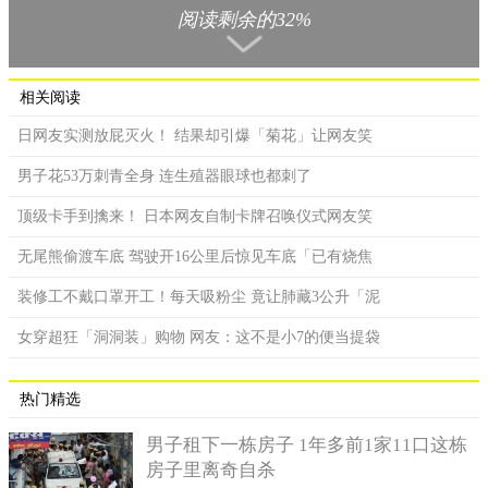
阅读剩余的32%
相关阅读
日网友实测放屁灭火！ 结果却引爆「菊花」让网友笑
男子花53万刺青全身 连生殖器眼球也都刺了
顶级卡手到擒来！ 日本网友自制卡牌召唤仪式网友笑
Yon Dolly除了帮忙家中生意，也希望自己之后能到开发APP
程式的公司工作，相当上进，可惜网友也发现这位可爱的Yon
无尾熊偷渡车底 驾驶开16公里后惊见车底「已有烧焦
Dolly，已经结婚之外，还是个准妈妈了，让许多网友大叹「好可
装修工不戴口罩开工！每天吸粉尘 竟让肺藏3公升「泥
惜啊」。
女穿超狂「洞洞装」购物 网友：这不是小7的便当提袋
热门精选
男子租下一栋房子 1年多前1家11口这栋
房子里离奇自杀