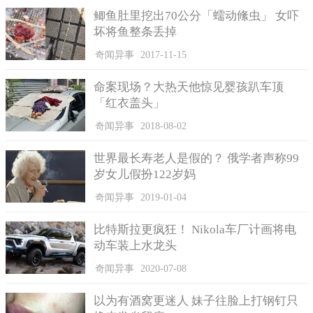
鲫鱼肚里挖出70公分「蠕动絛虫」 女吓
坏将鱼整条丢掉
奇闻异事
2017-11-15
命案现场？大热天他惊见婴孩趴车顶
「红衣盖头」
奇闻异事
2018-08-02
世界最长寿老人是假的？ 俄学者声称99
岁女儿假扮122岁妈
奇闻异事
2019-01-04
比特斯拉更疯狂！ Nikola车厂计画将电
动车装上水龙头
奇闻异事
2020-07-08
以为有酒窝更迷人 妹子往脸上打钢钉只