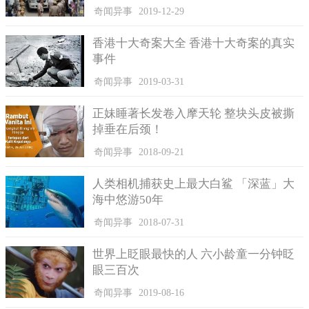
奇闻异事
2019-12-29
香港十大奇案大全 香港十大奇案的真实
事件
奇闻异事
2019-03-31
正妹睡著长发卷入摩天轮 整块头皮被撕
掉垂在后颈！
奇闻异事
2018-09-21
人类相机捕获史上最大白鲨 「深蓝」大
海中悠游50年
奇闻异事
2018-07-31
世界上眨眼最快的人 六小龄童一分钟眨
眼三百次
奇闻异事
2019-08-16