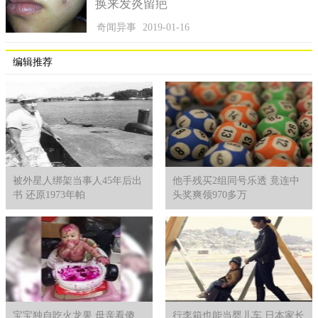
换来发炎留疤
奇闻异事
2019-01-16
编辑推荐
被外星人绑架当事人45年后出
他手残买2组同号乐透 竟连中
书 还原1973年帕
头奖爽领970多万
宝宝独自吃火龙果 母亲看傻
行李箱也能当婴儿车 日本家长