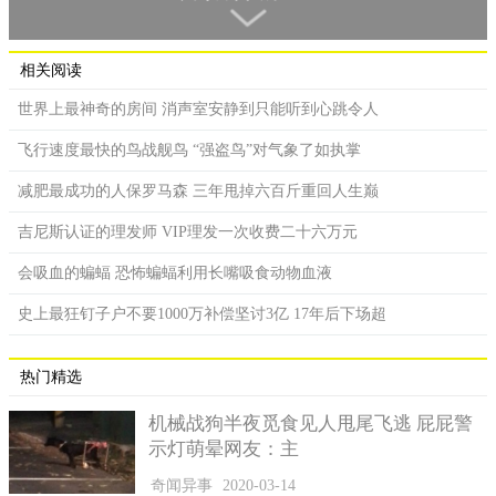
相关阅读
世界上最神奇的房间 消声室安静到只能听到心跳令人
飞行速度最快的鸟战舰鸟 “强盗鸟”对气象了如执掌
减肥最成功的人保罗马森 三年甩掉六百斤重回人生巅
吉尼斯认证的理发师 VIP理发一次收费二十六万元
而在国内很早之前就已经有了关于美人鱼的典籍记录，典籍
中提到的长有黑色鳞片的鲛人或许就是大家眼中的美人鱼。而在
会吸血的蝙蝠 恐怖蝙蝠利用长嘴吸食动物血液
魏晋时，有关美人鱼的记载更加的详细，且在左思及曹植等人所
史上最狂钉子户不要1000万补偿坚讨3亿 17年后下场超
作的诗中就经常有提到鲛人。那大家知道美人鱼到底长什么样子
吗？美人鱼又为什么要吃人吗？
热门精选
美国曾捕获过一条黑色的活鲛人，而由鲛人的油脂加工制造
的油膏，它的燃点非常的低，只需要一滴就可以燃烧数个月不熄
机械战狗半夜觅食见人甩尾飞逃 屁屁警
灭。古代贵族的墓穴中就是使用黑鳞鲛人油脂制造的油灯，一直
示灯萌晕网友：主
燃烧不会熄灭。曾经一位专门从事人鱼研究的专家记载了有关美
奇闻异事
2020-03-14
人鱼的事，美人鱼是真实存在于世的，只是美人鱼的身体表面非