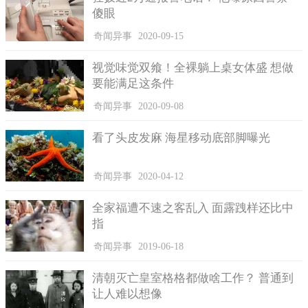
中，它们经常在周边的海域游动，且利用美妙的歌声去吸引来往
傻眼
的船只，再将船上的人吃得连骨头都没有剩下。
奇闻异事
2020-09-15
美人鱼的身材非常修长，尾巴呈现出一种流线型，身体有几
处部分长有薄带，这可以减轻它们在水中游动的阻力。而美人鱼
视觉味觉双飨！全裸躺上桌女体盛 想做
并不是群居在一起，因此只要捕捉住了食物，就一定不会轻易的
要能满足这条件
放过，这也许是它们会吃人的另一原因。
奇闻异事
2020-09-08
但是目前确实没有发现任何有关美人鱼会吃小孩的记载，所
以事情到底是真是假真的无从验证。
看了头皮发麻 海星移动底部脚曝光
奇闻异事
2020-04-12
全家福遭不速之客乱入 面露跩样还比中
指
奇闻异事
2019-06-18
清朝灭亡皇室格格都做啥工作？ 普通到
让人难以想像