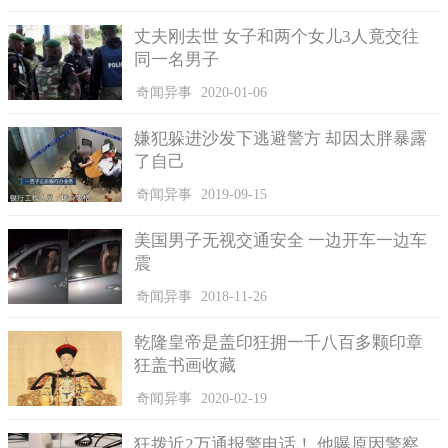
常粗糙，浑身布满了鳞片。
丈夫刚去世 女子和两个女儿3人竟交往
同一名男子
奇闻异事
2020-01-06
嫌犯躲进沙发下逃避警方 却因太胖暴露
了自己
奇闻异事
2019-09-15
美国男子无视交通安全 一边开车一边车
震
美人鱼会吃小孩吗？
奇闻异事
2018-11-26
据说1990年的时候，有报道了一具3000多年前的美人鱼尸
体，在一处海岸边被人类所发现，总长度在173厘米，外形极象是
乾隆皇帝是盖印狂拥一千八百多颗印章
拥有黑色皮肤的女子，但它有一条带着鳞片的尾巴，这些与国内
狂盖书画收藏
有记载的黑鳞鲛人非常得相似。
奇闻异事
2020-02-19
据说美人鱼天生就非常的嗜血，这或许是美人鱼会吃人的主
要原因。它们常年生活于深海之中的一处死珊瑚所形成的岛屿
狂拨近2万通报警电话！ 他曝原因警察