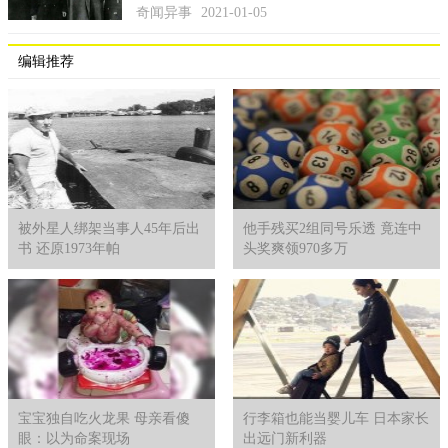
奇闻异事
2021-01-05
编辑推荐
被外星人绑架当事人45年后出
他手残买2组同号乐透 竟连中
书 还原1973年帕
头奖爽领970多万
宝宝独自吃火龙果 母亲看傻
行李箱也能当婴儿车 日本家长
眼：以为命案现场
出远门新利器