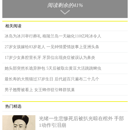
撞，导致诸多碎片产生，碎片还停留在太空了，现在我们所知道
阅读剩余的41%
的月球其实就是当时的产物。地球的原始岩石演变到现在几乎都
不存在了，可是那个发现的海底岩石好像从地球存在的时候就存
在了，没有受到任何的影响。
相关阅读
从二十世纪八十年代开始，地幔深处的某些物质就被发现
冰岛为冰川举行葬礼 格陵兰岛一天融化110亿吨冰令人
了，经过探测研究科学家认为这些物质存在的时间非常古老。这
27岁女孩嫁给83岁老人 一见钟情爱情故事上亚洲头条
些物质中的氦-4和氦-3的含量和比例跟远古时期的陨石非常相似。
通过对超深钻石的深入研究检测，科学家推断在地下深处有一种
17岁少女鼻腔里长牙 牙异位出现炎症被误认为鼻炎
物质不管经过多少年都不会发生变化。
她头部突然长诡异肿包 5天后被取出黄豆大活跳跳蜱虫
最长寿的大熊猫过37岁生日 后代超百只遍布二十几个
男子翘臀被看上 女王蜂停驻引蜂群筑巢
热门精选
光绪一生悲惨死后被扒光晾在棺外 手部
1动作引泪崩