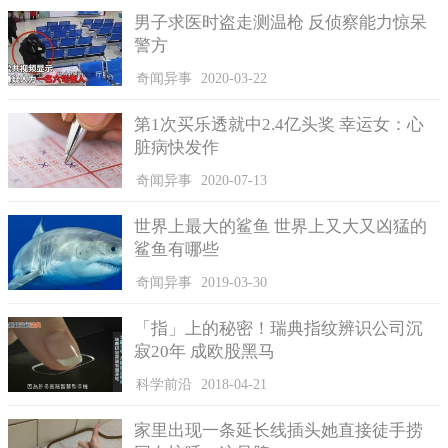
男子求医时盗走测温枪 反侦察能力惊呆
警方
奇闻异事
2020-03-22
这是对岩石探索的第一步，现在来说，到底地下的岩石规模
是大还是小还不得而知，地球形成之前就存在的那些岩石到底具
第1次买乐透就中2.4亿头奖 幸运女：心
有哪些化学成分也还不清楚，但是不管怎么说，人类能够发现有
脏病快发作
比地球年限更长的岩石存在就足以令人兴奋了，这些岩石人们把
奇闻异事
2020-07-13
它称为“地球原石”，而对“地球原石”的研究也会继续下去。
世界上最大的鲨鱼 世界上又大又凶猛的
鲨鱼有哪些
奇闻异事
2019-03-30
「指」上的秘密！瑞典指纹辨识公司沉
寂20年 成欧股黑马
科学前沿
2018-04-21
家里出现一条延长线插头她直接徒手捞