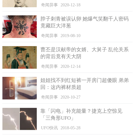
奇闻异事
2020-12-18
脖子刺青被误认卵 她爆气笑翻千人密码
竟藏巨大洋葱
澳大利亚的苏泽特博士曾发表过声明：“自然物质里面，钻石
的硬度是最高的，对于地球深处的某些研究而言，钻石存在较高
奇闻异事
2019-08-10
的时间参考价值。我们提取了二十三颗超深钻石内部的氦气，发
曹丕是汉献帝的女婿、大舅子 乱伦关系
现它们和某年限久远的岩石的同位素组成相同。这些用于研究的
的背后竟有天大阴
钻石是在地下四百一十到六百六十公里的过渡带区域形成的。也
就是说，地球形成的时候就有岩石存在，它们肯定就在过渡带区
奇闻异事
2020-12-14
域或者下面。
姐姐找不到红短裤一开房门超傻眼 弟弟
回：这内裤材质超
奇闻异事
2020-10-27
靠「闪电」补充能量？捷克上空惊见
「三角形UFO」
UFO快讯
2018-05-28