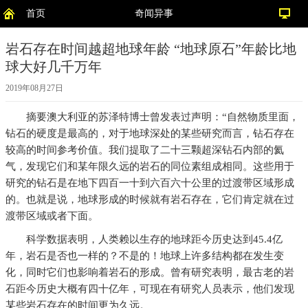
首页
奇闻异事
岩石存在时间越超地球年龄 “地球原石”年龄比地
球大好几千万年
2019年08月27日
摘要
澳大利亚的苏泽特博士曾发表过声明：“自然物质里面，
钻石的硬度是最高的，对于地球深处的某些研究而言，钻石存在
较高的时间参考价值。我们提取了二十三颗超深钻石内部的氦
气，发现它们和某年限久远的岩石的同位素组成相同。这些用于
研究的钻石是在地下四百一十到六百六十公里的过渡带区域形成
的。也就是说，地球形成的时候就有岩石存在，它们肯定就在过
渡带区域或者下面。
科学数据表明，人类赖以生存的地球距今历史达到45.4亿
年，岩石是否也一样的？不是的！地球上许多结构都在发生变
化，同时它们也影响着岩石的形成。曾有研究表明，最古老的岩
石距今历史大概有四十亿年，可现在有研究人员表示，他们发现
某些岩石存在的时间更为久远。