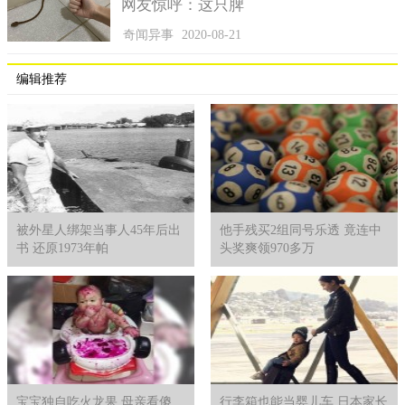
网友惊呼：这只脾
奇闻异事
2020-08-21
编辑推荐
被外星人绑架当事人45年后出
他手残买2组同号乐透 竟连中
书 还原1973年帕
头奖爽领970多万
宝宝独自吃火龙果 母亲看傻
行李箱也能当婴儿车 日本家长