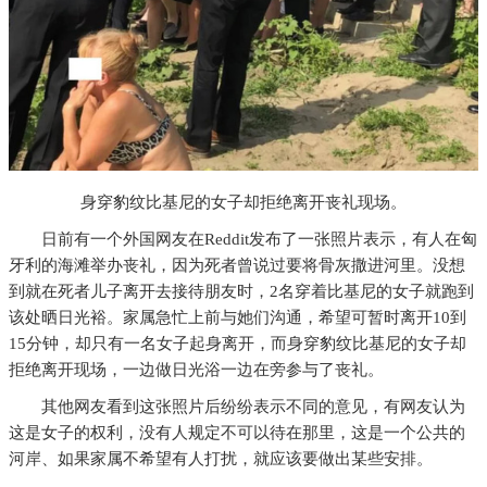
身穿豹纹比基尼的女子却拒绝离开丧礼现场。
日前有一个外国网友在Reddit发布了一张照片表示，有人在匈
牙利的海滩举办丧礼，因为死者曾说过要将骨灰撒进河里。没想
到就在死者儿子离开去接待朋友时，2名穿着比基尼的女子就跑到
该处晒日光裕。家属急忙上前与她们沟通，希望可暂时离开10到
15分钟，却只有一名女子起身离开，而身穿豹纹比基尼的女子却
拒绝离开现场，一边做日光浴一边在旁参与了丧礼。
其他网友看到这张照片后纷纷表示不同的意见，有网友认为
这是女子的权利，没有人规定不可以待在那里，这是一个公共的
河岸、如果家属不希望有人打扰，就应该要做出某些安排。