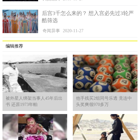
后宫3千怎么来的？ 想入宫必先过3轮严
酷筛选
奇闻异事
2020-11-27
编辑推荐
被外星人绑架当事人45年后出
他手残买2组同号乐透 竟连中
书 还原1973年帕
头奖爽领970多万