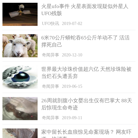
火星ufo事件 火星表面发现疑似外星人
UFO残骸
UFO快讯
2019-07-02
6米70公斤蟒蛇吞65公斤羊动不了 活活
撑死自己
奇闻异事
2020-12-10
世界最大珍珠价值超六亿 天然珍珠险被
当烂石头遭丢弃
奇闻异事
2019-06-15
26周就剖腹小女婴出生仅有巴掌大 88天
后惊现生命奇迹
奇闻异事
2019-09-11
家中留长长血痕惊见命案现场？ 网友吓