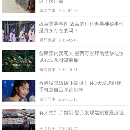
道：快消毒
奇闻异事
2020-07-09
故宫灵异事件 故宫的种种诡异神秘事件
是真实存在的吗？
灵异鬼话
2019-02-18
贫民窟内卖死人 墨西哥崇拜骷髅祭坛惊
见42块头骨罐装胎
奇闻异事
2019-10-31
香港猛鬼饭店吓破胆！ 住3天发烧卧床
手机竟自己弹跳起来
奇闻异事
2020-11-18
有人拍到了嫦娥 登月发现嫦娥宫殿遗址
天文航天
2019-03-27