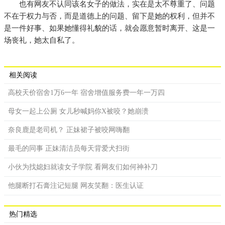
也有网友不认同该名女子的做法，实在是太不尊重了、问题
不在于权力与否，而是道德上的问题、留下是她的权利，但并不
是一件好事、如果她懂得礼貌的话，就会愿意暂时离开、这是一
场丧礼，她太自私了。
相关阅读
高校天价宿舍1万6一年 宿舍增值服务费一年一万四
母女一起上公厕 女儿秒喊妈你X被咬？她崩溃
奈良鹿是老司机？ 正妹裙子被咬网嗨翻
最毛的同事 正妹清洁员每天背爱犬扫街
小伙为找媳妇就读女子学院 看网友们如何神补刀
他腿断打石膏注记短腿 网友笑翻：医生认证
热门精选