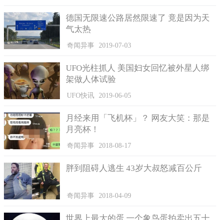
德国无限速公路居然限速了 竟是因为天
气太热
奇闻异事
2019-07-03
UFO光柱抓人 美国妇女回忆被外星人绑
专家的解释
架做人体试验
王思潮教授，这位在专注于UFO研究已经有几十年时间的专
UFO快讯
2019-06-05
家，对这个事件发出了言论。他认为，在他研究的这几十年的时
间里，前后有20几次出现过不明飞行物，UFO的出现概率非常的
月经来用「飞机杯」？ 网友大笑：那是
高。
月亮杯！
但是随后又有天文学家认为，所谓的发光不明飞行物，其实
奇闻异事
2018-08-17
只是火箭发射的时候，需要喷火助力升空，导致的火光闪现的现
象，但是王思潮教授却对这个说法不置可否。
胖到阻碍人逃生 43岁大叔怒减百公斤
教授认为，倘若闪光的真的只是火箭的助推燃料导致，那持
续的时间很短，最多几分钟，而在上海高空看到的不明飞行物缺
奇闻异事
2018-04-09
出现了有二十多分钟，所以这个光肯定不会是火箭造成的，并且
早在2011年的时候，美国也曾发生过此类的现象，美国的天文学
世界上最大的蛋 一个象鸟蛋拍卖出五十