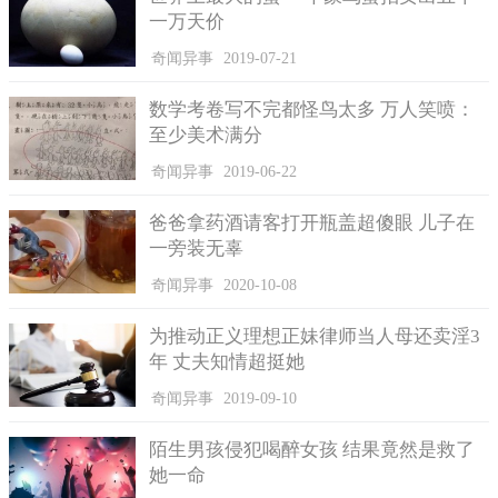
家也认为是导弹造成。
一万天价
奇闻异事
2019-07-21
数学考卷写不完都怪鸟太多 万人笑喷：
至少美术满分
奇闻异事
2019-06-22
爸爸拿药酒请客打开瓶盖超傻眼 儿子在
一旁装无辜
上海这个魔都发生的灵异事件非常的多，其中最多的当属
奇闻异事
2020-10-08
UFO事件了，而且中国有名的UFO事件基本都是在上海发生的，
比如1987年那个不明的大圆点，那么多人都亲眼目睹了，这么多
为推动正义理想正妹律师当人母还卖淫3
年之后又出现闪光的不明飞行物，那UFO出现的概率就非常的高
年 丈夫知情超挺她
了。
奇闻异事
2019-09-10
很多网友都觉得上海是外星人喜爱的地方，他们都喜欢在上
海游玩。但是最后上海的UFO研究中心发表言论称，大家所看到
陌生男孩侵犯喝醉女孩 结果竟然是救了
的奇怪现象其实是日落时分金星和木星出现导致的，这两颗行星
她一命
是宇宙中最亮的，他们在日落的时候突然出现在人们的眼前，不