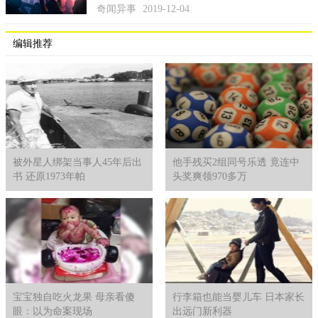
奇闻异事
2019-12-04
知道的人自然就认为这是UFO出现，也是正常的。
编辑推荐
被外星人绑架当事人45年后出
他手残买2组同号乐透 竟连中
书 还原1973年帕
头奖爽领970多万
宝宝独自吃火龙果 母亲看傻
行李箱也能当婴儿车 日本家长
眼：以为命案现场
出远门新利器