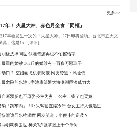
更多>>
17年！ 火星大冲、赤色月全食「同框」
5或17年会发生一次的「火星大冲」27日即将登场。台北市立天文
说，这是15...[详细]
透明橡皮擦问世 认准笔迹再也不怕擦错字
上最重的婚纱 362斤的婚纱有一百多万颗珠子
不动口？ 空姐画飞机餐防疫 网友赞道：风险低
上最危险的水池 8字池底部通大海涨潮巨浪威力大
愿自断双腿也不愿娶公主为妻！ 公主：瘸了也要嫁
猎豹「跳车内」！吓呆驾驶直爆冷汗 台女主持人也遇过
厕惨遭诡异水柱猛喷 网友笑道：小便斗的逆袭？
最聪明狗狗去世 神犬3岁就掌握上千个单词