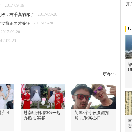
开
2017-09-19
了
屋
2017-09-20
笑称：右手真的屌了
2017-09-20
定要背正面才够狂
U
2017-09-20
017-09-20
智
U
更多>>
弃 4
越南姐妹因缺钱一起
英国3个小伙耍酷拍
办婚礼 宾客
照 九米高栏杆
古
怎