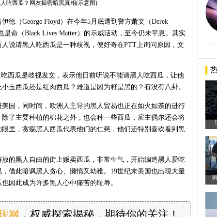
人吃西瓜？网友揭密暗黑真相(示意图)
George Floyd）在今年5月底遭到警方萧文（Derek
命（Black Lives Matter）的示威活动，至今仍未平息。其实
人说请黑人吃西瓜是一种歧视，便好奇在PTT上询问原因，文
人吃西瓜是歧视发文，表示他日前听说不能请黑人吃西瓜，让他
吃小玉西瓜还是红肉西瓜？难道是因为籽是黑的？有没有八卦。
传进美国，同时间，欧洲人主导的黑人贸易也正在如火如荼的进行
，除了主要种植的棉花之外，也会种一些西瓜，雇主偶尔还会将
的眼里，赏赐黑人西瓜代表他们的仁慈，他们还特别喜欢看到黑
解放的黑人自由的街上贩卖西瓜，非常生气，开始编造黑人爱吃
，借此暗讽黑人贪心、懒惰又幼稚。19世纪末美国也出现大量
瓜也因此成为许多黑人心中痛苦的耻辱。
发现网
，权威探索揭秘，期待你的关注！