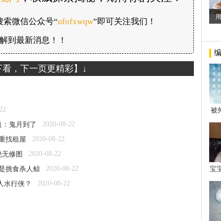
搜索微信公众号“
ufofxwqw
”即可关注我们！
解到最新消息！！
下看，下一页更精彩】↓
22
被
年后
2020-08-22
道：鬼月到了
2020-08-22
重找租屋
2020-08-22
绝无修图
2020-08-22
竟是挑食杀人鲸
宝
看
2020-08-22
真人水行侠？