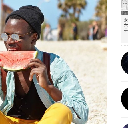
女
六
是