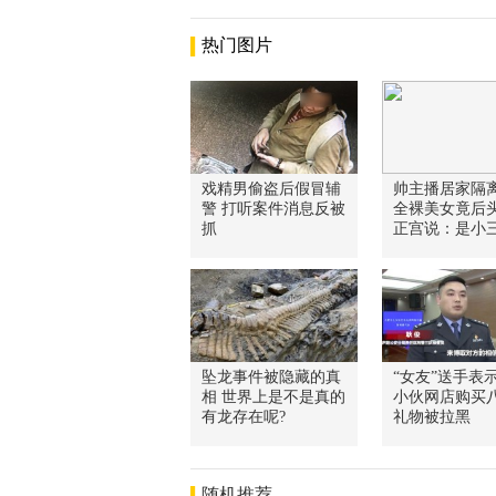
热门图片
戏精男偷盗后假冒辅
帅主播居家隔
警 打听案件消息反被
全裸美女竟后
抓
正宫说：是小
坠龙事件被隐藏的真
“女友”送手表
相 世界上是不是真的
小伙网店购买
有龙存在呢?
礼物被拉黑
随机推荐