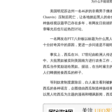
为什么不能请黑
美国明尼苏达州一名46岁的非裔男子佛洛伊德（
Chauvin）压制后死亡，让各地掀起黑人的命也是
种族歧视议题早已存在多年，有网友日前就听
章曝光后也引起热烈讨论。
一名网友在PTT八卦板以标题为什么黑
十分好奇其中的原因，更进一步问道是不能
事实上，西瓜在16、17世纪由欧洲人
中。大批黑奴被卖到美国南方进行农务工作
西瓜当作奖励送给黑奴。据说，在当时雇主
人们蜂拥抢食西瓜的样子。
等到奴隶制度废除后，白人雇主看到被
西瓜的各种谣言，企图借由西瓜制造种族歧视
以黑人吃西瓜为主题的漫画和嘲讽新闻，西
关注
UFO