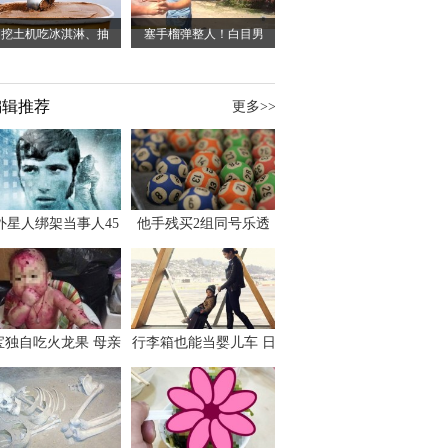
用挖土机吃冰淇淋、抽
塞手榴弹整人！白目男
编辑推荐
更多>>
外星人绑架当事人45
他手残买2组同号乐透
出书 还原1973年帕
竟连中头奖爽领970多
斯卡古拉事件
万
宝独自吃火龙果 母亲
行李箱也能当婴儿车 日
傻眼：以为命案现场
本家长出远门新利器