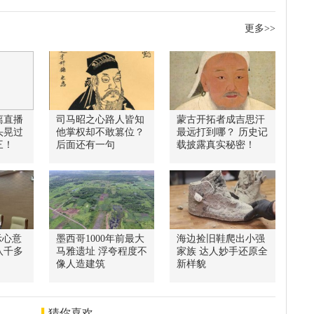
更多>>
离直播
司马昭之心路人皆知
蒙古开拓者成吉思汗
头晃过
他掌权却不敢篡位？
最远打到哪？ 历史记
三！
后面还有一句
载披露真实秘密！
示心意
墨西哥1000年前最大
海边捡旧鞋爬出小强
八千多
马雅遗址 浮夸程度不
家族 达人妙手还原全
像人造建筑
新样貌
猜你喜欢