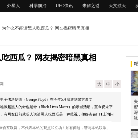
外星人
科学前沿
UFO快讯
未解之谜
天文航天
> 为什么不能请黑人吃西瓜？ 网友揭密暗黑真相
吃西瓜？ 网友揭密暗黑真相
现网
大
中
小
子佛洛伊德（George Floyd）在今年5月底遭到警方萧文
夫
各地掀起黑人的命也是命（Black Lives Matter）的示威活动，至今仍未平
蜜
深
，有网友日前就听人说请黑人吃西瓜是一种歧视，便好奇在PTT上询问
泳
.
相 来自互联网，不代表本站的观点和立场！如有问题，请与本站联系。