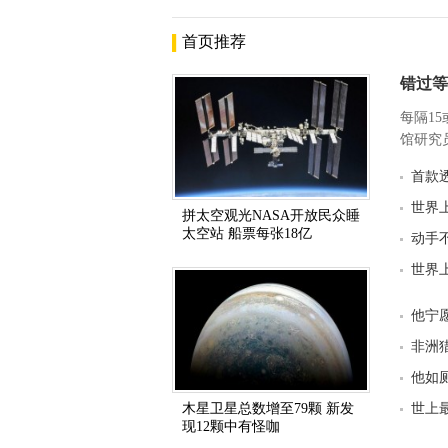
首页推荐
错过等
每隔1
馆研究员
首款
世界
拼太空观光NASA开放民众睡
太空站 船票每张18亿
动手
世界
他宁
非洲
他如
木星卫星总数增至79颗 新发
世上
现12颗中有怪咖