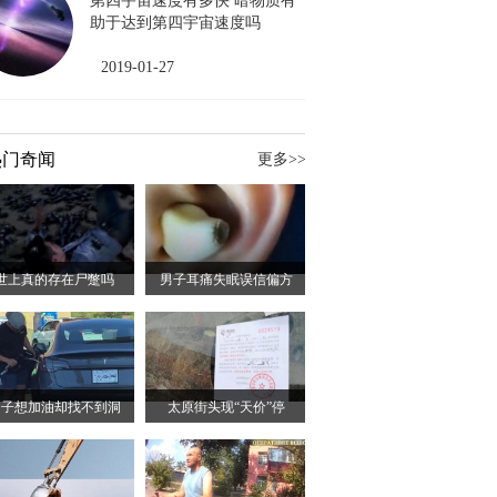
第四宇宙速度有多快 暗物质有
助于达到第四宇宙速度吗
2019-01-27
热门奇闻
更多>>
世上真的存在尸蹩吗
男子耳痛失眠误信偏方
男子想加油却找不到洞
太原街头现“天价”停