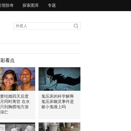
发现惊奇
探索图库
专题
精彩看点
妻结婚四天后度
鬼压床的科学解释
月同时离世 在水
鬼压床幽灵事件是
只到胸膛地方游
被小鬼缠上吗
溺亡