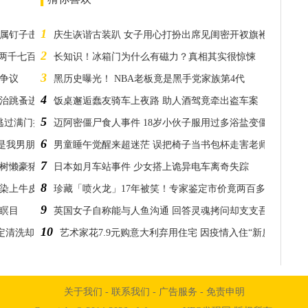
1
金属钉子击穿眼珠
庆生诙谐古装趴 女子用心打扮出席见闺密开衩旗袍傻了
2
金两千七百万
长知识！冰箱门为什么有磁力？真相其实很惊悚
3
争议
黑历史曝光！ NBA老板竟是黑手党家族第4代
4
治跳蚤进ICU
饭桌邂逅蠢友骑车上夜路 助人酒驾竟牵出盗车案
5
逃过满门抄斩
迈阿密僵尸食人事件 18岁小伙子服用过多浴盐变僵尸
6
是我男朋友啊」
男童睡午觉醒来超迷茫 误把椅子当书包杯走害老师笑到拍桌
7
可爱树懒豪猪都被当晚餐
日本如月车站事件 少女搭上诡异电车离奇失踪
8
斑染上牛皮癣
珍藏「喷火龙」17年被笑！专家鉴定市价竟两百多万
9
瞑目
英国女子自称能与人鱼沟通 回答灵魂拷问却支支吾吾
10
决定清洗却吓坏网友
艺术家花7.9元购意大利弃用住宅 因疫情入住“新房”处境凄
关于我们
-
联系我们
-
广告服务
-
免责申明