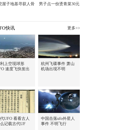
挖屋子地基寻获人骨
男子点一份烫青菜30元
主直觉就是失踪父亲
但份量让他苦笑菜涨
价？
FO快讯
更多>>
利上空现球形
杭州飞碟事件 萧山
FO 速度飞快发出
机场出现不明
代UFO 看看古人
中国击落ufo外星人
么记载古代UF
事件 不明飞行