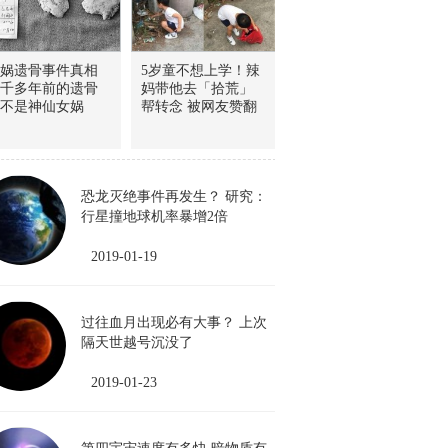
娲遗骨事件真相
5岁童不想上学！辣
千多年前的遗骨
妈带他去「拾荒」
不是神仙女娲
帮转念 被网友赞翻
恐龙灭绝事件再发生？ 研究：
行星撞地球机率暴增2倍
2019-01-19
过往血月出现必有大事？ 上次
隔天世越号沉没了
2019-01-23