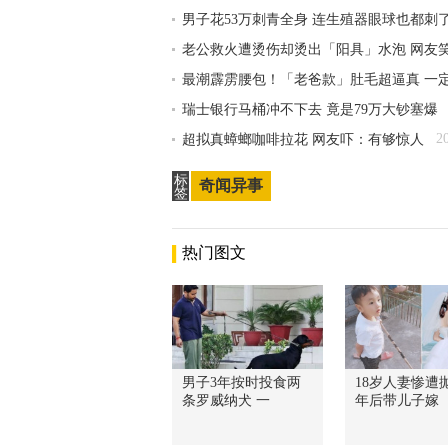
男子花53万刺青全身 连生殖器眼球也都刺
老公救火遭烫伤却烫出「阳具」水泡 网友
最潮霹雳腰包！「老爸款」肚毛超逼真 一
瑞士银行马桶冲不下去 竟是79万大钞塞爆
2
超拟真蟑螂咖啡拉花 网友吓：有够惊人
标
奇闻异事
签
热门图文
男子3年按时投食两
18岁人妻惨遭抛
条罗威纳犬 一
年后带儿子嫁