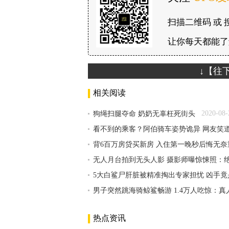
扫描二维码 或 
让你每天都能了
↓【往
相关阅读
2020-08-
狗绳扫腿夺命 奶奶无辜枉死街头
看不到的乘客？阿伯骑车姿势诡异 网友笑
背6百万房贷买新房 入住第一晚秒后悔无奈
无人月台拍到无头人影 摄影师曝惊悚照：
5大白鲨尸肝脏被精准掏出专家担忧 凶手
男子突然跳海骑鲸鲨畅游 1.4万人吃惊：
热点资讯