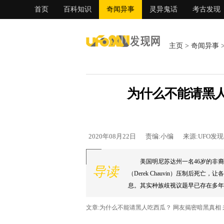
首页
百科知识
奇闻异事
灵异鬼话
考古发现
主页
>
奇闻异事
为什么不能请黑人
2020年08月22日
责编:小编
来源:UFO发
美国明尼苏达州一名46岁的非裔男
导读
（Derek Chauvin）压制后死亡，让
息。其实种族歧视议题早已存在多年
原因，文章曝光后也引起热烈讨论。..
文章:为什么不能请黑人吃西瓜？ 网友揭密暗黑真