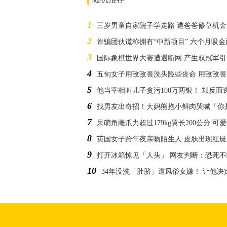
1
三岁男童自家院子学走路 遭爸爸修草机
2
诈骗团伙谎称拥有“中新项目” 六个月吸
3
国际象棋世界大赛遭遇断网 产生双冠军引
4
五旬女子用敌敌畏洗头险些丧命 用敌敌畏
5
他当宰相叫儿子贪污100万两银！ 却反而
6
找男友出奇招！大妈熊抱小鲜肉哭喊「你
7
呆萌角雕爪力超过179kg翼长200公分 
8
英国女子跨年夜亲吻陌生人 皮肤出现红
9
打开冰箱惊见「人头」 网友判断：恐死不
10
34年没洗「肚脐」遭风俗女嫌！ 让他