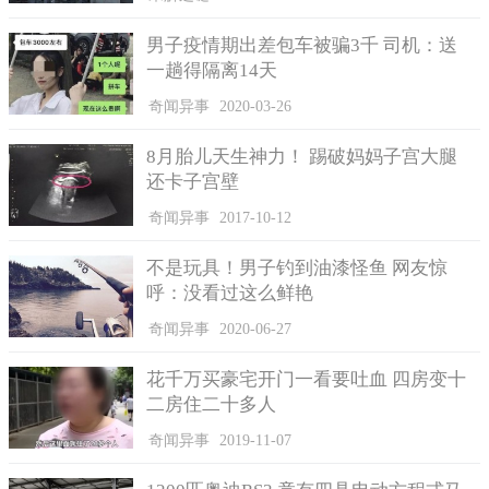
男子疫情期出差包车被骗3千 司机：送
一趟得隔离14天
奇闻异事
2020-03-26
8月胎儿天生神力！ 踢破妈妈子宫大腿
还卡子宫壁
奇闻异事
2017-10-12
不是玩具！男子钓到油漆怪鱼 网友惊
呼：没看过这么鲜艳
奇闻异事
2020-06-27
花千万买豪宅开门一看要吐血 四房变十
二房住二十多人
奇闻异事
2019-11-07