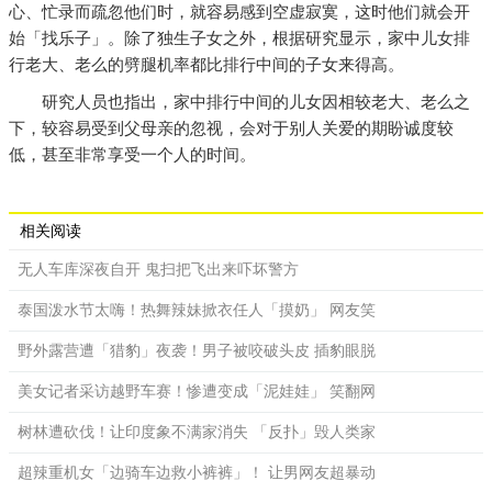
心、忙录而疏忽他们时，就容易感到空虚寂寞，这时他们就会开
始「找乐子」。除了独生子女之外，根据研究显示，家中儿女排
行老大、老么的劈腿机率都比排行中间的子女来得高。
研究人员也指出，家中排行中间的儿女因相较老大、老么之
下，较容易受到父母亲的忽视，会对于别人关爱的期盼诚度较
低，甚至非常享受一个人的时间。
相关阅读
无人车库深夜自开 鬼扫把飞出来吓坏警方
泰国泼水节太嗨！热舞辣妹掀衣任人「摸奶」 网友笑
野外露营遭「猎豹」夜袭！男子被咬破头皮 插豹眼脱
美女记者采访越野车赛！惨遭变成「泥娃娃」 笑翻网
树林遭砍伐！让印度象不满家消失 「反扑」毁人类家
超辣重机女「边骑车边救小裤裤」！ 让男网友超暴动