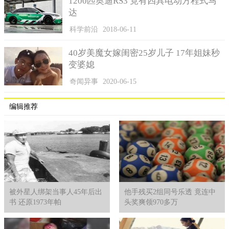
1200匹奥迪RS3 竟有四具电动方程式马
达
科学前沿
2018-06-11
40岁美魔女嫁闺密25岁儿子 17年姐妹秒
变婆媳
奇闻异事
2020-06-15
编辑推荐
被外星人绑架当事人45年后出
他手残买2组同号乐透 竟连中
书 还原1973年帕
头奖爽领970多万