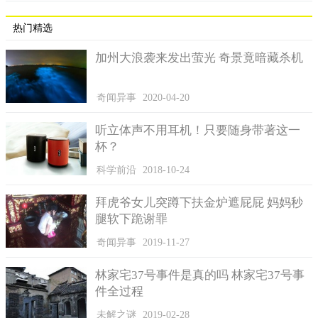
热门精选
加州大浪袭来发出萤光 奇景竟暗藏杀机
奇闻异事
2020-04-20
听立体声不用耳机！只要随身带著这一
杯？
科学前沿
2018-10-24
拜虎爷女儿突蹲下扶金炉遮屁屁 妈妈秒
腿软下跪谢罪
奇闻异事
2019-11-27
林家宅37号事件是真的吗 林家宅37号事
件全过程
未解之谜
2019-02-28