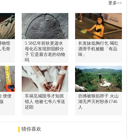
更多>>
博物馆
5.58亿年前狄更逊水
长发妹低胸行乞 喝红
人毛骨
母化石发现胆固醇分
酒滑手机被酸「有品
子 它是最古老的动物
味」
吗
 便便
车祸见城隍爷才知抓
彷彿被狠掐脖子 火山
版
错人 他被七爷八爷送
湖无声灭村秒杀1746
还阳
人
猜你喜欢