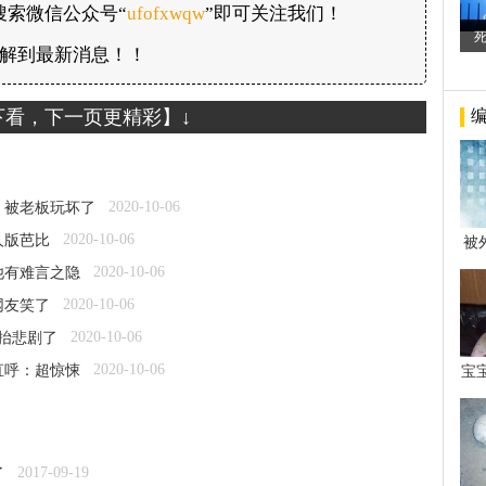
搜索微信公众号“
ufofxwqw
”即可关注我们！
解到最新消息！！
下看，下一页更精彩】↓
2020-10-06
：被老板玩坏了
2020-10-06
人版芭比
被
年后
2020-10-06
他有难言之隐
2020-10-06
网友笑了
2020-10-06
抬悲剧了
2020-10-06
直呼：超惊悚
宝
看
2017-09-19
了