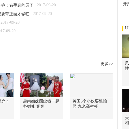
开
2017-09-20
笑称：右手真的屌了
屋
2017-09-20
定要背正面才够狂
2017-09-20
U
017-09-20
凤
更多>>
性
弃 4
越南姐妹因缺钱一起
英国3个小伙耍酷拍
办婚礼 宾客
照 九米高栏杆
美
相