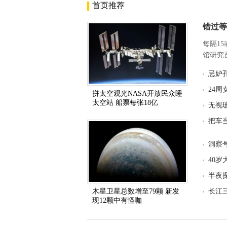
首页推荐
错过等
每隔1
馆研究员
忌妒
24
拼太空观光NASA开放民众睡
太空站 船票每张18亿
无视
把车
洞察
40岁
半夜
木星卫星总数增至79颗 新发
长江
现12颗中有怪咖