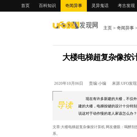
首页
百科知识
奇闻异事
灵异鬼话
考古发现
主页
>
奇闻异事
大楼电梯超复杂像按计
2020年10月06日
责编:小编
来源:UFO发
现在有许多新建的大楼，不仅外
导读
建的大楼，电梯按键的设计十分特别
说这对于动作慢的老人家该怎么办？ .
文章:大楼电梯超复杂像按计算机 网友傻眼：喝醉
系。