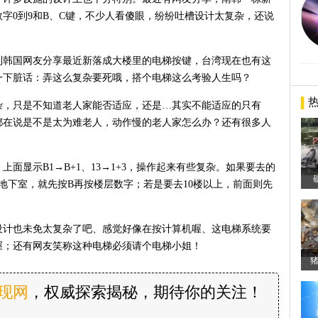
字0到9和B、C键，不少人看傻眼，纷纷吐槽设计太复杂，还说
到韩国网友分享最近新落成大楼里的电梯按键，台湾现在也有这
一下脏话：弄这么复杂要死哦，搭个电梯这么考验人生吗？
杂，只是不知道老人家能否适应，还是…其实不能适应的只有
都在说是不是太为难老人，动作慢的老人家怎么办？还有很多人
面显示B1→B+1、13→1+3，操作起来有些复杂。如果要去的
去地下室，就先按B再按楼层数字；若是要去10楼以上，前面则先
设计也未免太复杂了吧、感觉好像在按计算机喔、这电梯系统要
喔；还有网友笑称这种电梯必须请个电梯小姐！
发现网
，权威探索揭秘，期待你的关注！