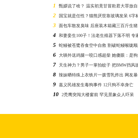
1
甄嬛说了啥？ 温实初竟甘冒欺君大罪放
2
国宝就是任性？猫熊厌世靠玻璃发呆 6字
3
面包车散发臭味 后座装木箱藏三百斤生猪
4
和妻妾生100子！法老生殖器下落不明 专
5
蛇鳗被苍鹭吞食空中自救 割破蛇鳗喉咙
6
大啖外送鸡腿一咬口感超柴 她傻眼：是狗
7
天生神力？男子一掌拍蚊子 把BMW挡风
8
辣妹晒特殊上衣铁片一拨雪乳炸出 网友
9
嘉义民雄发生毒狗事件 12只狗不幸身亡
10
2秃鹰突闯大楼窗前 罕见景象众人吓呆