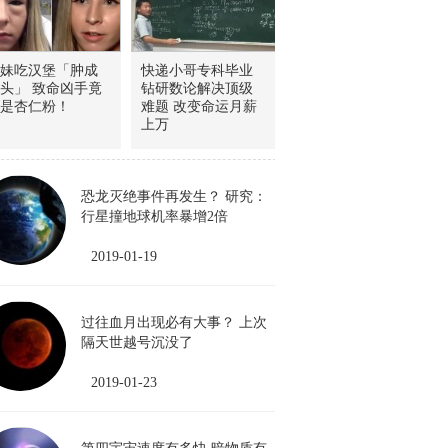
妹吃汉堡「肿成
快递小哥专科毕业
头」 致命凶手竟
钻研数论解决顶级
是杏仁粉！
难题 改变命运月薪
上万
恐龙灭绝事件再发生？ 研究：
行星撞地球机率暴增2倍
2019-01-19
过往血月出现必有大事？ 上次
隔天世越号沉没了
2019-01-23