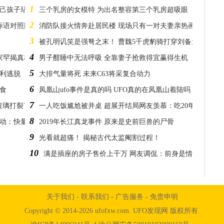
1
自己孩子玷皇室血统
三个乳房的女模特 为出名整容第三个乳房超吸眼
2
标语对照网友笑歪
消防队接火情奔赴居民楼 现场只有一对夫妻亲热画面
3
被孔明讥笑是强弩之末！ 曹魏5千虎豹骑打穿刘备大军
4
家罕揭真相
男子酣睡中无法呼吸 全靠妻子抢救得宜赢得生机
5
顺利逃脱
大排气量将死 未来C63将采复合动力
6
食
凤凰山ufo事件是真的吗 UFO真的在凤凰山着陆吗？
7
玻璃打裂了
一人吃饭尴尬被并桌 超展开结局网友羡慕：吃20年没遇过
8
暴动：快量产
2019年长江真龙事件 原来是史前巨兽的尸骨
9
光看就超痛！ 揭秘古代太监阉割过程！
10
满是插座的房子售价上千万 网友调侃：前身是情报局
关于我们
-
联系我们
-
广告服务
-
免责申明
Copyright © 2014-2026 ufofxw.com. UFO发现网 版权所有.