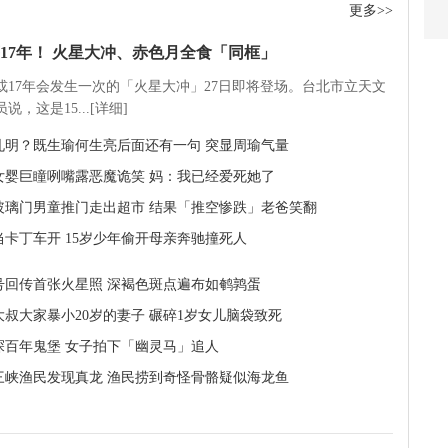
更多>>
17年！ 火星大冲、赤色月全食「同框」
5或17年会发生一次的「火星大冲」27日即将登场。台北市立天文
说，这是15...[详细]
孔明？既生瑜何生亮后面还有一句 突显周瑜气量
周女婴巨瞳咧嘴露恶魔诡笑 妈：我已经爱死她了
玻璃门男童推门走出超市 结果「推空惨跌」老爸笑翻
当卡丁车开 15岁少年偷开母亲奔驰撞死人
号回传首张火星照 深褐色斑点遍布如鹌鹑蛋
大叔大家暴小20岁的妻子 碾碎1岁女儿脑袋致死
探百年鬼堡 女子拍下「幽灵马」追人
三峡渔民发现真龙 渔民捞到奇怪骨骼疑似海龙鱼