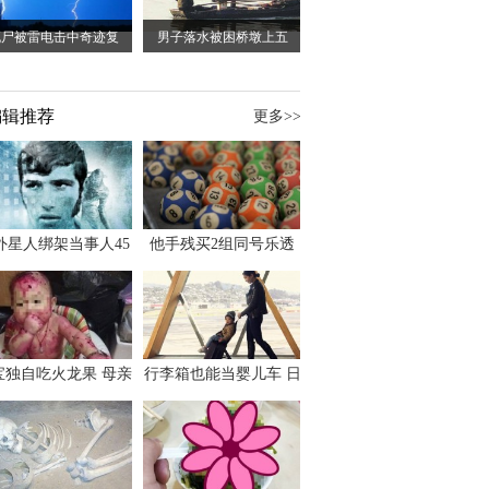
死尸被雷电击中奇迹复
男子落水被困桥墩上五
编辑推荐
更多>>
外星人绑架当事人45
他手残买2组同号乐透
出书 还原1973年帕
竟连中头奖爽领970多
斯卡古拉事件
万
宝独自吃火龙果 母亲
行李箱也能当婴儿车 日
傻眼：以为命案现场
本家长出远门新利器