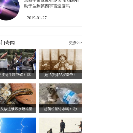
第四宇宙速度有多快 暗物质有
助于达到第四宇宙速度吗
2019-01-27
热门奇闻
更多>>
硬汉徒手喂巨鳄！ 猛
她15岁嫁55岁皇帝！
猪头放进饿坏水蛭堆里
超萌松鼠讨水喝！ 秒