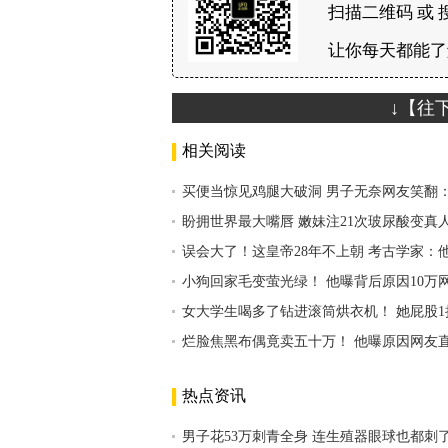
扫描二维码 或 
让你每天都能了
↓【往
相关阅读
买便当惊见鸡腿大破洞 男子无奈网友笑翻
盼拥世界最大嘴唇 嫩妹注21次玻尿酸变真
误会大了！这皇帝28年不上朝 考古学家：
小狗回家毛变萤光绿！ 他曝背后原因10万
女大学生喝多了钻进滚筒烘衣机！ 她屁股1
烂脸焦黑布偶竟卖五十万！ 他曝原因网友
热点资讯
男子花53万刺青全身 连生殖器眼球也都刺