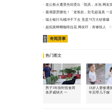
老公救火遭烫伤却烫出「阳具」水泡 网友
最潮霹雳腰包！「老爸款」肚毛超逼真 一
瑞士银行马桶冲不下去 竟是79万大钞塞爆
2
超拟真蟑螂咖啡拉花 网友吓：有够惊人
标
奇闻异事
签
热门图文
男子3年按时投食两
18岁人妻惨遭抛
条罗威纳犬 一
年后带儿子嫁