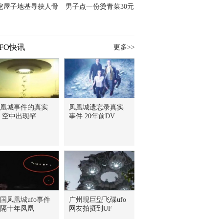
挖屋子地基寻获人骨
男子点一份烫青菜30元
主直觉就是失踪父亲
但份量让他苦笑菜涨
价？
FO快讯
更多>>
凰城事件的真实
凤凰城遗忘录真实
 空中出现罕
事件 20年前DV
国凤凰城ufo事件
广州现巨型飞碟ufo
隔十年凤凰
网友拍摄到UF