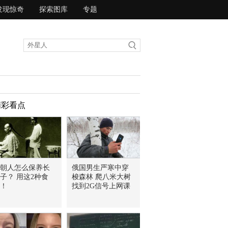
发现惊奇
探索图库
专题
精彩看点
朝人怎么保养长
俄国男生严寒中穿
子？ 用这2种食
梭森林 爬八米大树
！
找到2G信号上网课