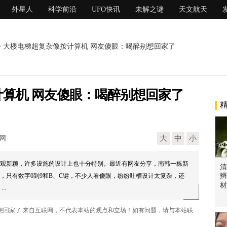
外星人
科学前沿
UFO快讯
未解之谜
天文航天
> 大楼电梯超复杂像按计算机 网友傻眼：喝醉别想回家了
算机 网友傻眼：喝醉别想回家了
现网
大
中
小
观新颖，许多设施的设计上也十分特别。最近有网友分享，南韩一栋新
清
，只有数字0到9和B、C键，不少人看傻眼，纷纷吐槽设计太复杂，还
辫
材
..
别想回家了 来自互联网，不代表本站的观点和立场！如有问题，请与本站联