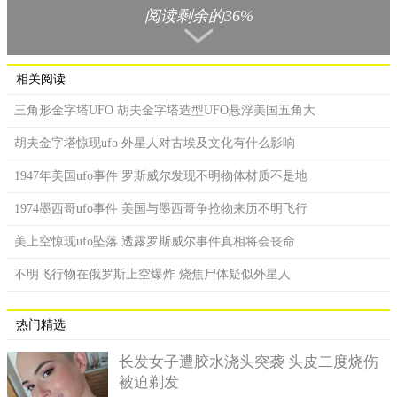
当时的驻军赶往坠落现场进行调查，发现有一个载人的密封
阅读剩余的36%
舱没有受到严重的损坏，而里面竟然坐着一个“婴儿”。该UFO的
残骸最终全部被运往奥姆斯克研究基地，而发现的这个婴儿最终
也被送往前苏联国防部一个绝对机密的生物实验基地，在特殊的
相关阅读
液体浸泡下存活了三个月，最终也死亡了。
三角形金字塔UFO 胡夫金字塔造型UFO悬浮美国五角大
胡夫金字塔惊现ufo 外星人对古埃及文化有什么影响
1947年美国ufo事件 罗斯威尔发现不明物体材质不是地
1974墨西哥ufo事件 美国与墨西哥争抢物来历不明飞行
美上空惊现ufo坠落 透露罗斯威尔事件真相将会丧命
不明飞行物在俄罗斯上空爆炸 烧焦尸体疑似外星人
热门精选
长发女子遭胶水浇头突袭 头皮二度烧伤
被迫剃发
1983年出现UFO差点引发战争