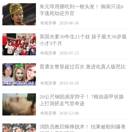
朱元璋用膳吃到一根头发！ 御厨只说6
字逃死劫还升官
万幸的是，当时的指挥官没有盲目根据指令显示行事，而是
奇闻异事
2020-06-30
第一时间向上核实情况，确定这一指令并非官方指令之后，放弃
执行。很明显，这就是UFO强光搞的鬼。
英国夫妻30年生21个娃 孩子最大30岁最
如果当时听从指令发射导弹，那战争就此爆发，对国家的影
小才3个月
响那是巨大的，想来这些人都觉得胆战心惊也是正常的。
奇闻异事
2020-07-23
UFO频频光顾苏联这个国家不知道是出于什么目的，但是导
弹事件的玩笑之后，苏联军方就加大了对UFO的研究，对UFO的
普通女整形超过百次 激进化真人版芭比
防御系统和跟踪系统也提上档次，同时也呼吁全球各国定期进行
信息沟通交流，希望各国联手共同抵御外星人的可能性进攻。
奇闻异事
2019-10-28
20公尺钢筋插穿脖子！ 7根凶器甲状腺
上打洞挤走气管奇迹
奇闻异事
2018-12-08
消防员教巨蟒挣脱术！ 结果被勒到爆青