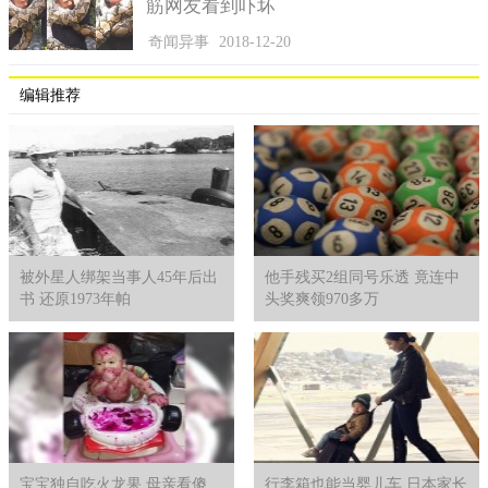
筋网友看到吓坏
奇闻异事
2018-12-20
编辑推荐
被外星人绑架当事人45年后出
他手残买2组同号乐透 竟连中
书 还原1973年帕
头奖爽领970多万
宝宝独自吃火龙果 母亲看傻
行李箱也能当婴儿车 日本家长