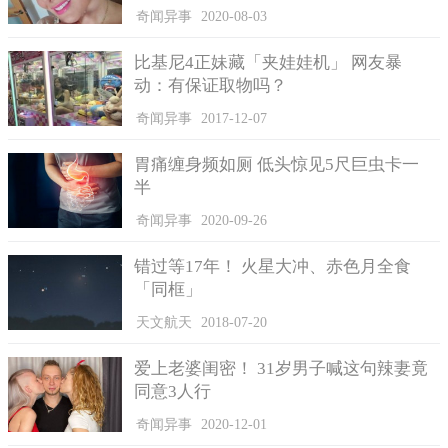
奇闻异事
2020-08-03
1983年的10月5号，这个日子在苏联的军界绝对特殊难以忘
记，现在想起来估计那些军政要员还是觉得后背发凉吧，毕竟这
比基尼4正妹藏「夹娃娃机」 网友暴
个意外如此发生，后果将不堪设想。
动：有保证取物吗？
据说当天下午4点的时候，在乌克兰导弹基地的上空发现了一
奇闻异事
2017-12-07
个不明飞行物体，这个不明发射物体的出现，给发射控制台带来
了噩梦，它发出的强光直接照射着导弹控制发射控制台，当时控
胃痛缠身频如厕 低头惊见5尺巨虫卡一
制台的导弹发射状态明明是锁定的，但是令人惊讶的是，强光照
半
射之后状态变更为“授权使用”，这绝对不是一个好消息，随之而
来的是，导弹发射基地还接收到了“准备发射”的指令。箭在弦上
奇闻异事
2020-09-26
一触即发，但是这一发，后果可不是随便人可以承担的。
错过等17年！ 火星大冲、赤色月全食
「同框」
天文航天
2018-07-20
爱上老婆闺密！ 31岁男子喊这句辣妻竟
同意3人行
奇闻异事
2020-12-01