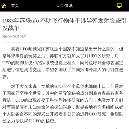
首页
UFO快讯
1983年苏联ufo 不明飞行物体干涉导弹发射险些引
发战争
2019年06月09日
摘要
UFO频频光顾苏联这个国家不知道是出于什么目的，但
是导弹事件的玩笑之后，苏联军方就加大了对UFO的研究，对
UFO的防御系统和跟踪系统也提上档次，同时也呼吁全球各国定
期进行信息沟通交流，希望各国联手共同抵御外星人的可能性进
攻。
对于大众来说，简单的UFO三个字母倒也郎朗上口，但是对
于国家乃至整个世界，其中的灵异诡秘的成分到底有多高各家各
看法，UFO的出现改变了科学界许多研究的方向，也激发了人们
对宇宙是否有未知生命体的探知兴趣，世界各地有许多组织或者
个人以各自不同的形式公开或者非公开的进行UFO研究，希望以
己之力尽快揭开UFO的秘密。