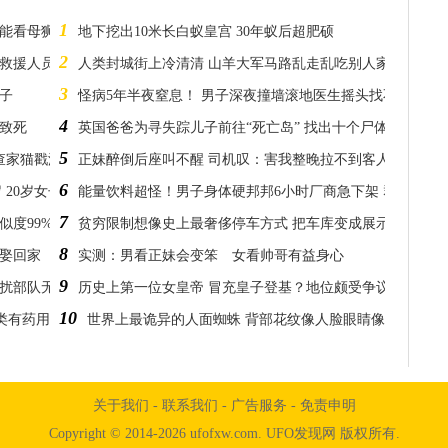
1
只能看母狮跟人走
地下挖出10米长白蚁皇宫 30年蚁后超肥硕
2
朝救援人员开心摇尾
人类封城街上冷清清 山羊大军马路乱走乱吃别人家植物
3
生子
怪病5年半夜窒息！ 男子深夜撞墙滚地医生摇头找不到原因
4
致死
英国爸爸为寻失踪儿子前往“死亡岛” 找出十个尸体：都不是
5
查家猫戳洞洞
正妹醉倒后座叫不醒 司机叹：害我整晚拉不到客人
6
 20岁女子惨被控5罪！
能量饮料超怪！男子身体硬邦邦6小时厂商急下架 群众敲碗
7
似度99%
贫穷限制想像史上最奢侈停车方式 把车库变成展示柜
8
她娶回家
实测：男看正妹会变笨 女看帅哥有益身心
9
干扰部队无线电话
历史上第一位女皇帝 冒充皇子登基？地位颇受争议！
10
类有药用功效
世界上最诡异的人面蜘蛛 背部花纹像人脸眼睛像外星人
关于我们
-
联系我们
-
广告服务
-
免责申明
Copyright © 2014-2026 ufofxw.com. UFO发现网 版权所有.