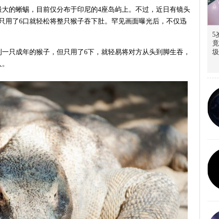
最大的蜥蜴，目前仅分布于印尼的4座岛屿上。不过，近日有镜头
只用了6口就轻松将整只猴子吞下肚。罕见画面曝光后，不仅迅
5
竟
到一只成年的猴子，但只用了6下，就轻易将对方从头到脚生吞，
圾
人。