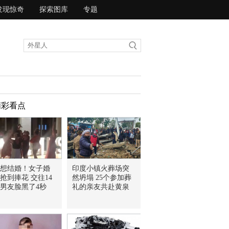
发现惊奇
探索图库
专题
精彩看点
想结婚！女子婚
印度小镇火葬场突
抢到捧花 交往14
然坍塌 25个参加葬
男友脸黑了4秒
礼的亲友共赴黄泉