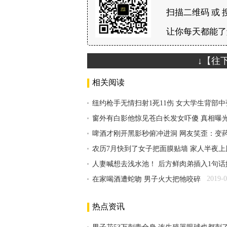
扫描二维码 或 
让你每天都能了
↓【往
相关阅读
纽约枪手无情扫射1死11伤 女大学生背部
窗外有白影他惊见苍白长发女吓傻 真相曝
啤酒才刚开黑影秒俯冲进洞 网友笑歪：变
农历7月快到了女子把面膜贴墙 家人半夜
人妻喊想去浅水池！ 后方鲜肉弟插入1句话
2019-0
在家喝酒遭蛇吻 男子火大把牠咬碎
热点资讯