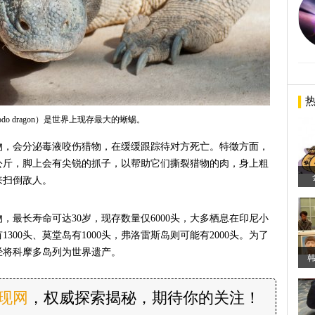
do dragon）是世界上现存最大的蜥蜴。
物，会分泌毒液咬伤猎物，在缓缓跟踪待对方死亡。特徵方面，
0公斤，脚上会有尖锐的抓子，以帮助它们撕裂猎物的肉，身上粗
来扫倒敌人。
，最长寿命可达30岁，现存数量仅6000头，大多栖息在印尼小
300头、莫堂岛有1000头，弗洛雷斯岛则可能有2000头。为了
已经将科摩多岛列为世界遗产。
发现网
，权威探索揭秘，期待你的关注！