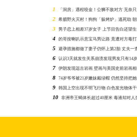
1
「洞房」遇程咬金！公狮不敌对方 无奈
2
希腊野火灭村！狗狗「躲烤炉」逃死劫 
3
男子恋上相差37岁女子 上节目告白还望
4
的哥按喇叭示意宝马男让路 竟遭对方毒打
5
避孕措施都做了妻子仍怀上第2胎 丈夫一
6
认识3天就发生关系崩溃发现男友只有14岁
7
伊朗发现远古岩画 壁画与美国史前岩画相
8
74岁爷爷被21岁嫩妹戴绿帽 仍然坚持把
9
韩国上空出现不明飞行物 白色发光物体
10
非洲帝王蝎体长超过40厘米 毒液却对人