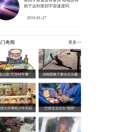
第四宇宙速度有多快 暗物质有
助于达到第四宇宙速度吗
2019-01-27
热门奇闻
更多>>
金山版“巴菲特午餐”
动物园猴子磨尖石头砸
韩国大邱青蛙少年失踪
巴西宝宝出生“怒瞪”