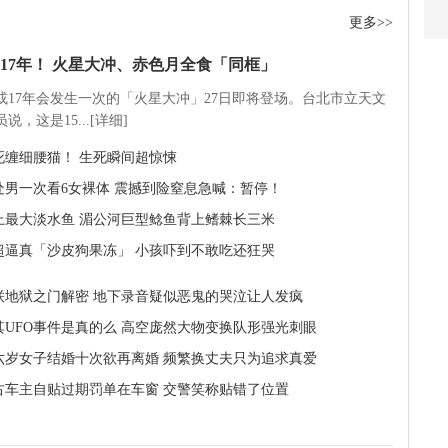
更多>>
17年！ 火星大冲、赤色月全食「同框」
5或17年会发生一次的「火星大冲」27日即将登场。台北市立天文
说，这是15...[详细]
死缠细腰猫！ 生死瞬间超惊悚
岁处男一次看6女裸体 震撼到险窒息急喊：暂停！
上最大淡水鱼 湄公河巨型鲶鱼背上鳍棘长三米
超逼真「沙皮狗果冻」 小孩吓到不敢吃还狂哭
联地狱之门解密 地下录音疑似恶鬼的哭泣让人发疯
其UFO事件是真的么 高空庞然大物变换队形强光刺眼
六岁女子结婚十次欲再离婚 频繁换丈夫只为追求真爱
古车主自贴过期罚单在车窗 交警笑称贴错了位置