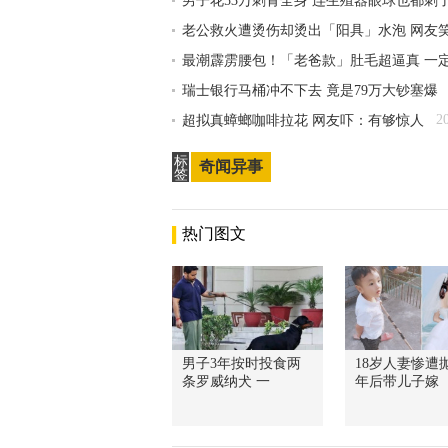
男子花53万刺青全身 连生殖器眼球也都刺
老公救火遭烫伤却烫出「阳具」水泡 网友
最潮霹雳腰包！「老爸款」肚毛超逼真 一
瑞士银行马桶冲不下去 竟是79万大钞塞爆
2
超拟真蟑螂咖啡拉花 网友吓：有够惊人
标
奇闻异事
签
热门图文
男子3年按时投食两
18岁人妻惨遭抛
条罗威纳犬 一
年后带儿子嫁