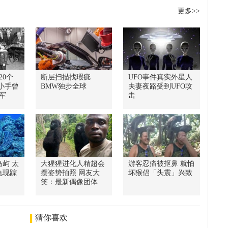
更多>>
20个
断层扫描找瑕疵
UFO事件真实外星人
小手曾
BMW独步全球
夫妻夜路受到UFO攻
军
击
屿 太
大猩猩进化人精超会
游客忍痛被抠鼻 就怕
龟现踪
摆姿势拍照 网友大
坏猴侣「头震」兴致
笑：最新偶像团体
猜你喜欢