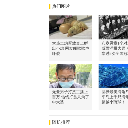
热门图片
太热土鸡蛋放桌上孵
八岁男童1个对
出小鸡 网友闻啾啾声
成西洋棋大师 
吓傻
拿过8次全国冠
无业男子打赏主播上
世界最美海龟岛
百万 借钱打赏只为了
平岛上千只海
中大奖
超越小琉球！
随机推荐