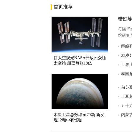
首页推荐
错过等
每隔1
馆研究员
巨蟒
23
拼太空观光NASA开放民众睡
太空站 船票每张18亿
世界
泰国
前苏
土耳
五十
木星卫星总数增至79颗 新发
内蒙
现12颗中有怪咖