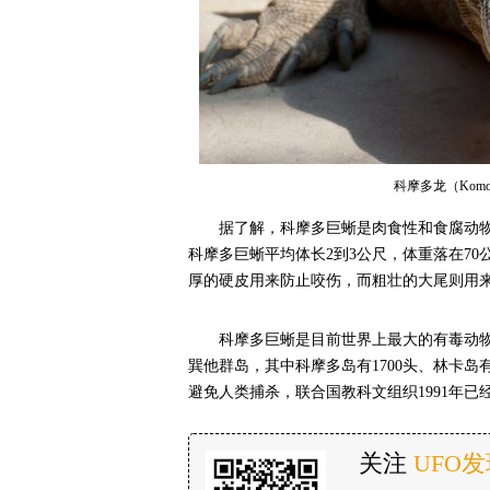
科摩多龙（Komo
据了解，科摩多巨蜥是肉食性和食腐动
科摩多巨蜥平均体长2到3公尺，体重落在7
厚的硬皮用来防止咬伤，而粗壮的大尾则用
科摩多巨蜥是目前世界上最大的有毒动物
巽他群岛，其中科摩多岛有1700头、林卡岛有1
避免人类捕杀，联合国教科文组织1991年
关注
UFO