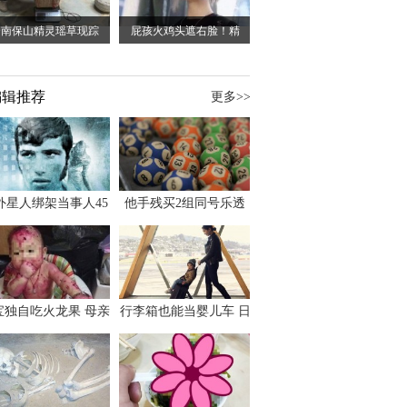
云南保山精灵瑶草现踪
屁孩火鸡头遮右脸！精
编辑推荐
更多>>
外星人绑架当事人45
他手残买2组同号乐透
出书 还原1973年帕
竟连中头奖爽领970多
斯卡古拉事件
万
宝独自吃火龙果 母亲
行李箱也能当婴儿车 日
傻眼：以为命案现场
本家长出远门新利器