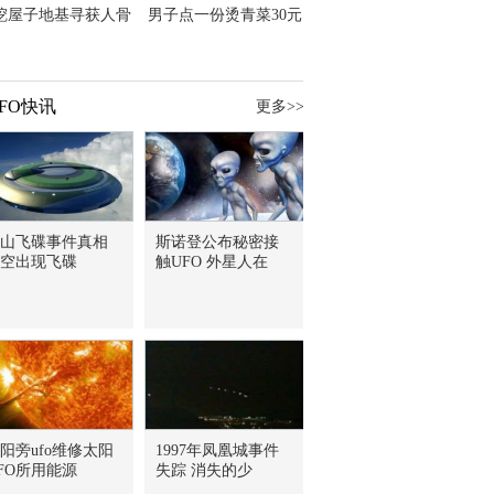
挖屋子地基寻获人骨
男子点一份烫青菜30元
主直觉就是失踪父亲
但份量让他苦笑菜涨
价？
FO快讯
更多>>
山飞碟事件真相
斯诺登公布秘密接
空出现飞碟
触UFO 外星人在
阳旁ufo维修太阳
1997年凤凰城事件
FO所用能源
失踪 消失的少