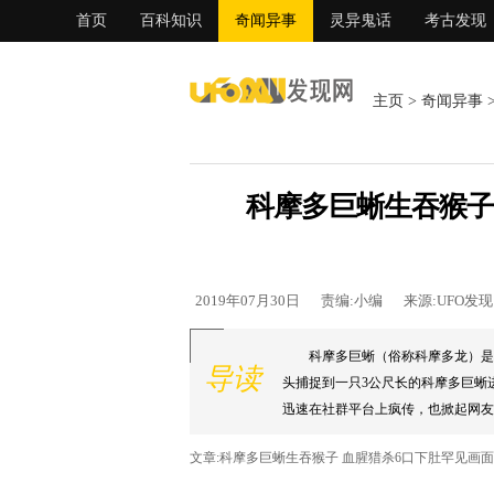
首页
百科知识
奇闻异事
灵异鬼话
考古发现
主页
>
奇闻异事
科摩多巨蜥生吞猴子
2019年07月30日
责编:小编
来源:UFO发
科摩多巨蜥（俗称科摩多龙）是
导读
头捕捉到一只3公尺长的科摩多巨蜥
迅速在社群平台上疯传，也掀起网友热
文章:科摩多巨蜥生吞猴子 血腥猎杀6口下肚罕见画