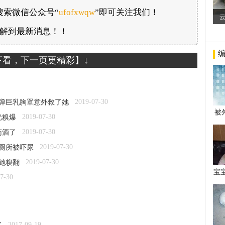
搜索微信公众号“
ufofxwqw
”即可关注我们！
解到最新消息！！
下看，下一页更精彩】↓
2019-07-30
中弹巨乳胸罩意外救了她
被
2019-07-30
光糗爆
年后
2019-07-30
药酒了
2019-07-30
上厕所被吓尿
2019-07-30
她糗翻
宝
7-30
看
2017-09-19