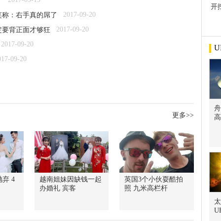
了
开
2017-09-20
笑称：右手真的屌了
屋
2017-09-20
定要背正面才够狂
2017-09-20
U
017-09-20
舟
更多>>
高
弃 4
越南姐妹因缺钱一起
英国3个小伙耍酷拍
办婚礼 宾客
照 九米高栏杆
太
U