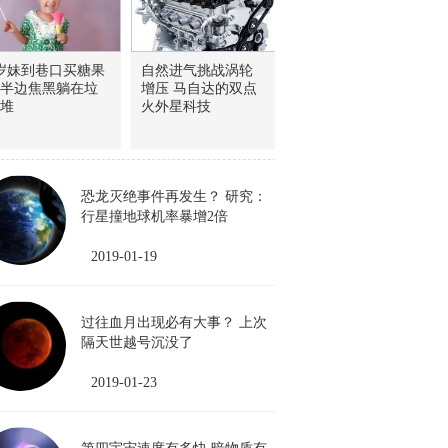
岁妹到巷口买糖果
自然进气挑战涡轮
半边焦黑躺在垃
增压 马自达的双点
堆
火外星科技
恐龙灭绝事件再发生？ 研究：
行星撞地球机率暴增2倍
2019-01-19
过往血月出现必有大事？ 上次
隔天世越号沉没了
2019-01-23