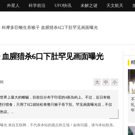
外星人
科学前沿
UFO快讯
未解之谜
天文航天
> 科摩多巨蜥生吞猴子 血腥猎杀6口下肚罕见画面曝光
 血腥猎杀6口下肚罕见画面曝光
现网
大
中
小
世界上最大的蜥蜴，目前仅分布于印尼的4座岛屿上。不过，近日有镜
不
进行猎食，只用了6口就轻松将整只猴子吞下肚。罕见画面曝光后，不仅
礼
年
议。...
面曝光 来自互联网，不代表本站的观点和立场！如有问题，请与本站联系。