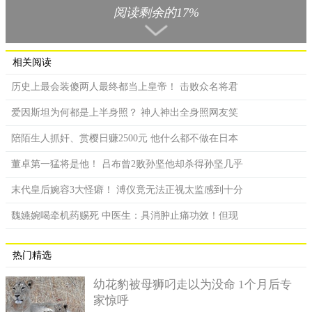
阅读剩余的17%
给了关羽，但关羽拒绝接纳这位危险的美女。
而方天画戟作为吕布的象征，应该也是被曹操收藏了。其实
这个问题，在《三国演义》的后半部有提到，曹丕篡位称帝前，
相关阅读
他的弟弟曹彰不服，带兵前来夺权，司马王朗找到汉献帝，叫他
历史上最会装傻两人最终都当上皇帝！ 击败众名将君
赶快禅位，他恐吓汉献帝道，若待曹彰杀来，只有曹丕能保你活
命。汉献帝不得已只好禅位给曹丕；曹丕继位后，曹彰大军便停
爱因斯坦为何都是上半身照？ 神人神出全身照网友笑
止前进，因为他若再来，就有篡权叛变的意思。曹彰知道以自己
的实力，暂时还不是曹丕的对手，因此只得收兵！为了表示自己
陪陌生人抓奸、赏樱日赚2500元 他什么都不做在日本
的忠心，曹彰便将自己常用的方天画戟献给了曹丕，方天画戟从
董卓第一猛将是他！ 吕布曾2败孙坚他却杀得孙坚几乎
曹操手里，后来送给谁？答案已经很明显，就是曹彰。
末代皇后婉容3大怪癖！ 溥仪竟无法正视太监感到十分
魏嬿婉喝牵机药赐死 中医生：具消肿止痛功效！但现
热门精选
幼花豹被母狮叼走以为没命 1个月后专
家惊呼