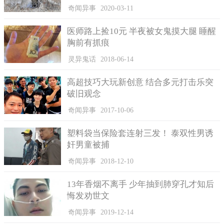
奇闻异事
2020-03-11
医师路上捡10元 半夜被女鬼摸大腿 睡醒
胸前有抓痕
灵异鬼话
2018-06-14
吕布的方天画戟最有可能落到了曹彰手里。
高超技巧大玩新创意 结合多元打击乐突
破旧观念
曹彰是曹操与武宣卞皇后所生第二子，魏文帝曹丕的弟弟，
从小就善于射箭、驾车，臂力过人，徒手能与猛兽格斗；据史料
奇闻异事
2017-10-06
记载，汉中之战时，曹彰出战刘封和孟达，在三回合击退刘封
塑料袋当保险套连射三发！ 泰双性男诱
时，马超和吴兰率军冲杀曹军，书中写着，曹彰正遇吴兰，两个
奸男童被捕
交锋，不数合，曹彰一戟刺吴兰于马下。可见曹彰用的兵器是
戟；因此，曹操在得到方天画戟这样的神兵利器时，最有可能就
奇闻异事
2018-12-10
是赠予了曹彰。
13年香烟不离手 少年抽到肺穿孔才知后
悔发劝世文
奇闻异事
2019-12-14