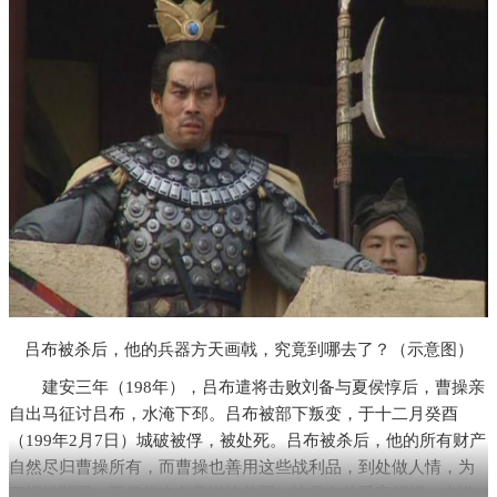
吕布被杀后，他的兵器方天画戟，究竟到哪去了？（示意图）
建安三年（198年），吕布遣将击败刘备与夏侯惇后，曹操亲
自出马征讨吕布，水淹下邳。吕布被部下叛变，于十二月癸酉
（199年2月7日）城破被俘，被处死。吕布被杀后，他的所有财产
自然尽归曹操所有，而曹操也善用这些战利品，到处做人情，为
了招揽闗羽，不仅将赤兔马送给关羽，连吕布的爱妾貂蝉，也送