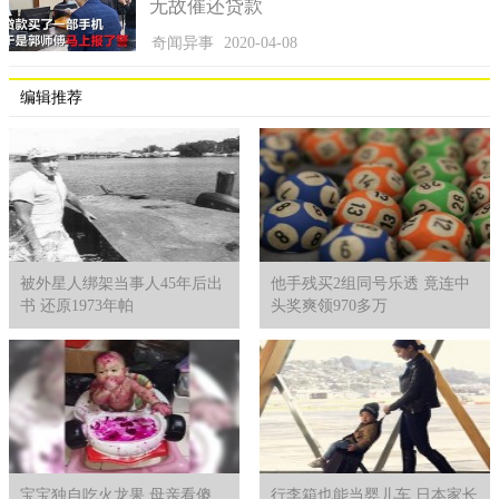
无故催还贷款
奇闻异事
2020-04-08
编辑推荐
被外星人绑架当事人45年后出
他手残买2组同号乐透 竟连中
书 还原1973年帕
头奖爽领970多万
宝宝独自吃火龙果 母亲看傻
行李箱也能当婴儿车 日本家长