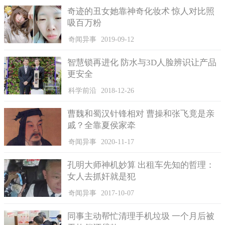
奇迹的丑女她靠神奇化妆术 惊人对比照
吸百万粉
奇闻异事
2019-09-12
智慧锁再进化 防水与3D人脸辨识让产品
更安全
科学前沿
2018-12-26
曹魏和蜀汉针锋相对 曹操和张飞竟是亲
戚？全靠夏侯家牵
奇闻异事
2020-11-17
孔明大师神机妙算 出租车先知的哲理：
女人去抓奸就是犯
奇闻异事
2017-10-07
同事主动帮忙清理手机垃圾 一个月后被