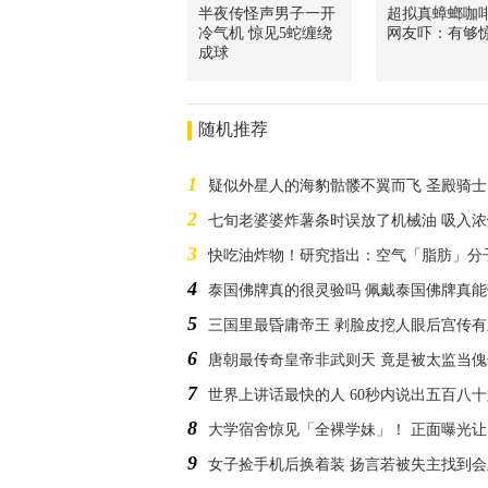
半夜传怪声男子一开
超拟真蟑螂咖
冷气机 惊见5蛇缠绕
网友吓：有够
成球
随机推荐
1
疑似外星人的海豹骷髅不翼而飞 圣殿骑
2
七旬老婆婆炸薯条时误放了机械油 吸入
3
快吃油炸物！研究指出：空气「脂肪」分
4
泰国佛牌真的很灵验吗 佩戴泰国佛牌真
5
三国里最昏庸帝王 剥脸皮挖人眼后宫传
6
唐朝最传奇皇帝非武则天 竟是被太监当
7
世界上讲话最快的人 60秒内说出五百八
8
大学宿舍惊见「全裸学妹」！ 正面曝光
9
女子捡手机后换着装 扬言若被失主找到