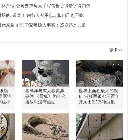
工休产假 公司要求每天手写销售心得错字得罚钱
最脏的3道菜！ 内行人都不点老板自己也不吃
时代来临 心理学家曝惊人事实：25岁还是儿童
更多>>
眼镜
喜洋洋与灰太狼灵异
世界上面积最大的银
送医注
事件 《雪狐》为什么
矿 波托西银都三百年
保住小
播放时没有画面
开采出2.5万吨白银