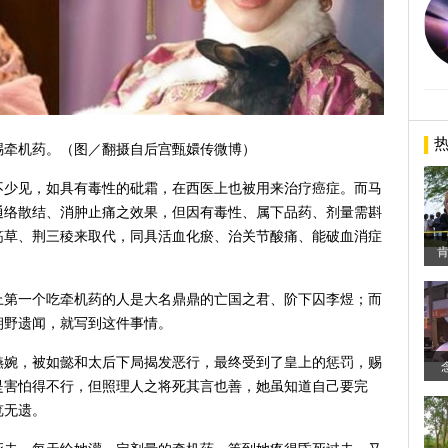
赐牵机药。（图／翻摄自后宫甄嬛传微博）
不少见，如具有毒性的砒霜，在西医上也被用来治疗癌症。而马
通络散结、消肿止痛之效果，但因有毒性、属下品药、剂量需斟
筋草、荆三稜来取代，同具活血化瘀、治关节酸痛、能破血消症
上第一个吃牵机药的人是大名鼎鼎的亡国之君、阶下囚李煜；而
朝野遗闻，就写到这件事情。
嬿婉，被如懿和太后下局揭发恶行，最终受到了皇上的惩罚，赐
是害怕得不行，但照理人之将死其言也善，她虽知道自己要完
览无遗。