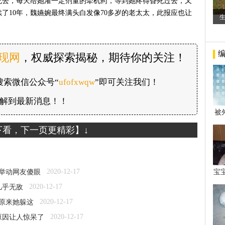
死去，每天给她灌一定剂量的牵机药，等到她疼得昏死过去，又
了10年，魏嬿婉最终满头白发像70多岁的老太太，此报应也让
发现网
，权威探索揭秘，期待你的关注！
搜索微信公众号“
ufofxwqw
”即可关注我们！
解到最新消息！！
被
年后
下看，下一页更精彩】↓
2020-12-17
1举动网友傻眼
宝
看
2020-12-17
几乎无敌
2020-12-17
伤原来她躲这
2020-12-17
原因让人惊呆了