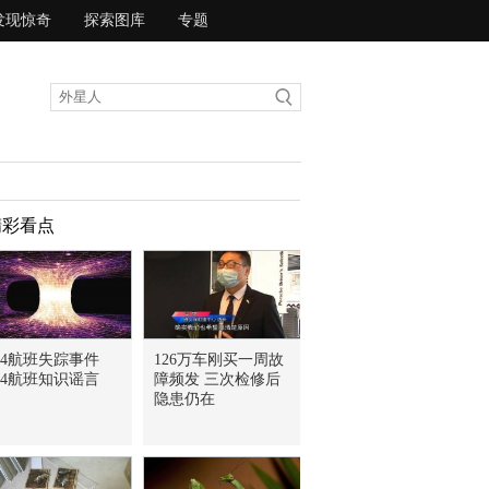
发现惊奇
探索图库
专题
精彩看点
14航班失踪事件
126万车刚买一周故
14航班知识谣言
障频发 三次检修后
隐患仍在