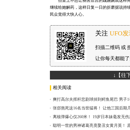
但皇上不想让祸害后宫的魏嬿婉就这样
继续给她解药，这样日复一日的折磨据说持续
民众觉得大快人心。
关注
UFO
扫描二维码 或 
让你每天都能了
↓【往
相关阅读
爽打高尔夫挥杆悲剧球掉到鳄鱼尾巴 男子
张郃熬死这16名当世猛将！ 让他三国后期
离核弹爆心仅260米！ 19岁日本妹毫发无
聪明一世的男神诸葛亮竟娶丑女黄月英！ 