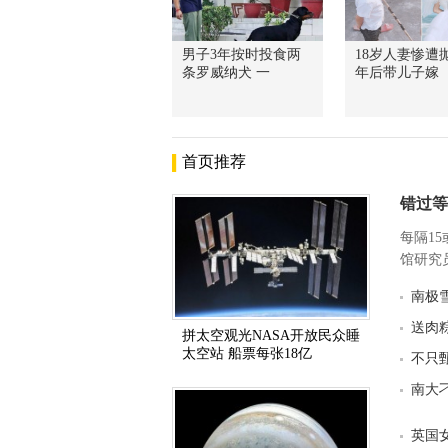
男子3年按时投食两
18岁人妻惨遭抛
条罗威纳犬 一
年后带儿子嫁
首页推荐
错过等
每隔1
馆研究员
南极
送肉
拼太空观光NASA开放民众睡
太空站 船票每张18亿
不只
南大
英国