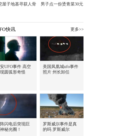
挖屋子地基寻获人骨
男子点一份烫青菜30元
主直觉就是失踪父亲
但份量让他苦笑菜涨
价？
FO快讯
更多>>
安UFO事件 高空
美国凤凰城ufo事件
现圆弧形奇怪
照片 州长卸任
阵闪电后突现巨
罗斯威尔事件是真
神秘光圈！
的吗 罗斯威尔