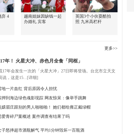
弃 4
越南姐妹因缺钱一起
英国3个小伙耍酷拍
办婚礼 宾客
照 九米高栏杆
更多>>
17年！ 火星大冲、赤色月全食「同框」
5或17年会发生一次的「火星大冲」27日即将登场。台北市立天文
说，这是15...[详细]
雪地一片血红 背后原因令人担忧
粽押到海边绿色魂影现踪 网友惊呆：像举手跳舞
甄嬛眉庄跟别的男人啪啪啪！ 她们都给雍正戴绿帽
刁爱青碎尸案概述 案件调查有结果了吗
女子怒摔超市酒瓶解气 平均1分钟毁坏一百瓶酒