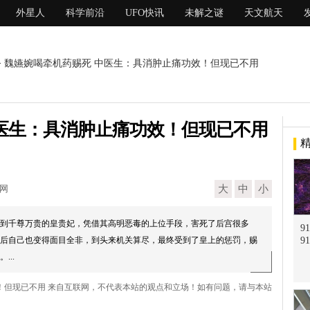
外星人
科学前沿
UFO快讯
未解之谜
天文航天
> 魏嬿婉喝牵机药赐死 中医生：具消肿止痛功效！但现已不用
医生：具消肿止痛功效！但现已不用
现网
大
中
小
到千尊万贵的皇贵妃，凭借其高明恶毒的上位手段，害死了后宫很多
9
后自己也变得面目全非，到头来机关算尽，最终受到了皇上的惩罚，赐
9
..
效！但现已不用 来自互联网，不代表本站的观点和立场！如有问题，请与本站