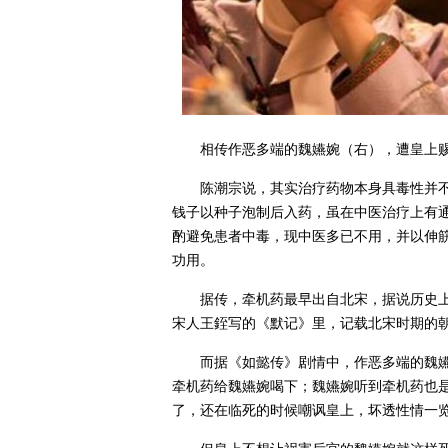
相传作恶多端的魏嬿婉（右），遭皇上
陈潮宗说，其实治疗药物本身具毒性并
钱子以种子泡制后入药，虽在中医治疗上有
酌避免患者中毒，现中医多已不用，并以伸
功用。
据传，牵机药最早出自北宋，据说历史
宋人王銍写的《默记》里，记载北宋时期的
而据《如懿传》剧情中，作恶多端的魏
牵机药给魏嬿婉喝下；魏嬿婉听到牵机药也
了，还在临死的时候嘲讽皇上，坏透性情一