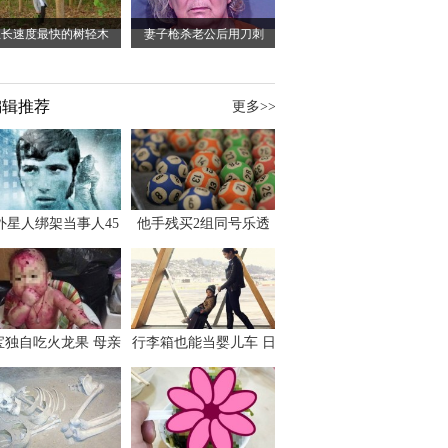
生长速度最快的树轻木
妻子枪杀老公后用刀刺
编辑推荐
更多>>
外星人绑架当事人45
他手残买2组同号乐透
出书 还原1973年帕
竟连中头奖爽领970多
斯卡古拉事件
万
宝独自吃火龙果 母亲
行李箱也能当婴儿车 日
傻眼：以为命案现场
本家长出远门新利器