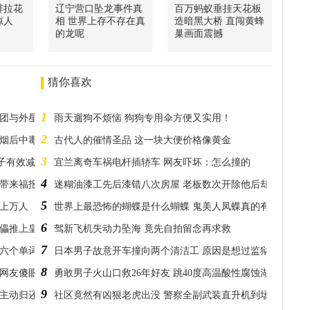
啡拉花
辽宁营口坠龙事件真
百万蚂蚁垂挂天花板
惊人
相 世界上存不存在真
造暗黑大桥 直闯黄蜂
的龙呢
巢画面震撼
猜你喜欢
1
士团与外星人见过吗
雨天遛狗不烦恼 狗狗专用伞方便又实用！
2
浓烟后中毒离世
古代人的催情圣品 这一块大便价格像黄金
3
子有效减缓地球暖化
宜兰离奇车祸电杆插轿车 网友吓坏：怎么撞的
4
能带来福报吗
迷糊油漆工先后漆错八次房屋 老板数次开除他后却再次聘请
5
有上万人
世界上最恐怖的蝴蝶是什么蝴蝶 鬼美人凤蝶真的有那么可怕
6
傀儡推上皇位的傻子
驾新飞机失动力坠海 竟先自拍留念再求救
7
十六个单词
日本男子故意开车撞向两个清洁工 原因是想过监狱生活
8
让网友傻眼
勇敢男子火山口救26年好友 跳40度高温酸性腐蚀湖狂游150
9
会主动归还
社区竟然有凶狠老虎出没 警察全副武装直升机到场才发现误