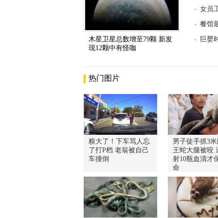
女员
餐馆
木星卫星总数增至79颗 新发
巨婴
现12颗中有怪咖
热门图片
糗大了！下车骂人忘
男子徒手抓3米
了打P档 老翁被自己
王蛇大腿被咬 
车撞倒
射10瓶血清才
命