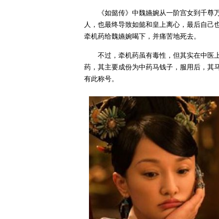
《如懿传》中魏嬿婉从一阶宫女到千尊
人，也最终导致如懿和皇上离心，最后自己
牵机药给魏嬿婉喝下，并痛苦地死去。
不过，牵机药虽有毒性，但其实在中医
药，其主要成份为中药马钱子，服用后，其
有此称号。