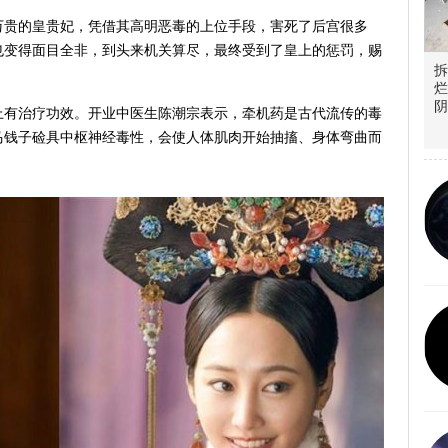
万贵的皇贵妃，凭借其高明恶毒的上位手段，害死了后宫很多
也变得面目全非，到头来机关算尽，最终受到了皇上的惩罚，赐
拆
烂
阴
上有治疗功效。开业中医生陈潮宗表示，牵机药是古代流传的毒
马钱子硷具中枢神经毒性，会使人体肌肉开始抽搐、身体弯曲而