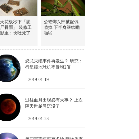
天花板秒下「恶
公螳螂头部被配偶
尸骨雨」 装修工
啃掉 下半身继续啪
影重：快吐死了
啪啪
恐龙灭绝事件再发生？ 研究：
行星撞地球机率暴增2倍
2019-01-19
过往血月出现必有大事？ 上次
隔天世越号沉没了
2019-01-23