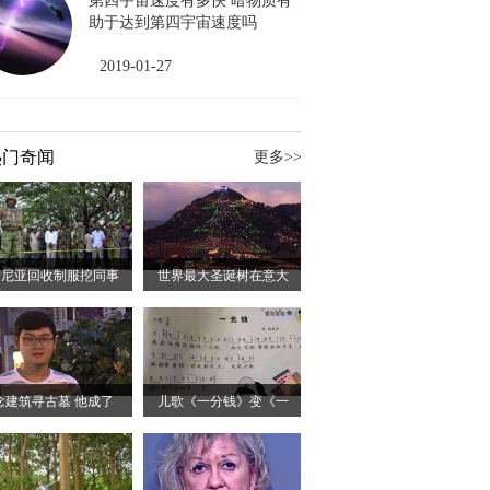
第四宇宙速度有多快 暗物质有
助于达到第四宇宙速度吗
2019-01-27
热门奇闻
更多>>
肯尼亚回收制服挖同事
世界最大圣诞树在意大
念建筑寻古墓 他成了
儿歌《一分钱》变《一