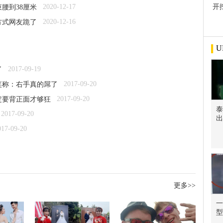
2020-12-17
开
腰到38厘米
屋
2020-12-16
方式网友跪了
U
2017-09-19
了
2017-09-20
笑称：右手真的屌了
2017-09-20
定要背正面才够狂
泰
2017-09-20
出
017-09-20
更多>>
一
型