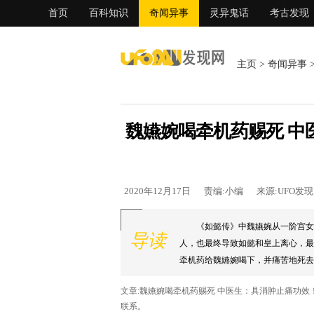
首页
百科知识
奇闻异事
灵异鬼话
考古发现
主页
>
奇闻异事
魏嬿婉喝牵机药赐死 中
2020年12月17日
责编:小编
来源:UFO发
《如懿传》中魏嬿婉从一阶宫女
导读
人，也最终导致如懿和皇上离心，最
牵机药给魏嬿婉喝下，并痛苦地死去。.
文章:魏嬿婉喝牵机药赐死 中医生：具消肿止痛功
联系。