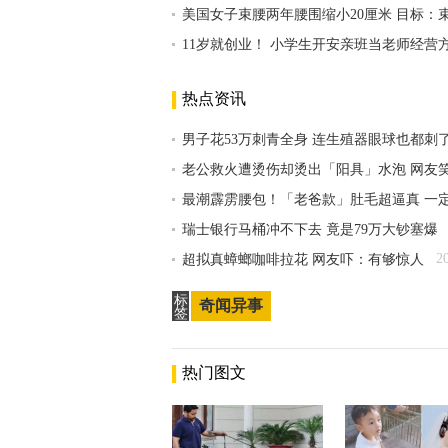
美国女子束腰两年腰围缩小20厘米 目标：束
11岁就创业！ 小学生开安亲班当老师经营
热点资讯
男子花53万刺青全身 连生殖器眼球也都刺
老公救火遭烫伤却烫出「阳具」水泡 网友
最潮霹雳腰包！「老爸款」肚毛超逼真 一
瑞士银行马桶冲不下去 竟是79万大钞塞爆
2
超拟真蟑螂咖啡拉花 网友吓：有够惊人
标
奇闻异事
签
热门图文