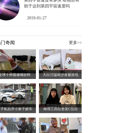
第四宇宙速度有多快 暗物质有
助于达到第四宇宙速度吗
2019-01-27
热门奇闻
更多>>
全球十种最难喝饮料
大白汪猛啃沙发被抓包
男子私自开小舅子娇车
南理工四位舍友C位出