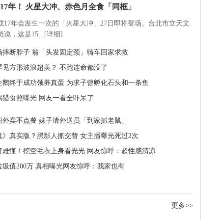
17年！ 火星大冲、赤色月全食「同框」
5或17年会发生一次的「火星大冲」27日即将登场。台北市立天文
说，这是15...[详细]
场摔断脖子 翁「头发固定颈」骑车回家求救
罕见方形波浪超美？ 不跑连命都没了
企鹅终于成功领养真蛋 为求子曾孵化石头和一条鱼
蜗猎食照曝光 网友一看全吓呆了
叫外卖不点餐 妹子请外送员「到家抓老鼠」
鬼》真实版？黑影人抓交替 女主播曝光死过2次
好难懂！挖空毛衣上身看光光 网友惊呼：超性感清凉
垃圾值200万 真相曝光网友惊呼：我家也有
更多>>