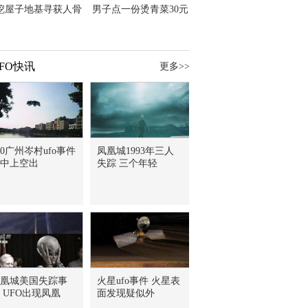
挖屋子地基寻获人骨
男子点一份烫青菜30元
主直觉就是失踪父亲
但份量让他苦笑菜涨
价？
FO快讯
更多>>
30广州岑村ufo事件
凤凰城1993年三人
中上空出
失踪 三个年轻
凰城美国失踪事
火星ufo事件 火星表
 UFO出现凤凰
面发现疑似外