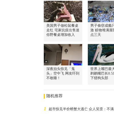
美国男子做松鼠餐桌
男子偷窃成瘾
走红 宅家抗疫出售迷
激 赃物堆满屋
你野餐桌增加收入
点三天
深夜抬头惊见「鬼
世界上嘴巴最
头」空中飞 网友吓到
鹈鹕嘴巴长0.
不敢睡！
下猎狗头部
随机推荐
1
超市惊见半价螃蟹大逃亡 众人笑歪：不