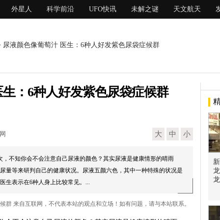
外星人
科学前沿
UFO快讯
未解之谜
天文航天
> 尿液颜色像葡萄汁 医生：6种人好发紫色尿袋症候群
医生：6种人好发紫色尿袋症候群
现网
大
中
小
次，不知你会不会注意自己尿液的颜色？其实尿液是健康情形的晴雨
新
尿量等来研判自己的健康状况。尿液五颜六色，其中一种特殊的状况是
龙
龙
生表示在6种人身上比较常见。...
症候群 来自互联网，不代表本站的观点和立场！如有问题，请与本站联系。