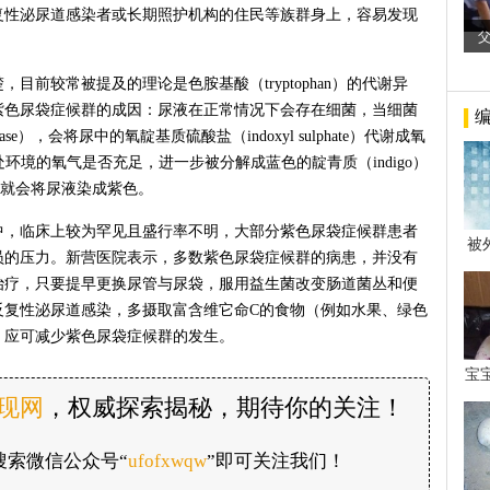
复性泌尿道感染者或长期照护机构的住民等族群身上，容易发现
目前较常被提及的理论是色胺基酸（tryptophan）的代谢异
紫色尿袋症候群的成因：尿液在正常情况下会存在细菌，当细菌
atase），会将尿中的氧靛基质硫酸盐（indoxyl sulphate）代谢成氧
所处环境的氧气是否充足，进一步被分解成蓝色的靛青质（indigo）
后，就会将尿液染成紫色。
中，临床上较为罕见且盛行率不明，大部分紫色尿袋症候群患者
被
员的压力。新营医院表示，多数紫色尿袋症候群的病患，并没有
年后
治疗，只要提早更换尿管与尿袋，服用益生菌改变肠道菌丛和便
反复性泌尿道感染，多摄取富含维它命C的食物（例如水果、绿色
，应可减少紫色尿袋症候群的发生。
宝
看
发现网
，权威探索揭秘，期待你的关注！
搜索微信公众号“
ufofxwqw
”即可关注我们！