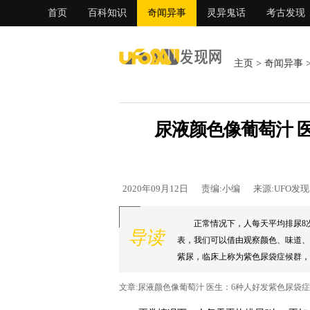
首页
百科知识
奇闻异事
灵异鬼话
考古发现
主页
>
奇闻异事
尿液颜色像葡萄汁 
2020年09月12日
责编:小编
来源:UFO发
正常情况下，人每天平均排尿8
导读
表，我们可以借由观察颜色、味道、
紫尿，临床上称为紫色尿袋症候群，医
文章:尿液颜色像葡萄汁 医生：6种人好发紫色尿袋