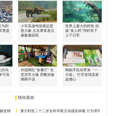
只为刺
小车高速鸣笛驱赶惹
世界上最大的鳄鱼 凶
民警盘
怒大象 五名乘客差点
猛“食人鳄”湾鳄吞下
被象腿踩死
上千日军
大的鸟
外国网红“鱼餐厅” 生
网购手机却寄来「一
5米可吞
意异常火爆 用餐加修
大箱」 打开发现卖家
脚两不误
超佛心
猜你喜欢
1
满被促销
澳大利亚二十二岁女科学家主动感染病毒 只为求得新冠疫苗