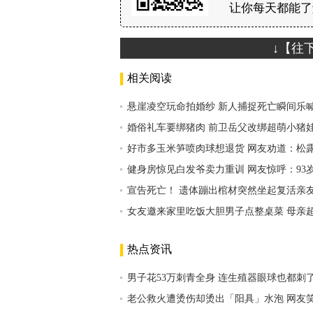
让你每天都能了
↓【往
相关阅读
悬崖凌空玩命拍婚纱 新人捕捉死亡瞬间乐
婚俗礼车要绑猪肉 前卫岳父改绑超萌小猪
好市多玉米笋喷肉球想退货 网友劝道：松
健身房惊见白发爷卖力重训 网友惊呼：93
宣告死亡！ 遗体蹦出棺材突然坐起复活亲
女友邀来家里吃饭大胆男子点整桌菜 母亲
热点资讯
男子花53万刺青全身 连生殖器眼球也都刺
老公救火遭烫伤却烫出「阳具」水泡 网友