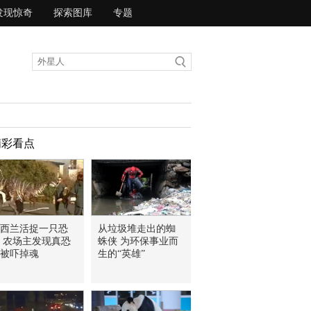
发现惊奇
探索图库
专题
精彩看点
西兰活捉一只恐
从垃圾堆走出的蜘
 农场主发现真恐
蛛侠 为环保事业而
被吓掉魂
生的“英雄”