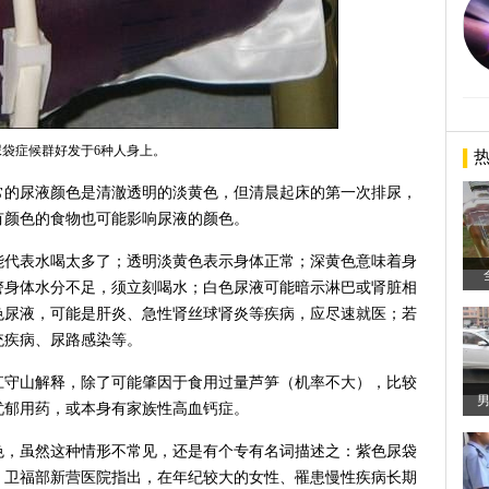
尿袋症候群好发于6种人身上。
常的尿液颜色是清澈透明的淡黄色，但清晨起床的第一次排尿，
有颜色的食物也可能影响尿液的颜色。
能代表水喝太多了；透明淡黄色表示身体正常；深黄色意味着身
警身体水分不足，须立刻喝水；白色尿液可能暗示淋巴或肾脏相
色尿液，可能是肝炎、急性肾丝球肾炎等疾病，应尽速就医；若
统疾病、尿路感染等。
江守山解释，除了可能肇因于食用过量芦笋（机率不大），比较
忧郁用药，或本身有家族性高血钙症。
色，虽然这种情形不常见，还是有个专有名词描述之：紫色尿袋
ome, PUBS）。卫福部新营医院指出，在年纪较大的女性、罹患慢性疾病长期