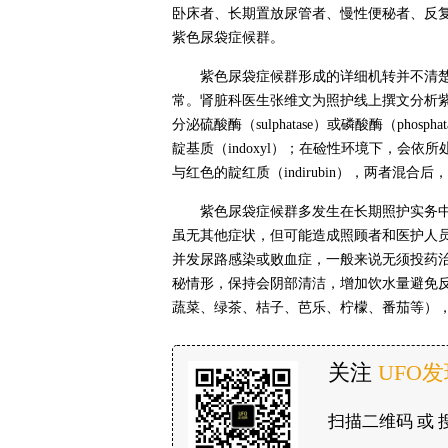
卧床者、长期置放尿管者、慢性便秘者、反
紫色尿袋症候群。
紫色尿袋症候群形成的详细机转并不清楚，
常。肾脏科医生张维文为照护线上撰文分析
分泌硫酸酶（sulphatase）或磷酸酶（phosph
靛基质（indoxyl）；在硷性环境下，会依
与红色的靛红质（indirubin），两者混合
紫色尿袋症候群多发生在长期照护实务
虽无其他症状，但可能造成照顾者和医护人
并发尿路感染或败血症，一般来说无须投药
秘情形，保持会阴部清洁，增加饮水量避免
蔬菜、绿茶、桔子、芭乐、柠檬、番茄等）
关注
UFO
扫描二维码 或 