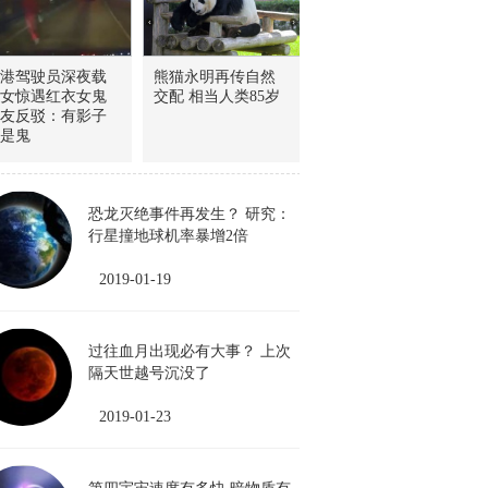
港驾驶员深夜载
熊猫永明再传自然
女惊遇红衣女鬼
交配 相当人类85岁
友反驳：有影子
是鬼
恐龙灭绝事件再发生？ 研究：
行星撞地球机率暴增2倍
2019-01-19
过往血月出现必有大事？ 上次
隔天世越号沉没了
2019-01-23