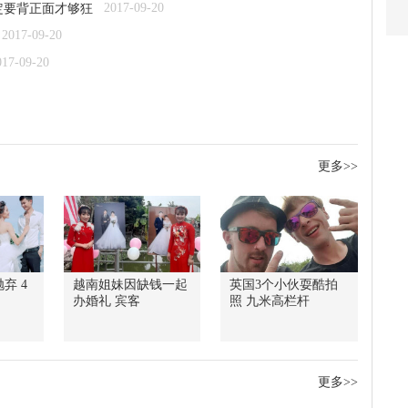
2017-09-20
定要背正面才够狂
2017-09-20
017-09-20
更多>>
弃 4
越南姐妹因缺钱一起
英国3个小伙耍酷拍
办婚礼 宾客
照 九米高栏杆
更多>>