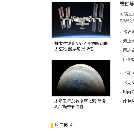
错过等
每隔1
馆研究员
巡农
海上
拼太空观光NASA开放民众睡
太空站 船票每张18亿
同志
巨兽
半夜
《见
时尚
木星卫星总数增至79颗 新发
此包
现12颗中有怪咖
热门图片