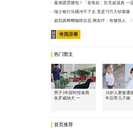
最潮霹雳腰包！「老爸款」肚毛超逼真 一
瑞士银行马桶冲不下去 竟是79万大钞塞爆
2
超拟真蟑螂咖啡拉花 网友吓：有够惊人
标
奇闻异事
签
热门图文
男子3年按时投食两
18岁人妻惨遭抛
条罗威纳犬 一
年后带儿子嫁
首页推荐