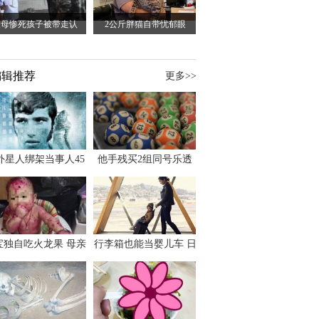
父母惨死孩子被带走认
2公斤胖猫自带忧郁眼
编辑推荐
更多>>
外星人绑架当事人45
他手残买2组同号乐透
出书 还原1973年帕
竟连中头奖爽领970多
斯卡古拉事件
万
宝独自吃火龙果 母亲
行李箱也能当婴儿车 日
傻眼：以为命案现场
本家长出远门新利器