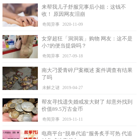
来帮我儿子舒服完事后小姐：这钱不
收！ 原因网友泪崩
奇闻异事
2020-11-09
女穿超狂「洞洞装」购物 网友：这不是
小7的便当提袋吗？
欧轮站在铲屎官旁边跟着放空。
奇闻异事
2017-09-18
李育瑄时常将自己和牛相处的日常点滴分享上网，她在脸书
社团有点毛毛的写道，我跟你们说一个秘密，我们学校的鹿大还
南大刁爱青碎尸案概述 案件调查有结果
有屁轮只容许我躺在它们身上，也只容许我站着或蹲坐着在它们
了吗
身边抱它们。网友们看了都很钦羡这样的好感情，纷纷留言，怎
么这么可爱啊、好羡慕喔、牛的灵性真的很高，可爱。
未解之谜
2019-04-27
帮友寻找遗失婚戒发大财了 却意外找到
价值89.5万古金币
奇闻异事
2019-11-11
电商平台“脱单代追”服务炙手可热 代追