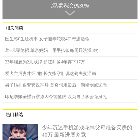
阅读剩余的30%
相关阅读
医生称0生还机率 女子遭毒蛇咬4口奇迹活命
每次帮它们清好畜舍，铲屎官就很喜欢躺在欧鹿鹿身上。
养6儿曝绝招 单亲妈妈：用手扒饭每周只洗澡3次
23年烟瘾为2儿戒掉 超狂帅爸4年存下17万
爱犬亡后妻才怀2胎 长女指孕肚说这句夫妻泪崩
男子结扎跟套套说拜拜 竟奇想用最后一滴精制戒送老
印尼窃贼全裸行窃原因令警傻眼 以为自己学会隐身咒
热门精选
少年沉迷手机游戏花掉父母准备买房的
欧轮反芻时，铲屎官会过去抱它一下下，讲话给它听。
40万 最新进展究竟