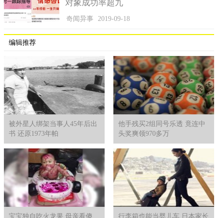
对象成功率超九
奇闻异事
2019-09-18
编辑推荐
被外星人绑架当事人45年后出
他手残买2组同号乐透 竟连中
书 还原1973年帕
头奖爽领970多万
欧鹿鹿在反芻时，铲屎官会过去摸摸它、跟它撒娇。
宝宝独自吃火龙果 母亲看傻
行李箱也能当婴儿车 日本家长