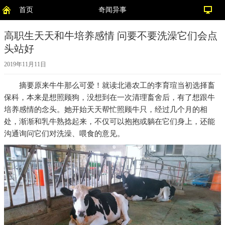
首页
奇闻异事
高职生天天和牛培养感情 问要不要洗澡它们会点
头站好
2019年11月11日
摘要
原来牛牛那么可爱！就读北港农工的李育瑄当初选择畜
保科，本来是想照顾狗，没想到在一次清理畜舍后，有了想跟牛
培养感情的念头。她开始天天帮忙照顾牛只，经过几个月的相
处，渐渐和乳牛熟捻起来，不仅可以抱抱或躺在它们身上，还能
沟通询问它们对洗澡、喂食的意见。