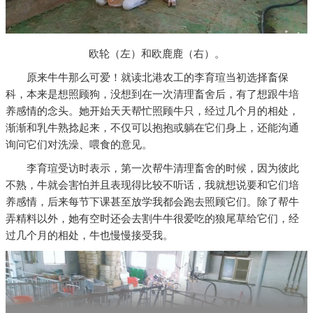
欧轮（左）和欧鹿鹿（右）。
原来牛牛那么可爱！就读北港农工的李育瑄当初选择畜保
科，本来是想照顾狗，没想到在一次清理畜舍后，有了想跟牛培
养感情的念头。她开始天天帮忙照顾牛只，经过几个月的相处，
渐渐和乳牛熟捻起来，不仅可以抱抱或躺在它们身上，还能沟通
询问它们对洗澡、喂食的意见。
李育瑄受访时表示，第一次帮牛清理畜舍的时候，因为彼此
不熟，牛就会害怕并且表现得比较不听话，我就想说要和它们培
养感情，后来每节下课甚至放学我都会跑去照顾它们。除了帮牛
弄精料以外，她有空时还会去割牛牛很爱吃的狼尾草给它们，经
过几个月的相处，牛也慢慢接受我。