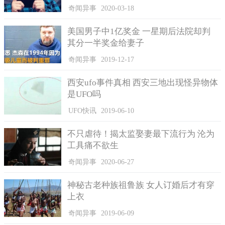
今年3月时，老牛双喜遭淘汰，李育瑄伤心了好一段时间，后
奇闻异事
2020-03-18
来小牛『欧轮』会安慰我，大牛『欧鹿鹿』也渐渐接受我，我就
觉得它们很有灵性。她和牛牛们感情越来越好，每当欧轮反芻
美国男子中1亿奖金 一星期后法院却判
时，李育瑄就会过去抱它一下下、讲话给它听；每次帮牛牛们清
其分一半奖金给妻子
好畜舍，她也喜欢躺在欧鹿鹿身上。
奇闻异事
2019-12-17
每每要洗澡、喂食时，李育瑄都会先问过牛牛们的意见，夏
天时每次我问它们说要不要洗澡，它们如果觉得很热，就会点点
西安ufo事件真相 西安三地出现怪异物体
头，然后自己跑去平常在洗澡的地方乖乖站着，等我把它们固定
是UFO吗
好，直到我帮它们洗好澡擦干身体。同学听了觉得很不可思议，
UFO快讯
2019-06-10
因为每次清理畜舍，牛们总是一直挣扎，不像她描述得那般乖
巧。
不只虐待！揭太监娶妻最下流行为 沦为
工具痛不欲生
奇闻异事
2020-06-27
神秘古老种族祖鲁族 女人订婚后才有穿
上衣
奇闻异事
2019-06-09